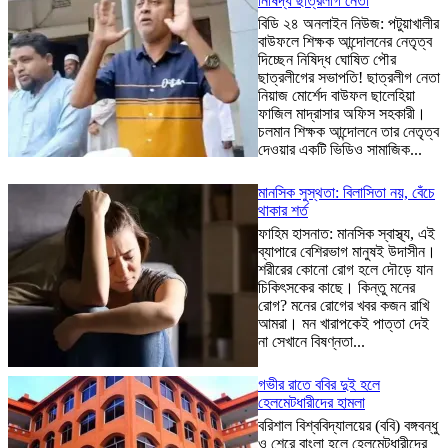
নিষিদ্ধ ছাত্রলীগ নেতা
বিডি ২৪ অনলাইন নিউজ: পটুয়াখালীর
বাউফলে শিক্ষক আন্দোলনের নেতৃত্ব
দিচ্ছেন নিষিদ্ধ ঘোষিত পৌর
ছাত্রলীগের সভাপতি! ছাত্রলীগ নেতা
নিয়াজ মোর্শেদ বাউফল ছালেহিয়া
ফাজিল মাদ্রাসার অফিস সহকারী।
চলমান শিক্ষক আন্দোলনে তার নেতৃত্ব
দেওয়ার একটি ভিডিও সামাজিক...
মানসিক সুস্থতা: বিলাসিতা নয়, বেঁচে
থাকার শর্ত
ফাহিম হাসনাত: মানসিক স্বাস্থ্য, এই
ব্যাপারে বেশিরভাগ মানুষই উদাসীন।
শরীরের কোনো রোগ হলে দৌড়ে যান
চিকিৎসকের কাছে। কিন্তু মনের
রোগ? মনের রোগের খবর কজন রাখি
আমরা। মন খারাপকেই পাত্তা দেই
না সেখানে বিষণ্নতা...
গভীর রাতে ববির দুই হলে
হেলমেটধারীদের হামলা
বরিশাল বিশ্ববিদ্যালয়ের (ববি) বঙ্গবন্ধু
ও শেরে বাংলা হলে হেলমেটধারীদের