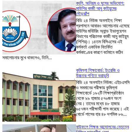
বদলি, অনিয়ম ও ঘুসের অভিযোগ:
মাউশির কাজী আবু কাইয়ুমের
দৌড়ঝাঁপ
বিডি ২৪ নিউজ অনলাইন: শিক্ষা
প্রশাসনে আবারও আলোচনায় এসেছে
মাউশির মনিটরিং অ্যান্ড ইভালুয়েশন
বিভাগের পরিচালক কাজী আবু কাইয়ুম
(শিশির)। ১৪তম বিসিএসের এই
কর্মকর্তা একাধিক বিতর্কিত
কর্মকাণ্ডের কারণে বর্তমানে কঠিন
সমালোচনার মুখে থাকলেও, তিনি...
কুমিল্লা শিক্ষাবোর্ড: ইংরেজি ও
উচ্চতর গণিতে ভরাডুবি
বিডি ২৪ অনলাইন নিউজ: এইচএসসি
ও সমমানের পরীক্ষায় কুমিল্লা
শিক্ষাবোর্ডে ১৯২টি শিক্ষাপ্রতিষ্ঠান
থেকে ৯৯ হাজার ৫৭৬জন অংশ
নেয়। তাদের মধ্যে ৪৮ হাজার
৬৫৭জন পরীক্ষার্থী পাস করেছে। এই
বোর্ডে পাসের হার ৪৮ দশমিক ৮৬...
বাউফলে শিক্ষক আন্দোলনের নেতৃত্বে