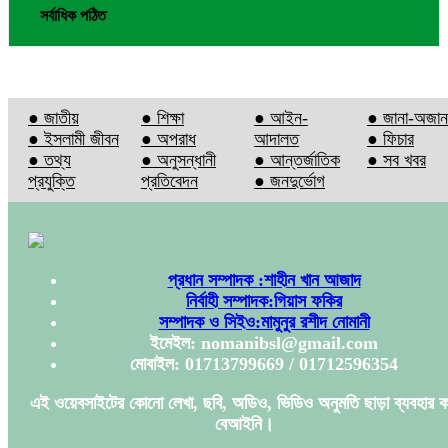
সর্বাধিক পঠিত
● জাতীয়
● শিক্ষা
● আইন-
● জানা-অজান
● ইসলামী জীবন
● অপরাধ
আদালত
● ফিচার
● তথ্য
● অনুসন্ধানী
● আন্তর্জাতিক
● সব খবর
প্রযুক্তি
প্রতিবেদন
● জনদুর্ভোগ
প্রধান সম্পাদক :শাহীন খান আজাদ
নির্বাহী সম্পাদক:গিয়াস ফকির
সম্পাদক ও সিইও:মামুনুর রশীদ নোমানী
ইমেইল: nomanibsl@gmail.com
মোবাইল: 01713799669 / 01712596354
এই ওয়েবসাইটের কোনো লেখা, ছবি, অডিও, ভিডিও অনুমতি ছাড়া ব্যবহার ক
বেআইনি।