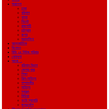
সারাদেশ
ঢাকা
বরিশাল
খুলনা
সিলেট
রাজশাহী
চট্টগ্রাম
রংপুর
ময়মনসিংহ
আন্তর্জাতিক
বিনোদন
বিডি ২৪ নিউজ পরিবার
খেলাধুলা
আরো…
বরিশাল বিভাগ
জেলার খবর
শিক্ষা
শিল্প-সাহিত্য
সম্পাদকীয়
সাহিত্য
স্বাস্থ্য
মিডিয়া
ফটো গ্যালারি
জনদুর্ভোগ