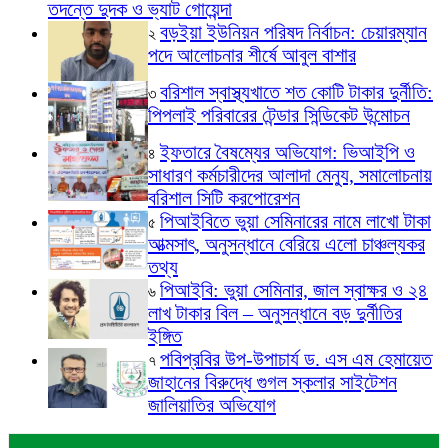
তদন্তে দুদক ও ভ্যাট গোয়েন্দা
বড়ইয়া ইউনিয়ন পরিষদ নির্বাচন: চেয়ারম্যান
২
পদে আলোচনার শীর্ষে আবুল বাশার
বরিশাল স্বাস্থ্যখাতে শত কোটি টাকার দুর্নীতি:
৩
পিপলাই পরিবারের টেন্ডার সিন্ডিকেট উন্মোচন
ইফতারে বৈষম্যের অভিযোগ: ভিআইপি ও
৪
সাধারণ কর্মচারীদের আলাদা মেন্যু, সমালোচনায়
বরিশাল সিটি করপোরেশন
পিআইবিতে ভুয়া সেমিনারের নামে লাখো টাকা
৫
আত্মসাৎ, অনুসন্ধানে বেরিয়ে এলো চাঞ্চল্যকর
তথ্য
পিআইবি: ভুয়া সেমিনার, জাল স্বাক্ষর ও ২৪
৬
লাখ টাকার বিল – অনুসন্ধানে বড় দুর্নীতির
ইঙ্গিত
পবিপ্রবির উপ-উপাচার্য ড. এস এম হেমায়েত
৭
জাহানের বিরুদ্ধে গুগল স্কলার সাইটেশন
জালিয়াতির অভিযোগ