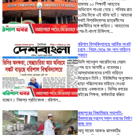
হামলায় ১০ শিক্ষার্থী আহতের
অভিযোগ পাওয়া গেছে। শনিবার রাত
১১টার দিকে এই ঘটনা ঘটে। আহতরা
সবাই বিশ্ববিদ্যালয় ছাত্রলীগের
রাজনীতির সঙ্গে জড়িত। আহতদের
শের-ই-বাংলা চিকিৎসা...
বরিশাল বিশ্ববিদ্যালয়ে আর্থিক সংকট
চরমে : নিয়ম ভেঙে বড় পদে দায়িত্ব
প্রদান
ভিসি সাদেকুল আরেফিনের মেয়াদ
শেষ হবে আগামী ৫ নভেম্বর।
আস্থাভাজনদের চলতি দায়িত্ব
দিয়েছেন তিনি। ইউজিসির অনুমোদন
ছাড়া পরিচালকের দায়িত্ব দেওয়া
হয়েছে একজনকে। ভিসির বলয়ের
বাইরের শিক্ষক, কর্মকর্তারা বঞ্চিত
হচ্ছেন। নিজস্ব প্রতিবেদক : বরিশাল...
রাজাপুরের নিজামিয়ায় সভাপতি-
ঠিকাদারের দ্বন্দ্বে স্কুল ভবনের নির্মাণ
কাজ বন্ধ
আবু সায়েম আকনঃ ঝালকাঠির