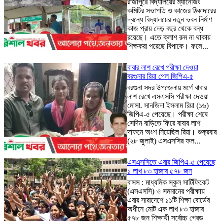
রাজাপুরে বিদ্যালয়ের ম্যানেজিং
কমিটির সভাপতি ও কাজের ঠিকাদারের
দ্বন্ধে বিদ্যালয়ের নতুন ভবন নির্মাণ
কাজ প্রায় দেড় বছর থেকে বন্ধ
রয়েছে। এতে ক্লাশ রুম না থাকায়
শিক্ষকরা পরেছে বিপাকে। ফলে...
বাবার লাশ রেখে পরীক্ষা দেওয়া
বরগুনার রিয়া পেল জিপিএ-৫
বরগুনা সদর উপজেলায় মর্গে বাবার
লাশ রেখে এসএসসি পরীক্ষা দেওয়া
মোসা. সানজিদা ইসলাম রিয়া (১৬)
জিপিএ-৫ পেয়েছে। পরীক্ষা শেষে
সেদিন বাড়িতে ফিরে বাবার লাশ
দাফনে অংশ নিয়েছিল রিয়া। শুক্রবার
(২৮ জুলাই) এসএসসির ফল...
এসএসসিতে এবার জিপিএ-৫ পেয়েছে
১ লাখ ৮৩ হাজার ৫৭৮ জন
বাসস : মাধ্যমিক স্কুল সার্টিফিকেট
(এসএসসি) ও সমমানের পরীক্ষায়
এবার সারাদেশে ১১টি শিক্ষা বোর্ডের
অধীনে মোট এক লাখ ৮৩ হাজার
৫৭৮ জন শিক্ষার্থী সর্বোচ্চ গ্রেড