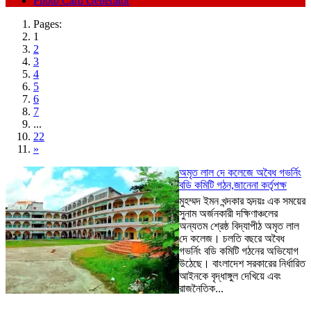
Photo Card Generator
Pages:
1
2
3
4
5
6
7
...
22
»
অমৃত লাল দে কলেজে অবৈধ গভর্নিং
বডি কমিটি গঠন,জানেনা কর্তৃপক্ষ
মুহম্মদ ইমন খন্দকার হৃদয়ঃ এক সময়ের
সুনাম অর্জনকারী দক্ষিণাঞ্চলের
অন্যতম শ্রেষ্ঠ বিদ্যাপীঠ অমৃত লাল
দে কলেজ। চলতি বছরে অবৈধ
গভর্নিং বডি কমিটি গঠনের অভিযোগ
উঠেছে। বাংলাদেশ সরকারের নির্ধারিত
আইনকে বৃদ্ধাঙ্গুল দেখিয়ে এবং
রাজনৈতিক...