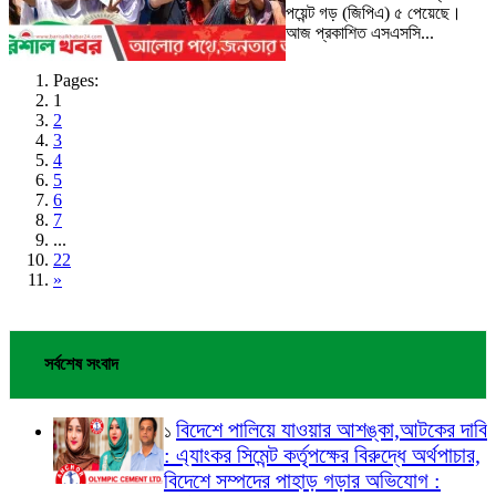
পয়েন্ট গড় (জিপিএ) ৫ পেয়েছে।
আজ প্রকাশিত এসএসসি...
Pages:
1
2
3
4
5
6
7
...
22
»
সর্বশেষ সংবাদ
বিদেশে পালিয়ে যাওয়ার আশঙ্কা,আটকের দাবি
১
: এ্যাংকর সিমেন্ট কর্তৃপক্ষের বিরুদ্ধে অর্থপাচার,
বিদেশে সম্পদের পাহাড় গড়ার অভিযোগ :