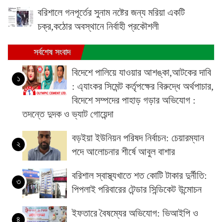
বরিশালে গনপূর্তের সুনাম নষ্টের জন্য মরিয়া একটি
চক্র,কঠোর অবস্থানে নির্বাহী প্রকৌশলী
সর্বশেষ সংবাদ
বিদেশে পালিয়ে যাওয়ার আশঙ্কা,আটকের দাবি
১
: এ্যাংকর সিমেন্ট কর্তৃপক্ষের বিরুদ্ধে অর্থপাচার,
বিদেশে সম্পদের পাহাড় গড়ার অভিযোগ :
তদন্তে দুদক ও ভ্যাট গোয়েন্দা
বড়ইয়া ইউনিয়ন পরিষদ নির্বাচন: চেয়ারম্যান
২
পদে আলোচনার শীর্ষে আবুল বাশার
বরিশাল স্বাস্থ্যখাতে শত কোটি টাকার দুর্নীতি:
৩
পিপলাই পরিবারের টেন্ডার সিন্ডিকেট উন্মোচন
ইফতারে বৈষম্যের অভিযোগ: ভিআইপি ও
৪