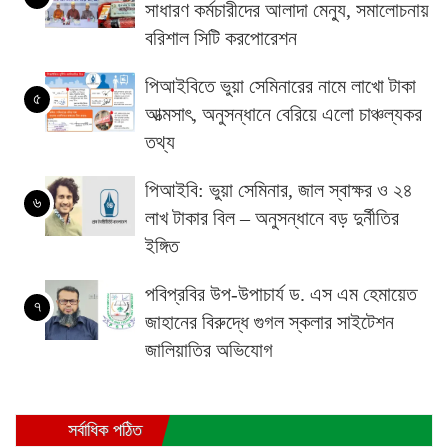
সাধারণ কর্মচারীদের আলাদা মেন্যু, সমালোচনায়
বরিশাল সিটি করপোরেশন
পিআইবিতে ভুয়া সেমিনারের নামে লাখো টাকা
৫
আত্মসাৎ, অনুসন্ধানে বেরিয়ে এলো চাঞ্চল্যকর
তথ্য
পিআইবি: ভুয়া সেমিনার, জাল স্বাক্ষর ও ২৪
৬
লাখ টাকার বিল – অনুসন্ধানে বড় দুর্নীতির
ইঙ্গিত
পবিপ্রবির উপ-উপাচার্য ড. এস এম হেমায়েত
৭
জাহানের বিরুদ্ধে গুগল স্কলার সাইটেশন
জালিয়াতির অভিযোগ
সর্বাধিক পঠিত