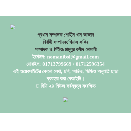
প্রধান সম্পাদক :শাহীন খান আজাদ
নির্বাহী সম্পাদক:গিয়াস ফকির
সম্পাদক ও সিইও:মামুনুর রশীদ নোমানী
ইমেইল: nomanibsl@gmail.com
মোবাইল: 01713799669 / 01712596354
এই ওয়েবসাইটের কোনো লেখা, ছবি, অডিও, ভিডিও অনুমতি ছাড়া
ব্যবহার করা বেআইনি।
© বিডি ২৪ নিউজ সর্বস্বত্ব সংরক্ষিত