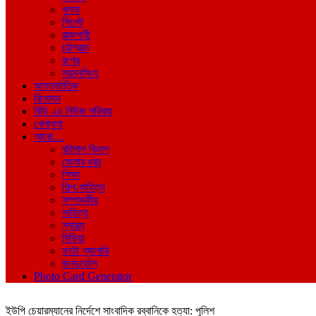
খুলনা
সিলেট
রাজশাহী
চট্টগ্রাম
রংপুর
ময়মনসিংহ
আন্তর্জাতিক
বিনোদন
বিডি ২৪ নিউজ পরিবার
খেলাধুলা
আরো…
বরিশাল বিভাগ
জেলার খবর
শিক্ষা
শিল্প-সাহিত্য
সম্পাদকীয়
সাহিত্য
স্বাস্থ্য
মিডিয়া
ফটো গ্যালারি
জনদুর্ভোগ
Photo Card Generator
ইউপি চেয়ারম্যানের নির্দেশে সাংবাদিক রব্বানিকে হত্যা: পুলিশ