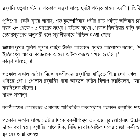
রব্বানি হত্যার ঘটনায় গতকাল সন্ধ্যা সাড়ে ছয়টা পর্যন্ত মামলা হয়নি। 
পুলিশের একটি সূত্র জানায়, গত বৃহস্পতিবার গভীর রাত পর্যন্ত অভিয
বয়স ২৮ থেকে ৩৫ বছরের মধ্যে। তাঁদের মধ্যে গোলাম কিবরিয়ার বাড়ি ঘট
চেয়ারম্যানের অনুসারী বলে স্থানীয়ভাবে নিশ্চিত হওয়া গেছে।
জামালপুরের পুলিশ সুপার নাছির উদ্দিন আহমেদ প্রথম আলোকে বলেন, 
ইতিমধ্যে আরও চারজনকে আমরা আটক করতে সক্ষম হয়েছি।’
কান্না থামছে না
গতকাল সকাল নয়টার দিকে বকশীগঞ্জে রব্বানির বাড়িতে গিয়ে দেখা গেল
খাইছে গো।’গোলাম রব্বানির বাবা আবদুল করিম বিলাপ করছিলেন, ‘আমার ছ
করছিলেন তাঁদের।
দাফন সম্পন্ন
বকশীগঞ্জের গোমেরচর এলাকায় পারিবারিক কবরস্থানে গতকাল রব্বানির দা
গতকাল সকাল সাড়ে ১০টার দিকে বকশীগঞ্জের এন এম নূর মোহাম্মদ উচ্চবি
দাফন করা হয়। স্থানীয় সাংবাদিক, বিভিন্ন রাজনৈতিক দলের নেতা–কর্মী ও
র‍্যাবের ছায়া তদন্ত