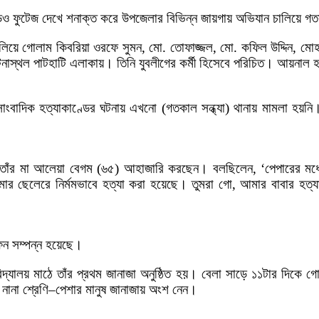
ভিডিও ফুটেজ দেখে শনাক্ত করে উপজেলার বিভিন্ন জায়গায় অভিযান চালিয়ে গ
ান চালিয়ে গোলাম কিবরিয়া ওরফে সুমন, মো. তোফাজ্জল, মো. কফিল উদ্দিন
নাস্থল পাটহাটি এলাকায়। তিনি যুবলীগের কর্মী হিসেবে পরিচিত। আয়নাল হক
‘সাংবাদিক হত্যাকাণ্ডের ঘটনায় এখনো (গতকাল সন্ধ্যা) থানায় মামলা
, তাঁর মা আলেয়া বেগম (৬৫) আহাজারি করছেন। বলছিলেন, ‘পেপারের মধ্যে
েলেরে নির্মমভাবে হত্যা করা হয়েছে। তুমরা গো, আমার বাবার হত্যার বি
ফন সম্পন্ন হয়েছে।
দ্যালয় মাঠে তাঁর প্রথম জানাজা অনুষ্ঠিত হয়। বেলা সাড়ে ১১টার দিকে গো
 নানা শ্রেণি–পেশার মানুষ জানাজায় অংশ নেন।