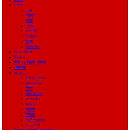
সারাদেশ
ঢাকা
বরিশাল
খুলনা
সিলেট
রাজশাহী
চট্টগ্রাম
রংপুর
ময়মনসিংহ
আন্তর্জাতিক
বিনোদন
বিডি ২৪ নিউজ পরিবার
খেলাধুলা
আরো…
বরিশাল বিভাগ
জেলার খবর
শিক্ষা
শিল্প-সাহিত্য
সম্পাদকীয়
সাহিত্য
স্বাস্থ্য
মিডিয়া
ফটো গ্যালারি
জনদুর্ভোগ