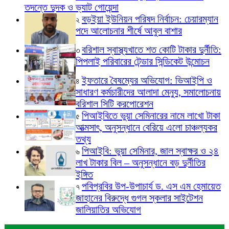
তদন্তে দুদক ও ভ্যাট গোয়েন্দা
বড়ইয়া ইউনিয়ন পরিষদ নির্বাচন: চেয়ারম্যান
২
পদে আলোচনার শীর্ষে আবুল বাশার
বরিশাল স্বাস্থ্যখাতে শত কোটি টাকার দুর্নীতি:
৩
পিপলাই পরিবারের টেন্ডার সিন্ডিকেট উন্মোচন
ইফতারে বৈষম্যের অভিযোগ: ভিআইপি ও
৪
সাধারণ কর্মচারীদের আলাদা মেন্যু, সমালোচনায়
বরিশাল সিটি করপোরেশন
পিআইবিতে ভুয়া সেমিনারের নামে লাখো টাকা
৫
আত্মসাৎ, অনুসন্ধানে বেরিয়ে এলো চাঞ্চল্যকর
তথ্য
পিআইবি: ভুয়া সেমিনার, জাল স্বাক্ষর ও ২৪
৬
লাখ টাকার বিল – অনুসন্ধানে বড় দুর্নীতির
ইঙ্গিত
পবিপ্রবির উপ-উপাচার্য ড. এস এম হেমায়েত
৭
জাহানের বিরুদ্ধে গুগল স্কলার সাইটেশন
জালিয়াতির অভিযোগ