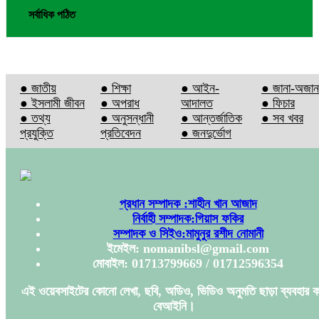
সর্বাধিক পঠিত
● জাতীয়
● শিক্ষা
● আইন-
● জানা-অজান
● ইসলামী জীবন
● অপরাধ
আদালত
● ফিচার
● তথ্য
● অনুসন্ধানী
● আন্তর্জাতিক
● সব খবর
প্রযুক্তি
প্রতিবেদন
● জনদুর্ভোগ
প্রধান সম্পাদক :শাহীন খান আজাদ
নির্বাহী সম্পাদক:গিয়াস ফকির
সম্পাদক ও সিইও:মামুনুর রশীদ নোমানী
ইমেইল: nomanibsl@gmail.com
মোবাইল: 01713799669 / 01712596354
এই ওয়েবসাইটের কোনো লেখা, ছবি, অডিও, ভিডিও অনুমতি ছাড়া ব্যবহার ক
বেআইনি।