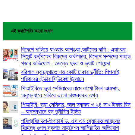
Share
এই ক্যাটেগরির আরো সংবাদ
বিদেশে পালিয়ে যাওয়ার আশঙ্কা,আটকের দাবি : এ্যাংকর
সিমেন্ট কর্তৃপক্ষের বিরুদ্ধে অর্থপাচার, বিদেশে সম্পদের পাহাড়
গড়ার অভিযোগ : তদন্তে দুদক ও ভ্যাট গোয়েন্দা
বরিশাল স্বাস্থ্যখাতে শত কোটি টাকার দুর্নীতি: পিপলাই
পরিবারের টেন্ডার সিন্ডিকেট উন্মোচন
পিআইবিতে ভুয়া সেমিনারের নামে লাখো টাকা আত্মসাৎ,
অনুসন্ধানে বেরিয়ে এলো চাঞ্চল্যকর তথ্য
পিআইবি: ভুয়া সেমিনার, জাল স্বাক্ষর ও ২৪ লাখ টাকার বিল
– অনুসন্ধানে বড় দুর্নীতির ইঙ্গিত
পবিপ্রবির উপ-উপাচার্য ড. এস এম হেমায়েত জাহানের
বিরুদ্ধে গুগল স্কলার সাইটেশন জালিয়াতির অভিযোগ