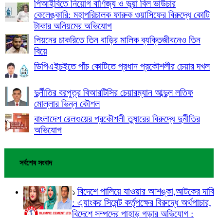
পিআইবিতে নিয়োগ বাণিজ্য ও ভূয়া বিল ভাউচার
কেলেঙ্কারি: মহাপরিচালক ফারুক ওয়াসিফের বিরুদ্ধে কোটি
টাকার অনিয়মের অভিযোগ
পিয়নের চাকরিতে তিন বাড়ির মালিক ব্যক্তিজীবনেও তিন
বিয়ে
ডিপিএইচইতে পাঁচ কোটিতে প্রধান প্রকৌশলীর চেয়ার দখল
দুর্নীতির বরপুত্র বিআরটিসির চেয়ারম্যান আব্দুল লতিফ
মোল্লার ভিন্ন কৌশল
বাংলাদেশ রেলওয়ের প্রকৌশলী তুষারের বিরুদ্ধে দুর্নীতির
অভিযোগ
সর্বশেষ সংবাদ
বিদেশে পালিয়ে যাওয়ার আশঙ্কা,আটকের দাবি
১
: এ্যাংকর সিমেন্ট কর্তৃপক্ষের বিরুদ্ধে অর্থপাচার,
বিদেশে সম্পদের পাহাড় গড়ার অভিযোগ :