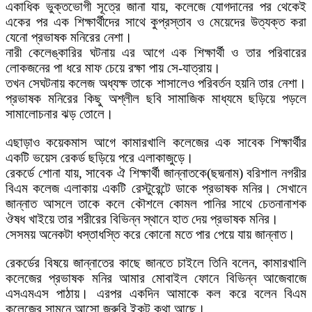
একাধিক ভুক্তভোগী সূত্রে জানা যায়, কলেজে যোগদানের পর থেকেই
একের পর এক শিক্ষার্থীদের সাথে কুপ্রস্তাব ও মেয়েদের উত্যক্ত করা
যেনো প্রভাষক মনিরের নেশা।
নারী কেলেঙ্কারির ঘটনায় এর আগে এক শিক্ষার্থী ও তার পরিবারের
লোকজনের পা ধরে মাফ চেয়ে রক্ষা পায় সে-যাত্রায়।
তখন সেঘটনায় কলেজ অধ্যক্ষ তাকে শাসালেও পরিবর্তন হয়নি তার নেশা।
প্রভাষক মনিরের কিছু অশ্লীল ছবি সামাজিক মাধ্যমে ছড়িয়ে পড়লে
সামালোচনার ঝড় তোলে।
এছাড়াও কয়েকমাস আগে কামারখালি কলেজের এক সাবেক শিক্ষার্থীর
একটি ভয়েস রেকর্ড ছড়িয়ে পরে এলাকাজুড়ে।
রেকর্ডে শোনা যায়, সাবেক ঐ শিক্ষার্থী জান্নাতকে(ছদ্মনাম) বরিশাল নগরীর
বিএম কলেজ এলাকায় একটি রেস্টুরেন্টে ডাকে প্রভাষক মনির। সেখানে
জান্নাত আসলে তাকে কলে কৌশলে কোমল পানির সাথে চেতনানাশক
ঔষধ খাইয়ে তার শরীরের বিভিন্ন স্থানে হাত দেয় প্রভাষক মনির।
সেসময় অনেকটা ধস্তাধস্তি করে কোনো মতে পার পেয়ে যায় জান্নাত।
রেকর্ডের বিষয়ে জান্নাতের কাছে জানতে চাইলে তিনি বলেন, কামারখালি
কলেজের প্রভাষক মনির আমার মোবাইল ফোনে বিভিন্ন আজেবাজে
এসএমএস পাঠায়। এরপর একদিন আমাকে কল করে বলেন বিএম
কলেজের সামনে আসো জরুরি ইকটু কথা আছে।