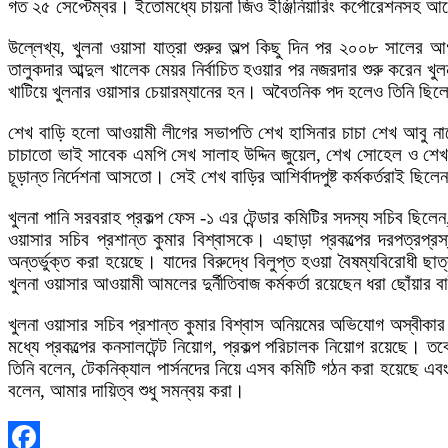
গত ২৫ সেপ্টেম্বর। ইতোমধ্যে চায়না জিও ইঞ্জিনিয়ারিং কর্পোরেশনসহ আ
উল্লেখ্য, খুলনা ওয়াসা যাত্রা শুরুর অল্প কিছু দিন পর ২০০৮ সালের আ
তালুকদার আব্দুল খালেক মেয়র নির্বাচিত হওয়ার পর নজরদার শুরু করেন 
খাটিয়ে খুলনার ওয়াসার চেয়ারম্যানের হন। অবৈতনিক পদ হলেও তিনি ছিলেন
শেখ বাড়ি হলো আওয়ামী লীগের সভাপতি শেখ হাসিনার চাচা শেখ আবু না
চাচাতো ভাই সাবেক এমপি সেখ সালাহ উদ্দিন জুয়েল, শেখ সোহেল ও শে
চূড়ান্ত নির্দেশনা আসতো। সেই শেখ বাড়ির আশির্বাদপুষ্ট কর্মকর্তরাই ছিল
খুলনা পানি সরবরাহ প্রকল্প ফেস -১ এর টেন্ডার কমিটির সদস্য সচিব ছিলে
ওয়াসার সচিব প্রশান্ত কুমার বিশ্বাসকে। এছাড়া প্রকল্পের দরপত্রপ্রস
অন্তর্ভুক্ত করা হয়েছে। যাদের বিরুদ্ধে বিলুপ্ত হওয়া বৈষম্যবিরোধী
খুলনা ওয়াসার আওয়ামী আমলের দুর্নীতিবাজ কর্মকর্তা রয়েছেন ধরা ছোঁয়ার বা
খুলনা ওয়াসার সচিব প্রশান্ত কুমার বিশ্বাস অনিয়মের অভিযোগ অস্বীকার
মধ্যে প্রকল্পের কনসালটেন্ট নিয়োগ, প্রকল্প পরিচালক নিয়োগ রয়েছে। 
তিনি বলেন, টেকনিক্যাল পার্সনদের নিয়ে এসব কমিটি গঠন করা হয়েছে এবং
বলেন, আমার দায়িত্ব শুধু সমন্বয় করা।