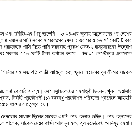
য়ম এবং দুর্নীতি-এর পিছু ছাড়েনি। ২০২৪-এর জুলাই আন্দোলনের পর দেশের
ে খুলনা ওয়াসার পানি সরবরাহ প্রকল্পের ফেস-২ এর প্রায় ২৬ শ’ কোটি টাকার
 গ্রাহককে পানি দিতে পানি সরবরাহ প্রকল্প ফেজ-২ বাস্তবায়নের উদ্যোগ
এবং সরকার ৭৭৬ কোটি টাকা অর্থায়ন করবে। গত ১৭ সেপ্টেম্বর একনেকে
 সিনিয়র সহ-সভাপতি কাজী আমিনুল হক, খুলনা মহানগর যুব লীগের সাবেক
িচালনা বোর্ডের সদস্য। সেই সিন্ডিকেটের সহযাত্রী ছিলেন, খুলনা ওয়াসার
্বাস, নির্বাহী প্রকৌশলী (১) বঙ্গবন্ধু প্রকৌশল পরিষদের প্যানেলে আইইবি
য়েছে তাদের নেতেৃত্বে হয়।
নার নেপথ্যের মাধ্যম ছিলেন সাবেক এমপি শেখ হেলাল উদ্দিন। শেখ হেলালের
ব্দুল খালেক, সাবেক মেয়র কাজী আমিনুল হক, অ্যাডভোকেট আনিসুর রহমান