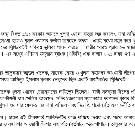
 জন্য বিগত ১/১১ সরকার আমলে খুলনা ওয়াসা যাত্রা শুরু করলেও নানা অনি
যবস্থা নেওয়া হলেও খুলনা ওয়াসার কর্তারা রয়েছেন অধরা। এরই মধ্যে নতুন কর
তাদের সিন্ডিকেটই সক্রিয় ভূমিকা পালন করছে। নগরীর আরও প্রায় ২৬ হাজার
া। এর মধ্যে এশিয়ান উন্নয়ন ব্যাংক (এডিবি) এক হাজার ৮২১ টাকা ঋণ 
য়র তালুকদার আব্দুল খালেক, সাবেক মেয়র ও খুলনা মহানগর আওয়ামী লীগের
েয়র আমিনুল ইসলাম মুন্নার নেতৃত্বে ছিল একটি রাজনৈতিক সিন্ডিকেট।
ালেক খুলনা ওয়াসর চেয়াম্যানের দায়িত্বে ছিলেন। বাকী সদস্যরা ছিলের পর
য়ক প্রকৌশলী খান সেলিম আহমেদ, সচিব/জেনারেল ম্যানেজার প্রশান্ত কুমার বিশ
না ওয়াসার ফেস-১ এর নানা অনিয়ম এবং নিয়োগ, পদোন্নতি এবং দুর্নীতি হ
র নামে। চায়না এই ঠিাকাদারি প্রতিষ্ঠনটির কাজ পায়িয়ে দেওয়া এবং ডেকে আ
র ও মহানগর আওয়ামী লীগের সভাপতি (বর্তমানে আত্মগোপানে) তালুকদার আ