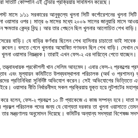
রো সাতটি কোম্পানি এই টেন্ডার প্রক্রিয়ায় সাবমিশন করেছে।
গস্ট মাসে ১/১১ সরকারের আনুকূল্যে খুলনা সিটি কর্পোরেশনের খুলনা সিট
খুলনা ওয়াসার ওপর। মাত্র ৬ মাসের মধ্যে ২০০৯ সালের জানুয়ারি মাসে আও
 ক্ষমতার কেন্দ্র বিন্দু। আর তার পেছনে ছিল খুলনার আলোচিত শেখ বাড়ি।
সেরের বাড়ি। যে বাড়ির কর্ণধার ছিলেন শেখ হাসিনার চাচাতো ভাই সাবে
খ রুবেল। বলতে গেলে খুলনার অঘোষিত গণভবন ছিল শেখ বাড়ি। সেখান থেকে
েন খুলনা ওয়াসার নিয়ন্ত্রক। তারাই এখন ফেস-২ এর দায়িত্বে পেতে যাচ্ছেন।
ন, তত্ত্বাবধায়ক প্রকৌশলী খান সেলিম আহমেদ। এবার ফেস-২ প্রকল্পের প্রস্
্তাব এবং মূল্যায়ন কমিটিতে উপব্যবস্থাপনা পরিচালক (অর্থ ও প্রশাসন) ঝ
 ছাত্রদের প্রতিনিধিরা সুনির্দিষ্ট অভিযোগ করেন। সেই অভিযোগের ভিত্ত
ইরে। ওয়াসার নীতি নির্ধারনীসহ সকল প্রক্রিয়ায় যুক্ত হয়ে লুটপাটের মহাপ্র
 করে বলেন, ফেস-২ প্রকল্পে ১০ টি প্যাকেজে এ কাজ সম্পন্ন হবে। দাতা 
তবে প্রকল্প পরিচালক পদের জন্য যে যোগ্যতা দরকার তা খুলনা ওয়াসাতে ত
 তার মন্ত্রণালয় অনুমোদন দিয়েছে। কমিটির অন্যান্য সদস্যরা বিশেষজ্ঞ 