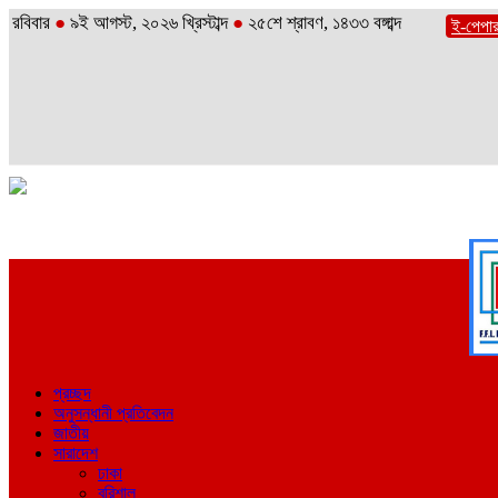
রবিবার
●
৯ই আগস্ট, ২০২৬ খ্রিস্টাব্দ
●
২৫শে শ্রাবণ, ১৪৩৩ বঙ্গাব্দ
ই-পেপা
প্রচ্ছদ
অনুসন্ধানী প্রতিবেদন
জাতীয়
সারাদেশ
ঢাকা
বরিশাল