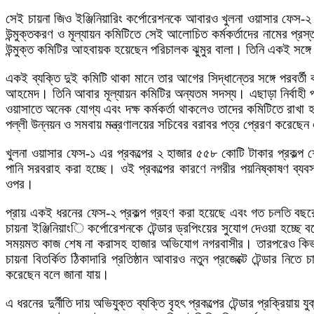
সেই চায়না জিও ইঞ্জিনিয়ারিং কর্পোরেশনকে আবারও খুলনা ওয়াসার ফেস-২ প
উন্মুক্তকরণ ও মূল্যায়ন কমিটিতে সেই আলোচিত কর্মকর্তাদের নামের প্র
উন্মুক্ত কমিটির আহবায়ক হয়েছেন পরিচালক ঝুমুর বালা। তিনি একই সঙ্গে
একই ব্যক্তি দুই কমিটি থাকা মানে তার আগের সিদ্ধান্তের সঙ্গে পরবর্ত
আহমেদ। তিনি আবার মূল্যায়ন কমিটির অন্যতম সদস্য। এছাড়া নির্বাহী
ওয়াসাতে অনেক যোগ্য এবং দক্ষ কর্মকর্তা থাকলেও তাদের কমিটিতে রাখা
পল্লী উন্নয়ন ও সমবায় মন্ত্রণালয়ের সচিবের বরাবর পত্র প্রেরণ করেছে
খুলনা ওয়াসার ফেস-১ এর প্রকল্পের ২ হাজার ৫৫৮ কোটি টাকার প্রকল্প 
পানি সরবরাহ করা হচ্ছে। ওই প্রকল্পের কারণে নগরীর পয়নিষ্কাষণ ব্
ওপর।
প্রায় একই ধরনের ফেস-২ প্রকল্প গ্রহণ করা হয়েছে এবং গত চলতি বছরের 
চায়না ইঞ্জিনিয়াংি কর্পোরেশনকে টেন্ডার ড্রপিংয়ের সুযোগ দেওয়া হচ্
সময়মত কাজ শেষ না করাসহ হাজার অভিযোগ নগরবাসীর। তারপরেও কিভা
চায়না বিতর্কিত ঠিকাদারি প্রতিষ্ঠান আবারও নতুন প্রজেক্টে টেন্ডার ন
করেছেন বলে জানা যায়।
এ ধরনের দুর্নীতি দায় অভিযুক্ত ব্যক্তি বৃহৎ প্রকল্পের টেন্ডার প্রক্রিয়া