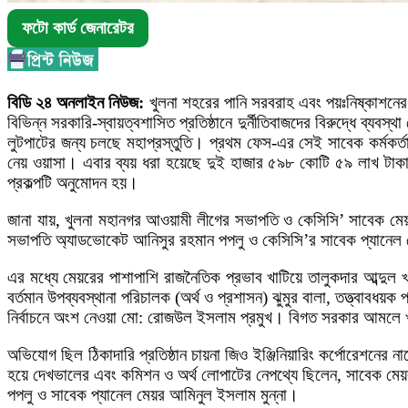
ফটো কার্ড জেনারেটর
বিডি ২৪ অনলাইন নিউজ:
খুলনা শহরের পানি সরবরাহ এবং পয়ঃনিষ্কাশনের
বিভিন্ন সরকারি-স্বায়ত্বশাসিত প্রতিষ্ঠানে দুর্নীতিবাজদের বিরুদ্ধে ব্
লুটপাটের জন্য চলছে মহাপ্রস্তুতি। প্রথম ফেস-এর সেই সাবেক কর্মকর্
নেয় ওয়াসা। এবার ব্যয় ধরা হয়েছে দুই হাজার ৫৯৮ কোটি ৫৯ লাখ টাক
প্রকল্পটি অনুমোদন হয়।
জানা যায়, খুলনা মহানগর আওয়ামী লীগের সভাপতি ও কেসিসি’ সাবেক মে
সভাপতি অ্যাডভোকেট আনিসুর রহমান পপলু ও কেসিসি’র সাবেক প্যানেল ম
এর মধ্যে মেয়রের পাশাপাশি রাজনৈতিক প্রভাব খাটিয়ে তালুকদার আব্দুল খ
বর্তমান উপব্যবস্থানা পরিচালক (অর্থ ও প্রশাসন) ঝুমুর বালা, তত্ত্বাবধ
নির্বাচনে অংশ নেওয়া মো: রোজউল ইসলাম প্রমুখ। বিগত সরকার আমলে খুল
অভিযোগ ছিল ঠিকাদারি প্রতিষ্ঠান চায়না জিও ইঞ্জিনিয়ারিং কর্পোরেশনে
হয়ে দেখভালের এবং কমিশন ও অর্থ লোপাটের নেপথ্যে ছিলেন, সাবেক মেয়
পপলু ও সাবেক প্যানেল মেয়র আমিনুল ইসলাম মুন্না।