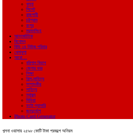
খুলনা
সিলেট
রাজশাহী
চট্টগ্রাম
রংপুর
ময়মনসিংহ
আন্তর্জাতিক
বিনোদন
বিডি ২৪ নিউজ পরিবার
খেলাধুলা
আরো…
বরিশাল বিভাগ
জেলার খবর
শিক্ষা
শিল্প-সাহিত্য
সম্পাদকীয়
সাহিত্য
স্বাস্থ্য
মিডিয়া
ফটো গ্যালারি
জনদুর্ভোগ
Photo Card Generator
খুলনা ওয়াসায় ২৫৯৮ কোটি টাকা প্রকল্পে অনিয়ম