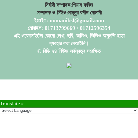
নির্বাহী সম্পাদক:গিয়াস ফকির
সম্পাদক ও সিইও:মামুনুর রশীদ নোমানী
ইমেইল: nomanibsl@gmail.com
মোবাইল: 01713799669 / 01712596354
এই ওয়েবসাইটের কোনো লেখা, ছবি, অডিও, ভিডিও অনুমতি ছাড়া
ব্যবহার করা বেআইনি।
© বিডি ২৪ নিউজ সর্বস্বত্ব সংরক্ষিত
Translate »