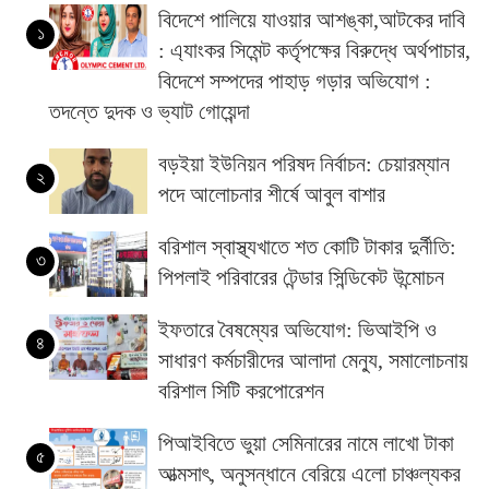
বিদেশে পালিয়ে যাওয়ার আশঙ্কা,আটকের দাবি
১
: এ্যাংকর সিমেন্ট কর্তৃপক্ষের বিরুদ্ধে অর্থপাচার,
বিদেশে সম্পদের পাহাড় গড়ার অভিযোগ :
তদন্তে দুদক ও ভ্যাট গোয়েন্দা
বড়ইয়া ইউনিয়ন পরিষদ নির্বাচন: চেয়ারম্যান
২
পদে আলোচনার শীর্ষে আবুল বাশার
বরিশাল স্বাস্থ্যখাতে শত কোটি টাকার দুর্নীতি:
৩
পিপলাই পরিবারের টেন্ডার সিন্ডিকেট উন্মোচন
ইফতারে বৈষম্যের অভিযোগ: ভিআইপি ও
৪
সাধারণ কর্মচারীদের আলাদা মেন্যু, সমালোচনায়
বরিশাল সিটি করপোরেশন
পিআইবিতে ভুয়া সেমিনারের নামে লাখো টাকা
৫
আত্মসাৎ, অনুসন্ধানে বেরিয়ে এলো চাঞ্চল্যকর