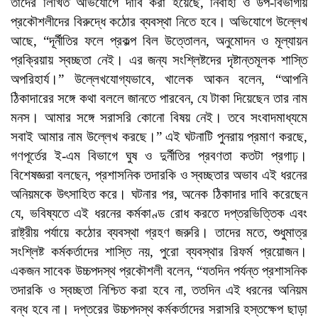
তাদের লিখিত অভিযোগে দাবি করা হয়েছে, নির্বাহী ও উপ-বিভাগীয়
প্রকৌশলীদের বিরুদ্ধে কঠোর ব্যবস্থা নিতে হবে। অভিযোগে উল্লেখ
আছে, “দূর্নীতির ফলে প্রকল্প বিল উত্তোলন, অনুমোদন ও মূল্যায়ন
প্রক্রিয়ায় স্বচ্ছতা নেই। এর জন্য সংশ্লিষ্টদের দৃষ্টান্তমূলক শাস্তি
অপরিহার্য।” উল্লেখযোগ্যভাবে, খালেক আকন বলেন, “আপনি
ঠিকাদারের সঙ্গে কথা বললে জানতে পারবেন, যে টাকা দিয়েছেন তার নাম
মনস। আমার সঙ্গে সরাসরি কোনো বিষয় নেই। তবে সংবাদমাধ্যমে
সবাই আমার নাম উল্লেখ করছে।” এই ঘটনাটি পুনরায় প্রমাণ করছে,
গণপূর্তের ই-এম বিভাগে ঘুষ ও দুর্নীতির প্রবণতা কতটা প্রগাঢ়।
বিশেষজ্ঞরা বলছেন, প্রশাসনিক তদারকি ও স্বচ্ছতার অভাব এই ধরনের
অনিয়মকে উৎসাহিত করে। ঘটনার পর, অনেক ঠিকাদার দাবি করেছেন
যে, ভবিষ্যতে এই ধরনের কর্মকাণ্ড রোধ করতে দপ্তরভিত্তিক এবং
রাষ্ট্রীয় পর্যায়ে কঠোর ব্যবস্থা গ্রহণ জরুরি। তাদের মতে, শুধুমাত্র
সংশ্লিষ্ট কর্মকর্তাদের শাস্তি নয়, পুরো ব্যবস্থার রিফর্ম প্রয়োজন।
একজন সাবেক উচ্চপদস্থ প্রকৌশলী বলেন, “যতদিন পর্যন্ত প্রশাসনিক
তদারকি ও স্বচ্ছতা নিশ্চিত করা হবে না, ততদিন এই ধরনের অনিয়ম
বন্ধ হবে না। দপ্তরের উচ্চপদস্থ কর্মকর্তাদের সরাসরি হস্তক্ষেপ ছাড়া