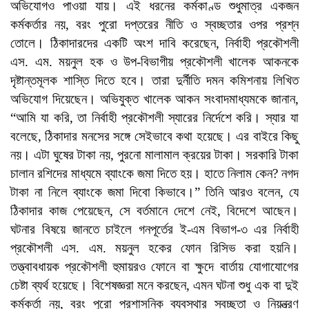
অভিযোগও পাওয়া যায়। এই ধরনের কর্মকাণ্ড শুধুমাত্র একজন
কর্মকর্তার নয়, বরং পুরো দপ্তরের নীতি ও স্বচ্ছতার ওপর প্রশ্ন
তোলে। ঠিকাদারদের একটি অংশ দাবি করেছেন, নির্বাহী প্রকৌশলী
এস. এম. ময়নুল হক ও উপ-বিভাগীয় প্রকৌশলী খালেক আকনকে
দৃষ্টান্তমূলক শাস্তি দিতে হবে। তারা দুর্নীতি দমন কমিশনায় লিখিত
অভিযোগ দিয়েছেন। অভিযুক্ত খালেক আকন সংবাদমাধ্যমকে জানান,
“আমি যা করি, তা নির্বাহী প্রকৌশলী স্যারের নির্দেশে করি। স্যার যা
বলেছে, ঠিকাদার মনসের সঙ্গে সেইভাবে কথা হয়েছে। এর বাইরে কিছু
নয়। এটা ঘুষের টাকা নয়, পুরনো মালামাল ক্রয়ের টাকা। সরকারি টাকা
চালান রশিদের মাধ্যমে ব্যাংকে জমা দিতে হয়। হাতে নিলাম কেন? নগদ
টাকা না নিলে ব্যাংকে জমা দিবো কিভাবে।” তিনি আরও বলেন, যে
ঠিকাদার কাজ পেয়েছেন, সে বর্তমানে দেশে নেই, বিদেশে আছেন।
ঘটনার বিষয়ে জানতে চাইলে গনপূর্তের ই-এম বিভাগ-৩ এর নির্বাহী
প্রকৌশলী এস. এম. ময়নুল হকের ফোন রিসিভ করা হয়নি।
তত্ত্বাবধায়ক প্রকৌশলী হুমায়রও ফোনে বা ক্ষুদে বার্তায় যোগাযোগের
চেষ্টা ব্যর্থ হয়েছে। বিশেষজ্ঞরা মনে করছেন, এমন ঘটনা শুধু এক বা দুই
কর্মকর্তা নয়, বরং পুরো প্রশাসনিক ব্যবস্থার স্বচ্ছতা ও নিয়ন্ত্রণ