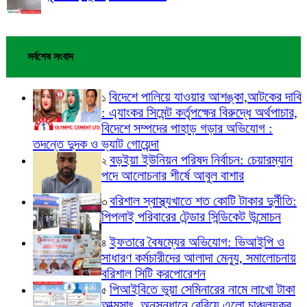
সর্বশেষ সংবাদ
বিদেশে পালিয়ে যাওয়ার আশঙ্কা,আটকের দাবি
১
: এ্যাংকর সিমেন্ট কর্তৃপক্ষের বিরুদ্ধে অর্থপাচার,
বিদেশে সম্পদের পাহাড় গড়ার অভিযোগ :
তদন্তে দুদক ও ভ্যাট গোয়েন্দা
বড়ইয়া ইউনিয়ন পরিষদ নির্বাচন: চেয়ারম্যান
২
পদে আলোচনার শীর্ষে আবুল বাশার
বরিশাল স্বাস্থ্যখাতে শত কোটি টাকার দুর্নীতি:
৩
পিপলাই পরিবারের টেন্ডার সিন্ডিকেট উন্মোচন
ইফতারে বৈষম্যের অভিযোগ: ভিআইপি ও
৪
সাধারণ কর্মচারীদের আলাদা মেন্যু, সমালোচনায়
বরিশাল সিটি করপোরেশন
পিআইবিতে ভুয়া সেমিনারের নামে লাখো টাকা
৫
আত্মসাৎ, অনুসন্ধানে বেরিয়ে এলো চাঞ্চল্যকর