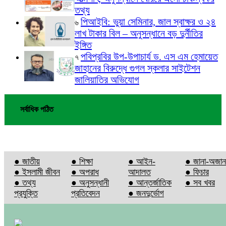
তথ্য
পিআইবি: ভুয়া সেমিনার, জাল স্বাক্ষর ও ২৪
৬
লাখ টাকার বিল – অনুসন্ধানে বড় দুর্নীতির
ইঙ্গিত
পবিপ্রবির উপ-উপাচার্য ড. এস এম হেমায়েত
৭
জাহানের বিরুদ্ধে গুগল স্কলার সাইটেশন
জালিয়াতির অভিযোগ
সর্বাধিক পঠিত
● জাতীয়
● শিক্ষা
● আইন-
● জানা-অজান
● ইসলামী জীবন
● অপরাধ
আদালত
● ফিচার
● তথ্য
● অনুসন্ধানী
● আন্তর্জাতিক
● সব খবর
প্রযুক্তি
প্রতিবেদন
● জনদুর্ভোগ