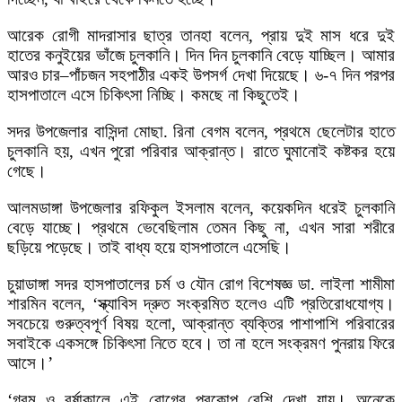
আরেক রোগী মাদরাসার ছাত্র তানহা বলেন, প্রায় দুই মাস ধরে দুই
হাতের কনুইয়ের ভাঁজে চুলকানি। দিন দিন চুলকানি বেড়ে যাচ্ছিল। আমার
আরও চার–পাঁচজন সহপাঠীর একই উপসর্গ দেখা দিয়েছে। ৬-৭ দিন পরপর
হাসপাতালে এসে চিকিৎসা নিচ্ছি। কমছে না কিছুতেই।
সদর উপজেলার বাসিন্দা মোছা. রিনা বেগম বলেন, প্রথমে ছেলেটার হাতে
চুলকানি হয়, এখন পুরো পরিবার আক্রান্ত। রাতে ঘুমানোই কষ্টকর হয়ে
গেছে।
আলমডাঙ্গা উপজেলার রফিকুল ইসলাম বলেন, কয়েকদিন ধরেই চুলকানি
বেড়ে যাচ্ছে। প্রথমে ভেবেছিলাম তেমন কিছু না, এখন সারা শরীরে
ছড়িয়ে পড়েছে। তাই বাধ্য হয়ে হাসপাতালে এসেছি।
চুয়াডাঙ্গা সদর হাসপাতালের চর্ম ও যৌন রোগ বিশেষজ্ঞ ডা. লাইলা শামীমা
শারমিন বলেন, ‘স্ক্যাবিস দ্রুত সংক্রমিত হলেও এটি প্রতিরোধযোগ্য।
সবচেয়ে গুরুত্বপূর্ণ বিষয় হলো, আক্রান্ত ব্যক্তির পাশাপাশি পরিবারের
সবাইকে একসঙ্গে চিকিৎসা নিতে হবে। তা না হলে সংক্রমণ পুনরায় ফিরে
আসে।’
‘গরম ও বর্ষাকালে এই রোগের প্রকোপ বেশি দেখা যায়। অনেকে