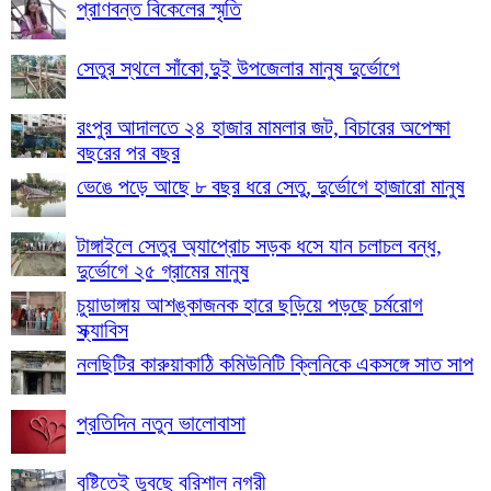
প্রাণবন্ত বিকেলের স্মৃতি
সেতুর স্থলে সাঁকো,দুই উপজেলার মানুষ দুর্ভোগে
রংপুর আদালতে ২৪ হাজার মামলার জট, বিচারের অপেক্ষা
বছরের পর বছর
ভেঙে পড়ে আছে ৮ বছর ধরে সেতু, দুর্ভোগে হাজারো মানুষ
টাঙ্গাইলে সেতুর অ্যাপ্রোচ সড়ক ধসে যান চলাচল বন্ধ,
দুর্ভোগে ২৫ গ্রামের মানুষ
চুয়াডাঙ্গায় আশঙ্কাজনক হারে ছড়িয়ে পড়ছে চর্মরোগ
স্ক্যাবিস
নলছিটির কারুয়াকাঠি কমিউনিটি ক্লিনিকে একসঙ্গে সাত সাপ
প্রতিদিন নতুন ভালোবাসা
বৃষ্টিতেই ডুবছে বরিশাল নগরী