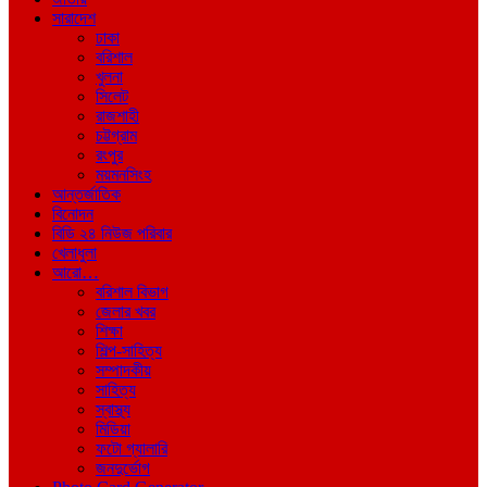
সারাদেশ
ঢাকা
বরিশাল
খুলনা
সিলেট
রাজশাহী
চট্টগ্রাম
রংপুর
ময়মনসিংহ
আন্তর্জাতিক
বিনোদন
বিডি ২৪ নিউজ পরিবার
খেলাধুলা
আরো…
বরিশাল বিভাগ
জেলার খবর
শিক্ষা
শিল্প-সাহিত্য
সম্পাদকীয়
সাহিত্য
স্বাস্থ্য
মিডিয়া
ফটো গ্যালারি
জনদুর্ভোগ