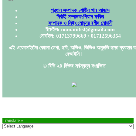
প্রধান সম্পাদক :শাহীন খান আজাদ
নির্বাহী সম্পাদক:গিয়াস ফকির
সম্পাদক ও সিইও:মামুনুর রশীদ নোমানী
ইমেইল: nomanibsl@gmail.com
মোবাইল: 01713799669 / 01712596354
এই ওয়েবসাইটের কোনো লেখা, ছবি, অডিও, ভিডিও অনুমতি ছাড়া ব্যবহার ক
বেআইনি।
© বিডি ২৪ নিউজ সর্বস্বত্ব সংরক্ষিত
Translate »