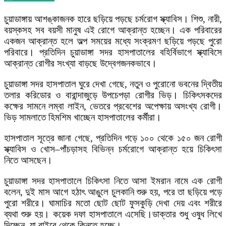
চুয়াডাঙ্গায় আশঙ্কাজনক হারে ছড়িয়ে পড়ছে চর্মরোগ স্ক্যাবিস। শিশু, নারী,
বয়স্কসহ সব বয়সী মানুষ এই রোগে আক্রান্ত হচ্ছেন। এক পরিবারের
একজন আক্রান্ত হলে অল্প সময়ের মধ্যে সংক্রমণ ছড়িয়ে পড়ছে পুরো
পরিবারে। প্রতিদিন চুয়াডাঙ্গা সদর হাসপাতালের বহির্বিভাগে স্ক্যাবিসে
আক্রান্ত রোগীর সংখ্যা বাড়ছে উদ্বেগজনকভাবে।
চুয়াডাঙ্গা সদর হাসপাতাল ঘুরে দেখা গেছে, নতুন ও পুরোনো ভবনের দ্বিতীয়
তলার করিডোর ও বারান্দাজুড়ে উপচেপড়া রোগীর ভিড়। চিকিৎসকদের
কক্ষের সামনে লম্বা লাইন, ভেতরে প্রবেশের অপেক্ষায় অসংখ্য রোগী।
ভিড় সামলাতে হিমশিম খাচ্ছেন হাসপাতালের কর্মীরা।
হাসপাতাল সূত্রে জানা গেছে, প্রতিদিন গড়ে ১০০ থেকে ১৫০ জন রোগী
স্ক্যাবিস ও খোস–পাঁচড়াসহ বিভিন্ন চর্মরোগে আক্রান্ত হয়ে চিকিৎসা
নিতে আসছেন।
চুয়াডাঙ্গা সদর হাসপাতালে চিকিৎসা নিতে আসা ইমরান নামে এক রোগী
বলেন, দুই মাস আগে হঠাৎ আঙুলে চুলকানি শুরু হয়, পরে তা ছড়িয়ে পড়ে
পুরো শরীরে। ঘামাচির মতো ছোট ছোট ফুসকুড়ি দেখা দেয় এবং শরীরে
ব্যথা শুরু হয়। কয়েক দফা হাসপাতালে এসেছি।ডাক্তার শুধু ওষুধ লিখে
দিচ্ছেন, যা বাইরে থেকে কিনতে হচ্ছে।