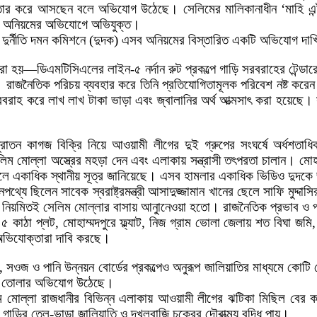
ব বিস্তার করে আসছেন বলে অভিযোগ উঠেছে। সেলিমের মালিকানাধীন ‘মাহি এন
্যাপক অনিয়মের অভিযোগে অভিযুক্ত।
রশিদ দুর্নীতি দমন কমিশনে (দুদক) এসব অনিয়মের বিস্তারিত একটি অভিযোগ দ
হয়—ডিএমটিসিএলের লাইন-৫ নর্দান রুট প্রকল্পে গাড়ি সরবরাহের টেন্ডারে 
। রাজনৈতিক পরিচয় ব্যবহার করে তিনি প্রতিযোগিতামূলক পরিবেশ নষ্ট করেন
সরবরাহ করে লাখ লাখ টাকা ভাড়া এবং জ্বালানির অর্থ আত্মসাৎ করা হয়েছে। 
ন কাগজ বিক্রি নিয়ে আওয়ামী লীগের দুই গ্রুপের সংঘর্ষে অর্ধশতাধিক 
ে সেলিম মোল্লা অস্ত্রের মহড়া দেন এবং এলাকায় সন্ত্রাসী তৎপরতা চালান।
 বলে একাধিক স্থানীয় সূত্র জানিয়েছে। এসব হামলার একাধিক ভিডিও দুদক
পথ্যে ছিলেন সাবেক স্বরাষ্ট্রমন্ত্রী আসাদুজ্জামান খানের ছেলে সাফি মুদ্
া নিয়মিতই সেলিম মোল্লার বাসায় আনাুনেওয়া হতো। রাজনৈতিক প্রভাব ও প্রশ
ে ৫ কাঠা প্লট, মোহাম্মদপুরে ফ্ল্যাট, নিজ গ্রাম ভোলা জেলায় শত বিঘা 
 অভিযোক্তারা দাবি করছে।
য়, সওজ ও পানি উন্নয়ন বোর্ডের প্রকল্পেও অনুরূপ জালিয়াতির মাধ্যমে কো
 গড়ে তোলার অভিযোগ উঠেছে।
মোল্লা রাজধানীর বিভিন্ন এলাকায় আওয়ামী লীগের ঝটিকা মিছিল বের কর
 গাড়ির তেল-ভাড়া জালিয়াতি ও দখলবাজি চক্রের দৌরাত্ম্য বৃদ্ধি পায়।