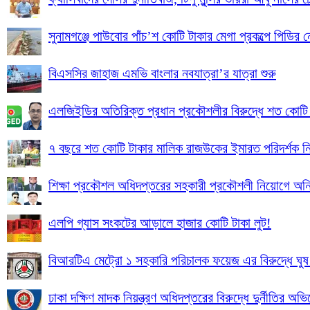
সুনামগঞ্জে পাউবোর পাঁচ’শ কোটি টাকার মেগা প্রকল্পে পিডির ন
বিএসসির জাহাজ এমভি বাংলার নবযাত্রা’র যাত্রা শুরু
এলজিইডির অতিরিক্ত প্রধান প্রকৌশলীর বিরুদ্ধে শত কোট
৭ বছরে শত কোটি টাকার মালিক রাজউকের ইমারত পরিদর্শক নি
শিক্ষা প্রকৌশল অধিদপ্তরের সহকারী প্রকৌশলী নিয়োগে অনিয়
এলপি গ্যাস সংকটের আড়ালে হাজার কোটি টাকা লুট!
বিআরটিএ মেট্রো ১ সহকারি পরিচালক ফয়েজ এর বিরুদ্ধে ঘুষ
ঢাকা দক্ষিণ মাদক নিয়ন্ত্রণ অধিদপ্তরের বিরুদ্ধে দুর্নীতির অভ