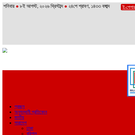
শনিবার
●
৮ই আগস্ট, ২০২৬ খ্রিস্টাব্দ
●
২৪শে শ্রাবণ, ১৪৩৩ বঙ্গাব্দ
ই-পেপা
প্রচ্ছদ
অনুসন্ধানী প্রতিবেদন
জাতীয়
সারাদেশ
ঢাকা
বরিশাল