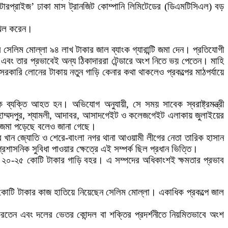
্টারপ্রাইজ’ ঢাকা মাস ট্রানজিট কোম্পানি লিমিটেডের (ডিএমটিসিএল) বড়
াখিল করেন।
সেলিম মোল্লা ৯৪ লাখ টাকার জাল ব্যাংক গ্যারান্টি জমা দেন। প্রতিযোগী
 এবং তার প্রভাবেই অন্য ঠিকাদাররা টেন্ডারে অংশ নিতে ভয় পেতেন। মাহি
সরকারি লোনের টাকায় নতুন গাড়ি কেনার কথা থাকলেও প্রকল্পের মাঠপর্যায়ে
ব্যক্তি আহত হন। অভিযোগ অনুযায়ী, সে সময় সাবেক স্বরাষ্ট্রমন্ত্রী
 মোহাম্মদপুর, শ্যামলী, আদাবর, আসাদগেইট ও কলেজগেইট এলাকায় জুলাইয়ের
ে জমা পড়েছে বলেও জানা গেছে।
দাসির খান জ্যোতি ও শেরে-বাংলা নগর থানা আওয়ামী লীগের নেতা তারিক হাসান
াসনিক সুবিধা পাওয়ার ক্ষেত্রে এই সম্পর্ক ছিল প্রধান ভিত্তি।
জমি, ২০-২৫ কোটি টাকার গাড়ি বহর। এ সম্পদের অধিকাংশই ক্ষমতার প্রভাব
টি কোটি টাকার কাজ হাতিয়ে নিয়েছেন সেলিম মোল্লা। একাধিক প্রকল্পে জাল
তেন এবং দলের ভেতর কোন্দল বা শক্তির প্রদর্শনীতে নিয়মিতভাবে অংশ