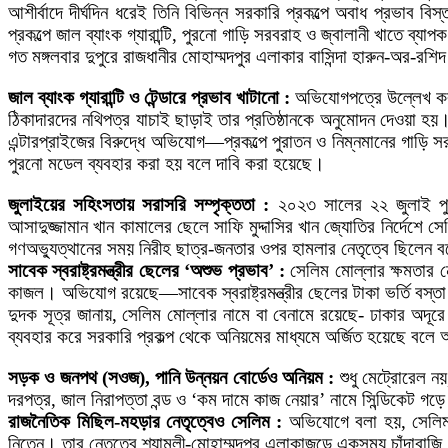
আশীর্বাদে দীর্ঘদিন ধরেই তিনি বিভিন্ন সরকারি প্রকল্পে অবাধ প্রভা
প্রকল্পে জাল ব্যাংক গ্যারান্টি, পুরনো গাড়ি সরবরাহ ও জ্বালানী খাতে ব
গত মঙ্গলবার দুপুরে রাজধানীর মোহাম্মদপুর এলাকার বাসিন্দা হারুন-অর-
জাল ব্যাংক গ্যারান্টি ও টেন্ডারে প্রভাব খাটানো :
অভিযোগপত্রে উল্লেখ করা 
ঠিকাদারদের নথিপত্র যাচাই ছাড়াই তার প্রতিষ্ঠানকে অনুমোদন দেওয়া হয়
এন্টারপ্রাইজের বিরুদ্ধে অভিযোগ—প্রকল্পে পুরাতন ও নিম্নমানের গাড়ি 
পুরনো মডেল ব্যবহার করা হয় বলে দাবি করা হয়েছে।
জুলাইয়ের সহিংসতায় সরাসরি সম্পৃক্ততা :
২০২৩ সালের ২২ জুলাই পুরাত
আসাদুজ্জামান খান কামালের ছেলে সাফি মুদ্দাসির খান জ্যোতির নির্দেশ
গণঅভ্যুত্থানের সময় নিরীহ ছাত্র-জনতার ওপর হামলার নেতৃত্বে ছিলেন
সাবেক স্বরাষ্ট্রমন্ত্রীর ছেলের ‘অশুভ প্রভাব’ :
সেলিম মোল্লার ক্ষমতার নে
কাজল। অভিযোগ রয়েছে—সাবেক স্বরাষ্ট্রমন্ত্রীর ছেলের টাকা ভর্তি বস্ত
দুদক সূত্র জানায়, সেলিম মোল্লার নামে বা বেনামে রয়েছে- ঢাকার অদূর
ব্যবহার করে সরকারি প্রকল্প থেকে অনিয়মের মাধ্যমে অর্জিত হয়েছে বলে
সড়ক ও জনপথ (সওজ), পানি উন্নয়ন বোর্ডেও অনিয়ম :
শুধু মেট্রোরেল ন
দরপত্র, জাল নিরাপত্তা বন্ড ও ‘কম দামে কাজ নেয়ার’ নামে সিন্ডিকেট
রাজনৈতিক মিছিল-মহড়ার নেতৃত্বেও সেলিম :
অভিযোগে বলা হয়, সেলিম 
নিতেন। তার নেতৃত্বে শ্যামলী-মোহাম্মদপুর এলাকাজুড়ে একসময় চাঁদাবাজি,