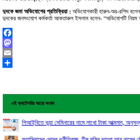
দুদকে জমা অভিযোগের প্রতিক্রিয়া :
অভিযোগকারী হারুন-অর-রশিদ বলেন- 
দুদকের জনসংযোগ কর্মকর্তা আকতারুল ইসলাম বলেন- “অভিযোগটি নিয়ম অনু
Facebook
Mastodon
Email
Share
এই ক্যাটেগরির আরো সংবাদ
পিআইবিতে ভুয়া সেমিনারের নামে লাখো টাকা আত্মসাৎ, অনুসন্
ফ্যাসিবাদের দোসর দুর্নীতিবাজ, টিপু মুন্সির ভায়রা আবু নাসের চ