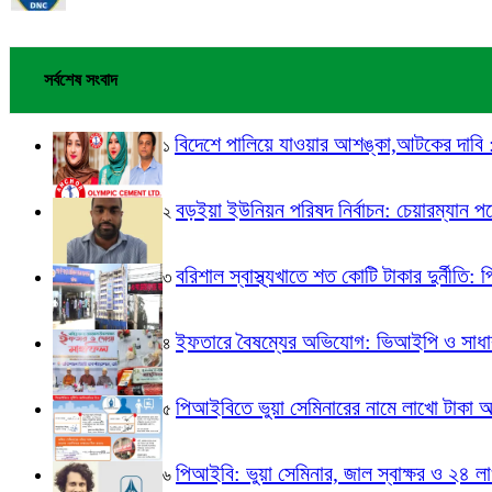
সর্বশেষ সংবাদ
বিদেশে পালিয়ে যাওয়ার আশঙ্কা,আটকের দাবি : এ্
১
বড়ইয়া ইউনিয়ন পরিষদ নির্বাচন: চেয়ারম্যান প
২
বরিশাল স্বাস্থ্যখাতে শত কোটি টাকার দুর্নীতি: 
৩
ইফতারে বৈষম্যের অভিযোগ: ভিআইপি ও সাধারণ
৪
পিআইবিতে ভুয়া সেমিনারের নামে লাখো টাকা আত
৫
পিআইবি: ভুয়া সেমিনার, জাল স্বাক্ষর ও ২৪ লাখ
৬