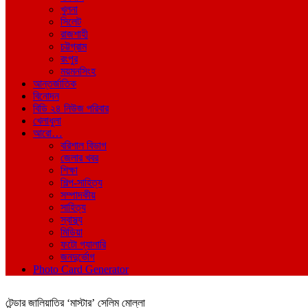
খুলনা
সিলেট
রাজশাহী
চট্টগ্রাম
রংপুর
ময়মনসিংহ
আন্তর্জাতিক
বিনোদন
বিডি ২৪ নিউজ পরিবার
খেলাধুলা
আরো…
বরিশাল বিভাগ
জেলার খবর
শিক্ষা
শিল্প-সাহিত্য
সম্পাদকীয়
সাহিত্য
স্বাস্থ্য
মিডিয়া
ফটো গ্যালারি
জনদুর্ভোগ
Photo Card Generator
টেন্ডার জালিয়াতির ‘মাস্টার’ সেলিম মোল্লা