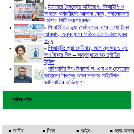
ইফতারে বৈষম্যের অভিযোগ: ভিআইপি ও
৪
সাধারণ কর্মচারীদের আলাদা মেন্যু, সমালোচনায়
বরিশাল সিটি করপোরেশন
পিআইবিতে ভুয়া সেমিনারের নামে লাখো টাকা
৫
আত্মসাৎ, অনুসন্ধানে বেরিয়ে এলো চাঞ্চল্যকর
তথ্য
পিআইবি: ভুয়া সেমিনার, জাল স্বাক্ষর ও ২৪
৬
লাখ টাকার বিল – অনুসন্ধানে বড় দুর্নীতির
ইঙ্গিত
পবিপ্রবির উপ-উপাচার্য ড. এস এম হেমায়েত
৭
জাহানের বিরুদ্ধে গুগল স্কলার সাইটেশন
জালিয়াতির অভিযোগ
সর্বাধিক পঠিত
● জাতীয়
● শিক্ষা
● আইন-
● জানা-অজান