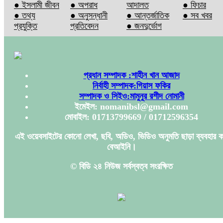
● ইসলামী জীবন
● অপরাধ
আদালত
● ফিচার
● তথ্য
● অনুসন্ধানী
● আন্তর্জাতিক
● সব খবর
প্রযুক্তি
প্রতিবেদন
● জনদুর্ভোগ
প্রধান সম্পাদক :শাহীন খান আজাদ
নির্বাহী সম্পাদক:গিয়াস ফকির
সম্পাদক ও সিইও:মামুনুর রশীদ নোমানী
ইমেইল: nomanibsl@gmail.com
মোবাইল: 01713799669 / 01712596354
এই ওয়েবসাইটের কোনো লেখা, ছবি, অডিও, ভিডিও অনুমতি ছাড়া ব্যবহার ক
বেআইনি।
© বিডি ২৪ নিউজ সর্বস্বত্ব সংরক্ষিত