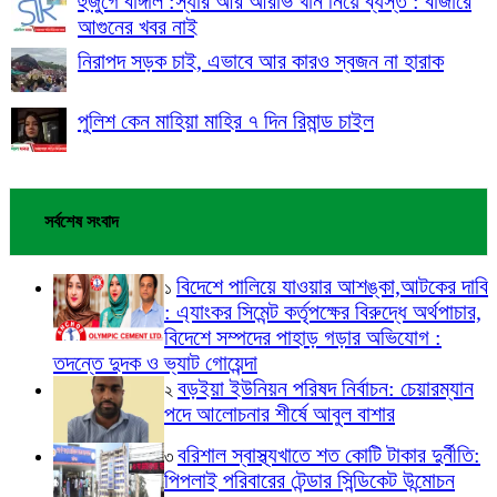
হুজুগে বাঙ্গাল :স্যার আর আরাভ খান নিয়ে ব্যস্ত : বাজারে
আগুনের খবর নাই
নিরাপদ সড়ক চাই, এভাবে আর কারও স্বজন না হারাক
পুলিশ কেন মাহিয়া মাহির ৭ দিন রিমান্ড চাইল
সর্বশেষ সংবাদ
বিদেশে পালিয়ে যাওয়ার আশঙ্কা,আটকের দাবি
১
: এ্যাংকর সিমেন্ট কর্তৃপক্ষের বিরুদ্ধে অর্থপাচার,
বিদেশে সম্পদের পাহাড় গড়ার অভিযোগ :
তদন্তে দুদক ও ভ্যাট গোয়েন্দা
বড়ইয়া ইউনিয়ন পরিষদ নির্বাচন: চেয়ারম্যান
২
পদে আলোচনার শীর্ষে আবুল বাশার
বরিশাল স্বাস্থ্যখাতে শত কোটি টাকার দুর্নীতি:
৩
পিপলাই পরিবারের টেন্ডার সিন্ডিকেট উন্মোচন