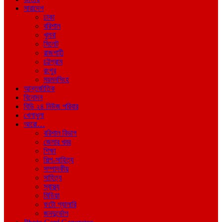
সারাদেশ
ঢাকা
বরিশাল
খুলনা
সিলেট
রাজশাহী
চট্টগ্রাম
রংপুর
ময়মনসিংহ
আন্তর্জাতিক
বিনোদন
বিডি ২৪ নিউজ পরিবার
খেলাধুলা
আরো…
বরিশাল বিভাগ
জেলার খবর
শিক্ষা
শিল্প-সাহিত্য
সম্পাদকীয়
সাহিত্য
স্বাস্থ্য
মিডিয়া
ফটো গ্যালারি
জনদুর্ভোগ