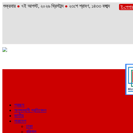
শুক্রবার
●
৭ই আগস্ট, ২০২৬ খ্রিস্টাব্দ
●
২৩শে শ্রাবণ, ১৪৩৩ বঙ্গাব্দ
ই-পেপা
প্রচ্ছদ
অনুসন্ধানী প্রতিবেদন
জাতীয়
সারাদেশ
ঢাকা
বরিশাল