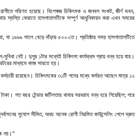
 রোগীতে পরিণত হয়েছে। বিশেষজ্ঞ চিকিৎসক ও জনবল সংকট, জীর্ণ ভবন,
েবায় স্বস্তি ফেরাতে হাসপাতালটিকে সম্পূর্ণ আধুনিকায়ন করা এখন সময়ের
া, যা ১৯৯৬ সালে বেড়ে দাঁড়ায় ৫০০-তে। প্রতিষ্ঠার সময় হাসপাতালটিতে
সুবিধা নেই। দুপুর ১টার মধ্যেই চিকিৎসা কার্যক্রম প্রায় বন্ধ হয়ে যায়।
রেটরের মাধ্যমে কাজ সারতে হয়।
কর্মচারী রয়েছেন। চিকিৎসকের ৩১টি পদের মধ্যে কর্মরত আছেন মাত্র ১২
 ১৭৫ টাকা। গত বছর টেন্ডার জটিলতায় খাবার সরবরাহ বন্ধ হয়ে গিয়েছিল; পরে
র্বাসনের সুযোগ সীমিত, অথচ অনেক রোগী নিয়মিত কাউন্সেলিং পেলে দ্রুত
নক নয়।”