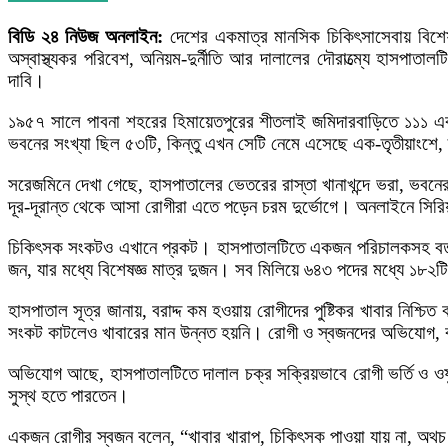
বিডি ২৪ নিউজ অনলাইন:
দেশের একমাত্র মানসিক চিকিৎসাসেবায় বিশেষ
অস্বাস্থ্যকর পরিবেশ, অনিয়ম-দুর্নীতি আর দালালের দৌরাত্ম্যে হাসপাত
দাবি।
১৯৫৭ সালে পাবনা শহরের হিমায়েতপুরের শীতলাই জমিদারবাড়িতে ১১১ একর
ভবনের সংখ্যা ছিল ৫৩টি, কিন্তু এখন সেটি নেমে এসেছে এক-তৃতীয়াংশে
সরেজমিনে দেখা গেছে, হাসপাতালের ভেতরের রাস্তা খানাখন্দে ভরা, ভবনের 
দূর-দূরান্ত থেকে আসা রোগীরা এতে পড়েন চরম দুর্ভোগে। অনলাইনে সির
চিকিৎসক সংকটও এখানে প্রকট। হাসপাতালটিতে একজন পরিচালকসহ বর্তমান
জন, যার মধ্যে বিশেষজ্ঞ মাত্র দুজন। সব মিলিয়ে ৬৪৩ পদের মধ্যে ১৮২ট
হাসপাতাল সূত্র জানায়, বরাদ্দ কম হওয়ায় রোগীদের পুষ্টিকর খাবার নিশ্চি
সংকট কাটলেও খাবারের মান উন্নত হয়নি। রোগী ও স্বজনদের অভিযোগ, বাইর
অভিযোগ আছে, হাসপাতালটিতে দালাল চক্র সক্রিয়ভাবে রোগী ভর্তি ও ওষু
সুস্থ হতে পারতেন।
একজন রোগীর স্বজন বলেন, “খাবার খারাপ, চিকিৎসক পাওয়া যায় না, অথ