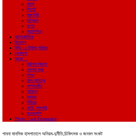
খুলনা
সিলেট
রাজশাহী
চট্টগ্রাম
রংপুর
ময়মনসিংহ
আন্তর্জাতিক
বিনোদন
বিডি ২৪ নিউজ পরিবার
খেলাধুলা
আরো…
বরিশাল বিভাগ
জেলার খবর
শিক্ষা
শিল্প-সাহিত্য
সম্পাদকীয়
সাহিত্য
স্বাস্থ্য
মিডিয়া
ফটো গ্যালারি
জনদুর্ভোগ
Photo Card Generator
পাবনা মানসিক হাসপাতালে অনিয়ম-দুর্নীতি,চিকিৎসক ও জনবল সংকট