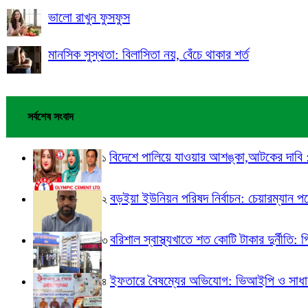
ভালো রাখুন ফুসফুস
মানসিক সুস্থতা: বিলাসিতা নয়, বেঁচে থাকার শর্ত
সর্বশেষ সংবাদ
বিদেশে পালিয়ে যাওয়ার আশঙ্কা,আটকের দাবি : এ্
১
বড়ইয়া ইউনিয়ন পরিষদ নির্বাচন: চেয়ারম্যান প
২
বরিশাল স্বাস্থ্যখাতে শত কোটি টাকার দুর্নীতি: 
৩
ইফতারে বৈষম্যের অভিযোগ: ভিআইপি ও সাধারণ
৪