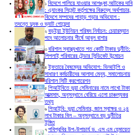
বিদেশে পালিয়ে যাওয়ার আশঙ্কা,আটকের দাবি
১
: এ্যাংকর সিমেন্ট কর্তৃপক্ষের বিরুদ্ধে অর্থপাচার,
বিদেশে সম্পদের পাহাড় গড়ার অভিযোগ :
তদন্তে দুদক ও ভ্যাট গোয়েন্দা
বড়ইয়া ইউনিয়ন পরিষদ নির্বাচন: চেয়ারম্যান
২
পদে আলোচনার শীর্ষে আবুল বাশার
বরিশাল স্বাস্থ্যখাতে শত কোটি টাকার দুর্নীতি:
৩
পিপলাই পরিবারের টেন্ডার সিন্ডিকেট উন্মোচন
ইফতারে বৈষম্যের অভিযোগ: ভিআইপি ও
৪
সাধারণ কর্মচারীদের আলাদা মেন্যু, সমালোচনায়
বরিশাল সিটি করপোরেশন
পিআইবিতে ভুয়া সেমিনারের নামে লাখো টাকা
৫
আত্মসাৎ, অনুসন্ধানে বেরিয়ে এলো চাঞ্চল্যকর
তথ্য
পিআইবি: ভুয়া সেমিনার, জাল স্বাক্ষর ও ২৪
৬
লাখ টাকার বিল – অনুসন্ধানে বড় দুর্নীতির
ইঙ্গিত
পবিপ্রবির উপ-উপাচার্য ড. এস এম হেমায়েত
৭