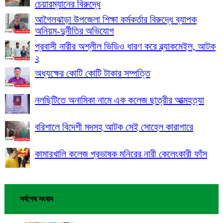
চেয়ারম্যানের বিরুদ্ধে
আগৈলঝাড়া উপজেলা শিক্ষা কর্মকর্তার বিরুদ্ধে ব্যাপক
অনিয়ম-দুর্নীতির অভিযোগ
প্রবাসী নারীর অশ্লীল ভিডিও ধারণ করে ব্ল্যাকমেইল, আটক
২
অধ্যক্ষের কোটি কোটি টাকার সম্পত্তি
নলছিটিতে অনামিকা নামে এক কলেজ ছাত্রীর আত্মহত্যা
বরিশালে বিদেশী মদসহ আটক সেই সোহেল কারাগারে
কামারখালি কলেজ প্রভাষক মনিরের নারী কেলেংকারী ফাঁস
সর্বশেষ সংবাদ