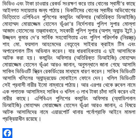
ভিডিও এবং টাকা চাওয়ার রেকর্ড সংরক্ষণ করে তার বোনের স্বামী’র কাছে
আইনগত সহায়তার জন্য পাঠায়। ভিকটিমের বোনের স্বামীর অভিযোগের
ভিত্তিতে এপিবিএন পুলিশের কমান্ডিং অফিসার (অতিরিক্ত ডিআইজি)
মোহাম্মদ মোয়াজ্জেম হোসেন ভূঁঞা’র নির্দেশনায় পুলিশ সুপার মোল্লা
আজাদ হোসেনের তত্ত্বাবধানে, সহকারী পুলিশ সুপার (অপস্ অ্যান্ড ইন্টে.)
উজ্জ্বল কুমার দে’র সার্বিক সহযোগিতায় এবং পুলিশ পরিদর্শক (নিরস্ত্র)
শাহ মো. ফয়সাল আহমেদের নেতৃত্বে সাইবার ক্রাইম টিম এবং
অপারেশনাল টিম অভিযান করেন। যার ধারবাহিকতায় এ দুই আসামিকে
আটক করা হয়। কমান্ডিং অফিসার (অতিরিক্ত ডিআইজি) মোহাম্মদ
মোয়াজ্জেম হোসেন ভূঁঞা আরও জানান, অনুসন্ধানে জানা গেছে আসামি
সাকিব ভিডিওটি স্ক্রিন রেকর্ডিংয়ের মাধ্যমে ধারণ করেন। সাকিব ভিডিওটি
আসামি খলিলের অ্যান্ড্রয়েড মোবাইলে ফোনে দেন। খলিল ভিডিওটি
সেই প্রবাসী নারীর ইমো নাম্বারে পাঠায়। আর এরপর থেকে রুবেল নামে
এক পলাতক আসামিসহ সাকিব ও খলিল ৩ লাখ টাকা চাঁদা দাবি করেন ওই
নারীর কাছে। এপিবিএন পুলিশের কমান্ডিং অফিসার (অ্যাডিশনাল
ডিআইজি) মোহাম্মদ মোয়াজ্জেম হোসেন ভূঁঞা আরও জানান, এ বিষয়ে
আটক আসামিদের নামে এয়ারপোর্ট থানায় পর্নোগ্রাফি আইনে মামলা
প্রক্রিয়াধীন রয়েছে।