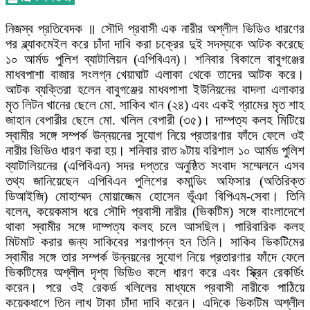
নিজস্ব প্রতিবেদক ॥ সৌদি প্রবাসী এক নারীর অশ্লীল ভিডিও ধারণের
পর ব্ল্যাকমেইল করে চাঁদা দাবি করা চক্রের দুই সদস্যকে আটক করেছে
১০ আর্মড পুলিশ ব্যাটালিয়ন (এপিবিএন)। শনিবার বিকালে বাবুগঞ্জের
মাধবপাশা বাজার সংলগ্ন খেয়াঘাট এলাকা থেকে তাদের আটক করে।
আটক ব্যক্তিরা হলেন বাবুগঞ্জের মাধবপাশা ইউনিয়নের বাদলা এলাকার
মৃত লিটন খানের ছেলে মো. সাকিব খান (২৪) এবং একই গ্রামের মৃত শাহ
জাহান বেপারীর ছেলে মো. খলিল বেপারী (৩৫)। দাম্পত্য কলহ মিটিয়ে
স্বামীর সঙ্গে সম্পর্ক উন্নয়নের সুযোগ নিয়ে প্রতারণার ফাঁদে ফেলে ওই
নারীর ভিডিও ধারণ করা হয়। শনিবার রাত ৯টায় বরিশাল ১০ আর্মড পুলিশ
ব্যাটালিয়নের (এপিবিএন) সদর দপ্তরে অনুষ্ঠিত সংবাদ সম্মেলনে এসব
তথ্য জানিয়েছেন এপিবিএন পুলিশের কমান্ডিং অফিসার (অতিরিক্ত
ডিআইজি) মোহাম্মদ মোয়াজ্জেম হোসেন ভূঁঞা বিপিএম-সেবা। তিনি
বলেন, কয়েকমাস ধরে সৌদি প্রবাসী নারীর (ভিকটিম) সঙ্গে বাংলাদেশে
থাকা স্বামীর সঙ্গে দাম্পত্য কলহ চলে আসছিল। পারিবারিক কলহ
মিটমাট করার জন্য সাকিবের শরণাপন্ন হন তিনি। সাকিব ভিকটিমের
স্বামীর সঙ্গে তার সম্পর্ক উন্নয়নের সুযোগ নিয়ে প্রতারণার ফাঁদে ফেলে
ভিকটিমের অশ্লীল দৃশ্য ভিডিও কলে ধারণ করে এবং স্ক্রিন রেকর্ডিং
করেন। পরে ওই রেকর্ড খলিলের মাধ্যমে প্রবাসী নারীকে পাঠিয়ে
কয়েকধাপে তিন লাখ টাকা চাঁদা দাবি করেন। এদিকে ভিকটিম অশ্লীল