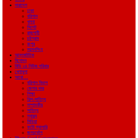
সারাদেশ
ঢাকা
বরিশাল
খুলনা
সিলেট
রাজশাহী
চট্টগ্রাম
রংপুর
ময়মনসিংহ
আন্তর্জাতিক
বিনোদন
বিডি ২৪ নিউজ পরিবার
খেলাধুলা
আরো…
বরিশাল বিভাগ
জেলার খবর
শিক্ষা
শিল্প-সাহিত্য
সম্পাদকীয়
সাহিত্য
স্বাস্থ্য
মিডিয়া
ফটো গ্যালারি
জনদুর্ভোগ