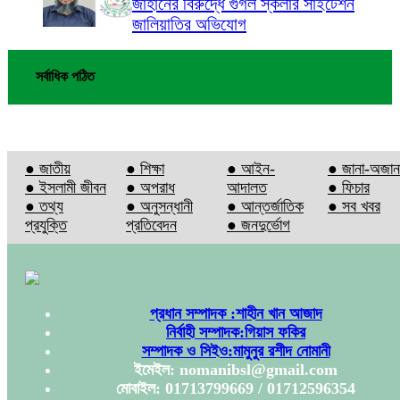
জাহানের বিরুদ্ধে গুগল স্কলার সাইটেশন
জালিয়াতির অভিযোগ
সর্বাধিক পঠিত
● জাতীয়
● শিক্ষা
● আইন-
● জানা-অজান
● ইসলামী জীবন
● অপরাধ
আদালত
● ফিচার
● তথ্য
● অনুসন্ধানী
● আন্তর্জাতিক
● সব খবর
প্রযুক্তি
প্রতিবেদন
● জনদুর্ভোগ
প্রধান সম্পাদক :শাহীন খান আজাদ
নির্বাহী সম্পাদক:গিয়াস ফকির
সম্পাদক ও সিইও:মামুনুর রশীদ নোমানী
ইমেইল: nomanibsl@gmail.com
মোবাইল: 01713799669 / 01712596354