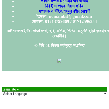
প্রধান সম্পাদক :শাহীন খান আজাদ
নির্বাহী সম্পাদক:গিয়াস ফকির
সম্পাদক ও সিইও:মামুনুর রশীদ নোমানী
ইমেইল: nomanibsl@gmail.com
মোবাইল: 01713799669 / 01712596354
এই ওয়েবসাইটের কোনো লেখা, ছবি, অডিও, ভিডিও অনুমতি ছাড়া ব্যবহার ক
বেআইনি।
© বিডি ২৪ নিউজ সর্বস্বত্ব সংরক্ষিত
Translate »