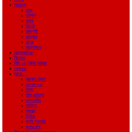
সারাদেশ
ঢাকা
বরিশাল
খুলনা
সিলেট
রাজশাহী
চট্টগ্রাম
রংপুর
ময়মনসিংহ
আন্তর্জাতিক
বিনোদন
বিডি ২৪ নিউজ পরিবার
খেলাধুলা
আরো…
বরিশাল বিভাগ
জেলার খবর
শিক্ষা
শিল্প-সাহিত্য
সম্পাদকীয়
সাহিত্য
স্বাস্থ্য
মিডিয়া
ফটো গ্যালারি
জনদুর্ভোগ