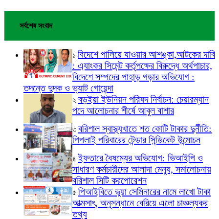
সর্বশেষ সংবাদ
বিদেশে পালিয়ে যাওয়ার আশঙ্কা,আটকের দাবি
১
: এ্যাংকর সিমেন্ট কর্তৃপক্ষের বিরুদ্ধে অর্থপাচার,
বিদেশে সম্পদের পাহাড় গড়ার অভিযোগ :
তদন্তে দুদক ও ভ্যাট গোয়েন্দা
বড়ইয়া ইউনিয়ন পরিষদ নির্বাচন: চেয়ারম্যান
২
পদে আলোচনার শীর্ষে আবুল বাশার
বরিশাল স্বাস্থ্যখাতে শত কোটি টাকার দুর্নীতি:
৩
পিপলাই পরিবারের টেন্ডার সিন্ডিকেট উন্মোচন
ইফতারে বৈষম্যের অভিযোগ: ভিআইপি ও
৪
সাধারণ কর্মচারীদের আলাদা মেন্যু, সমালোচনায়
বরিশাল সিটি করপোরেশন
পিআইবিতে ভুয়া সেমিনারের নামে লাখো টাকা
৫
আত্মসাৎ, অনুসন্ধানে বেরিয়ে এলো চাঞ্চল্যকর
তথ্য