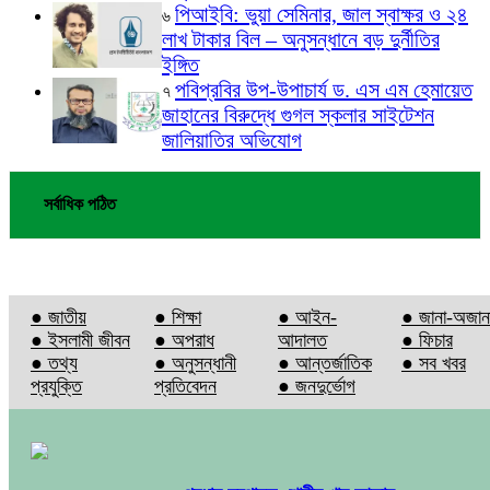
পিআইবি: ভুয়া সেমিনার, জাল স্বাক্ষর ও ২৪
৬
লাখ টাকার বিল – অনুসন্ধানে বড় দুর্নীতির
ইঙ্গিত
পবিপ্রবির উপ-উপাচার্য ড. এস এম হেমায়েত
৭
জাহানের বিরুদ্ধে গুগল স্কলার সাইটেশন
জালিয়াতির অভিযোগ
সর্বাধিক পঠিত
● জাতীয়
● শিক্ষা
● আইন-
● জানা-অজান
● ইসলামী জীবন
● অপরাধ
আদালত
● ফিচার
● তথ্য
● অনুসন্ধানী
● আন্তর্জাতিক
● সব খবর
প্রযুক্তি
প্রতিবেদন
● জনদুর্ভোগ