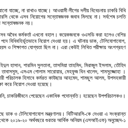
ো যাচ্ছে, না রাখাও যাচ্ছে। আওয়ামী লীগের দলীয় বিবেচনায় চাকরি বিধি
বিটিআরসি থেকে এসব নিয়োগের সন্তোষজনক জবাব মিলছে না। সর্বশেষ চলতি
খ্যা সন্তোষজনক নয়।
েও এসব অবৈধ কর্মকর্তা এখনো বহাল। কয়েকজনকে ওএসডি করা হলেও বেশির
দে বিধিবহির্ভূতভাবে নিয়োগ দেওয়া হয়। এ ঘটনায় ডাক, টেলিযোগাযোগ,
ত বয়স ও শিক্ষাগত যোগ্যতা ছিল না। এরা কেউই লিখিত পরীক্ষায় অংশগ্রহণ
াহিদুল হাসান, শারমিন সুলতানা, তাসমিয়া তাহমিদ, মিরাজুল ইসলাম, তৌহিদ
া তাবাসসুম, এসএম গোলাম সারোয়ার, মেহফুজ বিন খালেদ, শামসুজ্জোহা ।
কারী পরিচালক হিসাবে কর্মরত কাউছার আহমেদ, শামছুল আলম, উপসহকারী
ক্ষা করে নিয়োগ দেওয়া হয়েছে।
োগই পাননি, চাকরিজীবনে পেয়েছেন একাধিক পদোন্নতি। হয়েছেন উপপরিচালকও।
য়েছে ডাক ও টেলিযোগাযোগ মন্ত্রণালয়। বিটিআরসি-কে দেওয়া এ সংক্রান্ত
৭ থেকে ২০১৯-২০ অর্থবছরে গুরতর আর্থিক অনিয়ম (এসআইএফ) অনুচ্ছেদ-১