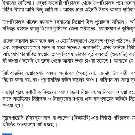
ইমামের ভাতিজা। জ্যেষ্ঠ সহকারী পরিচালক থেকে উপপরিচালক পদে পদোন
চিঠির বিষয়ে আমি কিছু জানি না। আমার চাচা এইচটি ইমাম আমার পারিবা
উপপরিচালক খালেদ ফয়সাল রহমানের নিয়োগ ছিল পুরোটাই অনিয়ম। অভিয
মফিজুর রহমান বাবলু ছিলেন কুমিল্লা জেলা পরিষদের চেয়ারম্যান ও কুমি
খালেদ ফয়সাল রহমানকে কল ও হোয়াটসঅ্যাপে মেসেজে প্রশ্ন পাঠালেও তিন
এবং স্নাতকোত্তরের সনদ না থাকা সত্ত্বেও পদোন্নতি; এসব অনিয়ম নিরী
অভিযোগ প্রমাণিত হওয়ায় তাকে বিশেষ ভারপ্রাপ্ত কর্মকর্তা (ওএসডি) 
কী অপরাধ করেছি যে দুদক থেকে আমার তথ্য চাওয়া হয়েছে। আমাকে যে ক
বিটিআরসির চেয়ারম্যান মেজর জেনারেল (অব.) মো. এমদাদ উল বারী বলে
বিশেষ ঘটনা নয়, বরং প্রশাসনিক রুটিন কাজের অংশ। কমিশন সব সময় স্বচ
এছাড়া প্রভাবশালী ব্যক্তিদের যোগসাজশে নিয়ম ভেঙে নিয়োগ দেওয়া হত
সালে মহাহিসাব নিরীক্ষক ও নিয়ন্ত্রকের দপ্তর এক কমপ্লায়েন্স অডিটে 
দেওয়া হয়।
ট্রান্সপারেন্সি ইন্টারন্যাশনাল বাংলাদেশ (টিআইবি)-এর নির্বাহী পরিচাল
দুর্নীতির অভয়ারণ্য বাানিয়েছে।