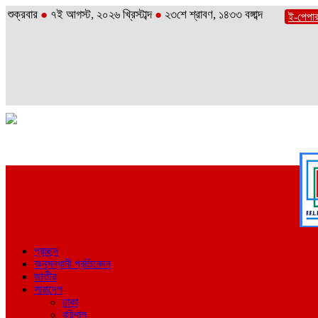
শুক্রবার
●
৭ই আগস্ট, ২০২৬ খ্রিস্টাব্দ
●
২৩শে শ্রাবণ, ১৪৩৩ বঙ্গাব্দ
ই-পেপা
প্রচ্ছদ
অনুসন্ধানী প্রতিবেদন
জাতীয়
সারাদেশ
ঢাকা
বরিশাল