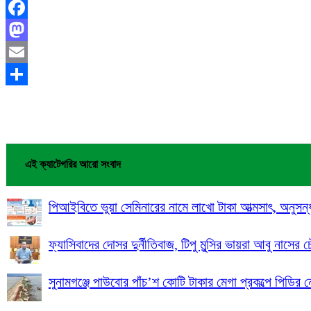
Facebook
Mastodon
Email
Share
এই ক্যাটেগরির আরো সংবাদ
পিআইবিতে ভুয়া সেমিনারের নামে লাখো টাকা আত্মসাৎ, অনুসন্
ফ্যাসিবাদের দোসর দুর্নীতিবাজ, টিপু মুন্সির ভায়রা আবু নাসের চ
সুনামগঞ্জে পাউবোর পাঁচ’শ কোটি টাকার মেগা প্রকল্পে পিডির ন