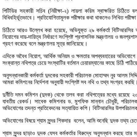
পিটিডির সহকারী সচিব (নিরীক্ষা-২) লায়লা করিম স্বাক্ষরিত চিঠিতে 
বিধিবহির্ভূতভাবে। প্রতিযোগিতামূলক পরীক্ষার কথা থাকলেও লিখিত পরীক্ষা ন
চিঠিতে আরও উল্লেখ করা হয়েছে, অভিযুক্ত ২৯ কর্মকর্তা বিটিআরসির অ
নিয়োগের দায়-দায়িত্ব নির্ধারণে সংশ্লিষ্ট প্রশাসনিক মন্ত্রণালয় ও জনপ্
গ্রহণ করেছে বলে মন্ত্রণালয় সূত্র জানিয়েছে।
এদিকে অবৈধ নিয়োগ, আর্থিক অনিয়ম ও ক্ষমতার অপব্যবহারের অভিযোগে সাবে
সংক্রান্ত নথিপত্র চেয়ে সংস্থাটির বর্তমান চেয়ারম্যানের কাছে চিঠি পাঠ
অনুসন্ধানকারী কর্মকর্তা দুদকের সহকারী পরিচালক মোহাম্মদ নুর আলম সিদ
আমরা কমিশনের নির্দেশনা অনুযায়ী সংশ্লিষ্ট সব নথি ও তথ্য সংগ্রহ করছ
দুর্নীতি দমন কমিশন (দুদক) থেকে তলব করা নথিপত্রের মধ্যে রয়েছে ২
যাবতীয় রেকর্ড। সাবেক কমিশনার ড. মুশফিক মান্নান চৌধুরী, পরিচ
অভিযোগের তদন্ত প্রতিবেদনের সত্যায়িত কপি। বিটিআরসির উপপরিচালক 
অভিযোগের বিষয়ে শ্যাম সুন্দর শিকদার বলেন, আমি শুনেছি দুদক তথ্য
শ্যাম সুন্দর ছাড়াও দুদক যেসব কর্মকর্তার বিরুদ্ধে অনুসন্ধান করছে ত