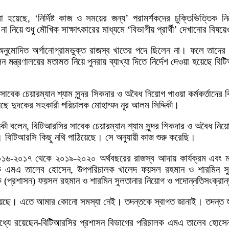
বলা হয়েছে, ‘নির্দিষ্ট কাজ ও সময়ের জন্য’ পরামর্শকদের চুক্তিভিত্ত
া নিয়ে শুধু মৌখিক সাক্ষাৎকারের মাধ্যমে ‘বিভাগীয় প্রার্থী’ দেখানোর বিষয়ে
নুমোদিত অর্গানোগ্রামভুক্ত রাজস্ব খাতের পদে ছিলেন না। ফলে তাদের ব
রশাসন মন্ত্রণালয়ের মতামত নিয়ে পুনরায় ব্যাখ্যা দিতে নির্দেশ দেওয়া হয়ে
ক চেয়ারম্যান শ্যাম সুন্দর সিকদার ও অবৈধ নিয়োগ পাওয়া কর্মকর্তাদের ব
িয়েছে দুদকের সহকারী পরিচালক মোহাম্মদ নূর আলম সিদ্দিকী।
্দিকী বলেন, বিটিআরসির সাবেক চেয়ারম্যান শ্যাম সুন্দর শিকদার ও অবৈধ নিয়
ি। বিটিআরসি কিছু নথি পাঠিয়েছে। সে অনুযায়ী কাজ শুরু করেছি।
০১৬-২০১৭ থেকে ২০১৯-২০২০ অর্থবছরের রাজস্ব আদায় কার্যক্রম এবং মনিটর
ালক এমএ তালেব হোসেন, উপপরিচালক খালেদ ফয়সল রহমান ও শারমিন সুলত
(প্রশাসন) ফয়সল রহমান ও শারমিন সুলতানার নিয়োগ ও পদোন্নতিসংক্রান্ত
 চেয়েছে। এতে আমার কোনো সমস্যা নেই। তদন্তকে স্বাগত জানাই। তদন্ত
ার মধ্যে রয়েছেন-বিটিআরসির প্রশাসন বিভাগের পরিচালক এমএ তালেব হোসেন। 