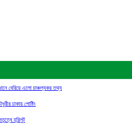
ধানে বেরিয়ে এলো চাঞ্চল্যকর তথ্য
ৌধুরীর ঢাকায় পোষ্টিং
েতৃত্বে হরিলুট