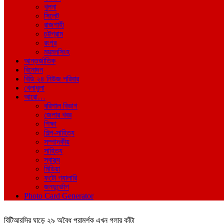
খুলনা
সিলেট
রাজশাহী
চট্টগ্রাম
রংপুর
ময়মনসিংহ
আন্তর্জাতিক
বিনোদন
বিডি ২৪ নিউজ পরিবার
খেলাধুলা
আরো…
বরিশাল বিভাগ
জেলার খবর
শিক্ষা
শিল্প-সাহিত্য
সম্পাদকীয়
সাহিত্য
স্বাস্থ্য
মিডিয়া
ফটো গ্যালারি
জনদুর্ভোগ
Photo Card Generator
বিটিআরসির ঘাড়ে ২৯ অবৈধ পরামর্শক এখন গলার কাঁটা