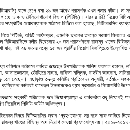
িটিআরসি) ঘাড়ে চেপে বসা ২৯ জন অবৈধ পরামর্শক এখন গলার কাঁটা। না সরান
মশিম খাচ্ছে ডাক ও টেলিযোগাযোগ বিভাগ (পিটিডি)। বারবার চিঠি দিয়েও 
োবর সংস্থাটির চেয়ারম্যানকে পাঠানো চিঠিতে বলা হয়েছে, বিটিআরসির ব্যা
য়ম নিয়ে পিটিডি, অডিট অধিদপ্তর, এমনকি দুদকের তদন্তে প্রমাণ মিলল
টিআরসিতে দলীয় বিবেচনায় ২৯ জন পরামর্শককে রাজস্ব খাতের বিভিন্ন প
েখা যায়, এই ২৯ জনের মধ্যে ১৫ জন প্রার্থীর নিয়োগ বিজ্ঞপ্তিতে উল্লেখি
মধ্যে কমিশনে বর্তমানে কর্মরত রয়েছেন উপপরিচালক খালিদ ফয়সাল রহমান, ন
 আসাদুজ্জামান, তৌহিদুর নাহার, নাফিসা মল্লিক, মাহরীন আহসান, সামির
ে চলে গেছেন। এছাড়াও তদন্ত কমিটির প্রতিবেদন অনুযায়ী, বর্তমানে সহ
্যক্তিগত কর্মকর্তা রাশেদুল ইসলামকেও বয়স প্রমার্জন ও নিয়োগবিধি উপে
ৎ অবৈধভাবে সহকারী পরিচালক পদে নিয়োগপ্রাপ্ত এ কর্মকর্তারা শুধু নিয়
্দেশ দিয়েছিল পিটিডি অডিট অধিদপ্তর।
র প্রতিবেদন বিষয়ে বিটিআরসির জবাব ‘গ্রহণযোগ্য’ নয় বলে সাফ জানিয়ে দি
ককে রাজস্ব খাতের বিভিন্ন পদে নিয়োগ দেওয়া গ্রহণযোগ্য নয়। ২০১৬-২০১