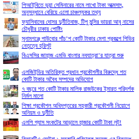
পিআইবিতে ভুয়া সেমিনারের নামে লাখো টাকা আত্মসাৎ,
অনুসন্ধানে বেরিয়ে এলো চাঞ্চল্যকর তথ্য
ফ্যাসিবাদের দোসর দুর্নীতিবাজ, টিপু মুন্সির ভায়রা আবু নাসের
চৌধুরীর ঢাকায় পোষ্টিং
সুনামগঞ্জে পাউবোর পাঁচ’শ কোটি টাকার মেগা প্রকল্পে পিডির
নেতৃত্বে হরিলুট
বিএসসির জাহাজ এমভি বাংলার নবযাত্রা’র যাত্রা শুরু
এলজিইডির অতিরিক্ত প্রধান প্রকৌশলীর বিরুদ্ধে শত
কোটি টাকার অবৈধ সম্পদের অভিযোগ
৭ বছরে শত কোটি টাকার মালিক রাজউকের ইমারত পরিদর্শক
নির্মল মালো
শিক্ষা প্রকৌশল অধিদপ্তরের সহকারী প্রকৌশলী নিয়োগে
অনিয়ম ও দুর্নীতি
এলপি গ্যাস সংকটের আড়ালে হাজার কোটি টাকা লুট!
বিআরটিএ মেট্রো ১ সহকারি পরিচালক ফয়েজ এর বিরুদ্ধে