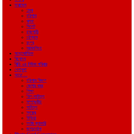
সারাদেশ
ঢাকা
বরিশাল
খুলনা
সিলেট
রাজশাহী
চট্টগ্রাম
রংপুর
ময়মনসিংহ
আন্তর্জাতিক
বিনোদন
বিডি ২৪ নিউজ পরিবার
খেলাধুলা
আরো…
বরিশাল বিভাগ
জেলার খবর
শিক্ষা
শিল্প-সাহিত্য
সম্পাদকীয়
সাহিত্য
স্বাস্থ্য
মিডিয়া
ফটো গ্যালারি
জনদুর্ভোগ