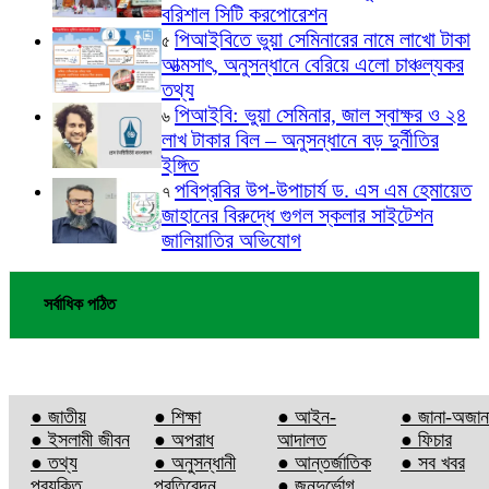
বরিশাল সিটি করপোরেশন
পিআইবিতে ভুয়া সেমিনারের নামে লাখো টাকা
৫
আত্মসাৎ, অনুসন্ধানে বেরিয়ে এলো চাঞ্চল্যকর
তথ্য
পিআইবি: ভুয়া সেমিনার, জাল স্বাক্ষর ও ২৪
৬
লাখ টাকার বিল – অনুসন্ধানে বড় দুর্নীতির
ইঙ্গিত
পবিপ্রবির উপ-উপাচার্য ড. এস এম হেমায়েত
৭
জাহানের বিরুদ্ধে গুগল স্কলার সাইটেশন
জালিয়াতির অভিযোগ
সর্বাধিক পঠিত
● জাতীয়
● শিক্ষা
● আইন-
● জানা-অজান
● ইসলামী জীবন
● অপরাধ
আদালত
● ফিচার
● তথ্য
● অনুসন্ধানী
● আন্তর্জাতিক
● সব খবর
প্রযুক্তি
প্রতিবেদন
● জনদুর্ভোগ