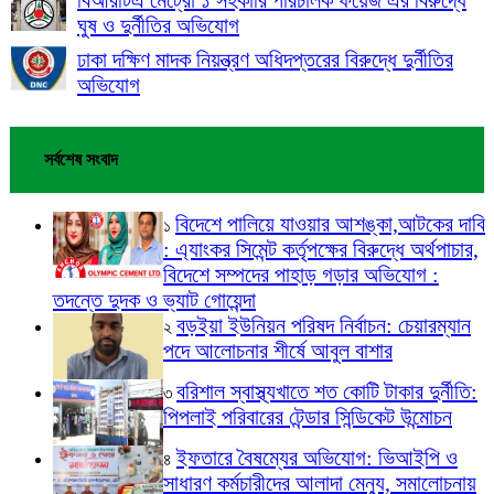
ঘুষ ও দুর্নীতির অভিযোগ
ঢাকা দক্ষিণ মাদক নিয়ন্ত্রণ অধিদপ্তরের বিরুদ্ধে দুর্নীতির
অভিযোগ
সর্বশেষ সংবাদ
বিদেশে পালিয়ে যাওয়ার আশঙ্কা,আটকের দাবি
১
: এ্যাংকর সিমেন্ট কর্তৃপক্ষের বিরুদ্ধে অর্থপাচার,
বিদেশে সম্পদের পাহাড় গড়ার অভিযোগ :
তদন্তে দুদক ও ভ্যাট গোয়েন্দা
বড়ইয়া ইউনিয়ন পরিষদ নির্বাচন: চেয়ারম্যান
২
পদে আলোচনার শীর্ষে আবুল বাশার
বরিশাল স্বাস্থ্যখাতে শত কোটি টাকার দুর্নীতি:
৩
পিপলাই পরিবারের টেন্ডার সিন্ডিকেট উন্মোচন
ইফতারে বৈষম্যের অভিযোগ: ভিআইপি ও
৪
সাধারণ কর্মচারীদের আলাদা মেন্যু, সমালোচনায়