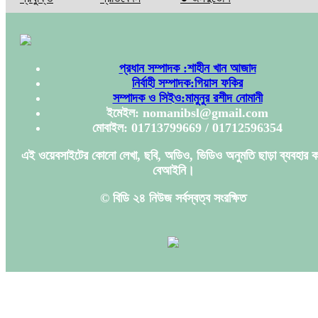
প্রধান সম্পাদক :শাহীন খান আজাদ
নির্বাহী সম্পাদক:গিয়াস ফকির
সম্পাদক ও সিইও:মামুনুর রশীদ নোমানী
ইমেইল: nomanibsl@gmail.com
মোবাইল: 01713799669 / 01712596354
এই ওয়েবসাইটের কোনো লেখা, ছবি, অডিও, ভিডিও অনুমতি ছাড়া ব্যবহার ক
বেআইনি।
© বিডি ২৪ নিউজ সর্বস্বত্ব সংরক্ষিত