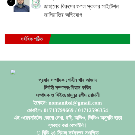
৭
জাহানের বিরুদ্ধে গুগল স্কলার সাইটেশন
জালিয়াতির অভিযোগ
সর্বাধিক পঠিত
প্রধান সম্পাদক :শাহীন খান আজাদ
নির্বাহী সম্পাদক:গিয়াস ফকির
সম্পাদক ও সিইও:মামুনুর রশীদ নোমানী
ইমেইল: nomanibsl@gmail.com
মোবাইল: 01713799669 / 01712596354
এই ওয়েবসাইটের কোনো লেখা, ছবি, অডিও, ভিডিও অনুমতি ছাড়া
ব্যবহার করা বেআইনি।
© বিডি ২৪ নিউজ সর্বস্বত্ব সংরক্ষিত