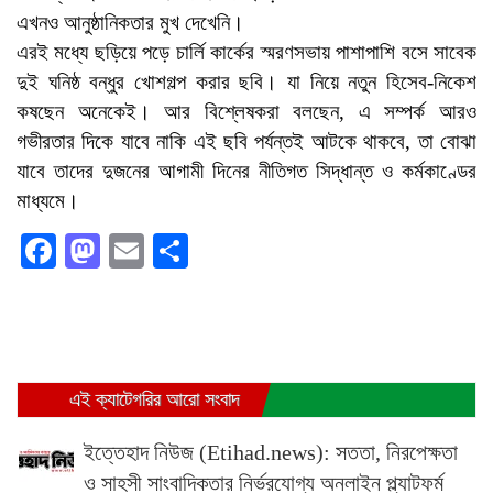
এখনও আনুষ্ঠানিকতার মুখ দেখেনি।
এরই মধ্যে ছড়িয়ে পড়ে চার্লি কার্কের স্মরণসভায় পাশাপাশি বসে সাবেক
দুই ঘনিষ্ঠ বন্ধুর খোশগল্প করার ছবি। যা নিয়ে নতুন হিসেব-নিকেশ
কষছেন অনেকেই। আর বিশ্লেষকরা বলছেন, এ সম্পর্ক আরও
গভীরতার দিকে যাবে নাকি এই ছবি পর্যন্তই আটকে থাকবে, তা বোঝা
যাবে তাদের দুজনের আগামী দিনের নীতিগত সিদ্ধান্ত ও কর্মকাণ্ডের
মাধ্যমে।
Facebook
Mastodon
Email
Share
এই ক্যাটেগরির আরো সংবাদ
ইত্তেহাদ নিউজ (Etihad.news): সততা, নিরপেক্ষতা
ও সাহসী সাংবাদিকতার নির্ভরযোগ্য অনলাইন প্ল্যাটফর্ম