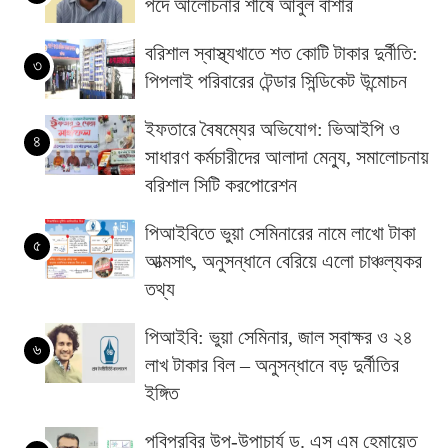
পদে আলোচনার শীর্ষে আবুল বাশার
বরিশাল স্বাস্থ্যখাতে শত কোটি টাকার দুর্নীতি:
৩
পিপলাই পরিবারের টেন্ডার সিন্ডিকেট উন্মোচন
ইফতারে বৈষম্যের অভিযোগ: ভিআইপি ও
৪
সাধারণ কর্মচারীদের আলাদা মেন্যু, সমালোচনায়
বরিশাল সিটি করপোরেশন
পিআইবিতে ভুয়া সেমিনারের নামে লাখো টাকা
৫
আত্মসাৎ, অনুসন্ধানে বেরিয়ে এলো চাঞ্চল্যকর
তথ্য
পিআইবি: ভুয়া সেমিনার, জাল স্বাক্ষর ও ২৪
৬
লাখ টাকার বিল – অনুসন্ধানে বড় দুর্নীতির
ইঙ্গিত
পবিপ্রবির উপ-উপাচার্য ড. এস এম হেমায়েত