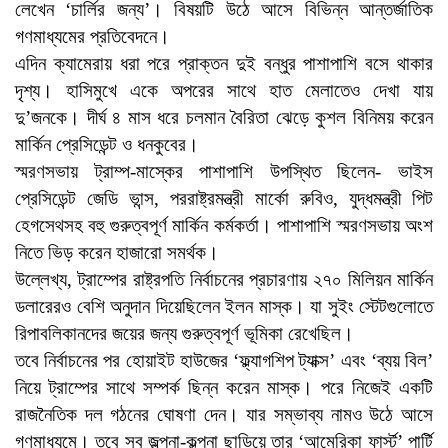
লেখেন ‘চার্লির জন্য’। বিষয়টি উঠে আসে বিভিন্ন আন্তর্জাতিক
গণমাধ্যমের প্রতিবেদনে।
এদিন ক্যামেরায় ধরা পরে প্রাক্তন দুই বন্ধুর পাশাপাশি বসে থাকার
দৃশ্য। হাসিমুখে একে অপরের সাথে হাত মেলাতেও দেখা যায়
দু’জনকে। দীর্ঘ ৪ মাস ধরে চলমান বৈরিতা ঝেড়ে কুশল বিনিময় করেন
মার্কিন প্রেসিডেন্ট ও ধনকুবের।
স্মরণসভায় ট্রাম্প-মাস্কের পাশাপাশি উপস্থিত ছিলেন- ভাইস
প্রেসিডেন্ট জেডি ভান্স, পররাষ্ট্রমন্ত্রী মার্কো রুবিও, যুদ্ধমন্ত্রী পিট
হেগসেথসহ বহু গুরুত্বপূর্ণ মার্কিন কর্মকর্তা। পাশাপাশি স্মরণসভায় অংশ
নিতে ভিড় করেন হাজারো সমর্থক।
উল্লেখ্য, ট্রাম্পের রাষ্ট্রপতি নির্বাচনের প্রচারণায় ২৭০ মিলিয়ন মার্কিন
ডলারেরও বেশি অনুদান দিয়েছিলেন ইলন মাস্ক। যা সুইং স্টেটগুলোতে
রিপাবলিকানদের জয়ের জন্য গুরুত্বপূর্ণ ভূমিকা রেখেছিল।
তবে নির্বাচনের পর হোয়াইট হাউজের ‘ফ্ল্যাগশিপ ট্যাক্স’ এবং ‘ব্যয় বিল’
নিয়ে ট্রাম্পের সাথে সম্পর্ক ছিন্ন করেন মাস্ক। পরে নিজেই একটি
রাজনৈতিক দল গঠনের ঘোষণা দেন। যার সম্ভাব্য নামও উঠে আসে
গণমাধ্যমে। তবে সব জল্পনা-কল্পনা ছাড়িয়ে তার ‘আমেরিকা ফার্স্ট’ পার্টি