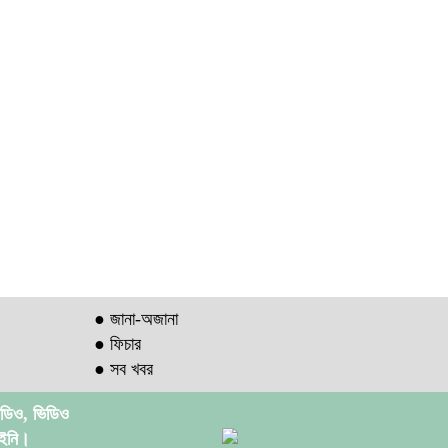
● জানা-অজানা
● ফিচার
● সব খবর
অডিও, ভিডিও
আইনি।