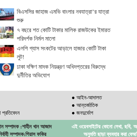
বিএসসির জাহাজ এমভি বাংলার নবযাত্রা’র যাত্রা
শুরু
৭ বছরে শত কোটি টাকার মালিক রাজউকের ইমারত
পরিদর্শক নির্মল মালো
এলপি গ্যাস সংকটের আড়ালে হাজার কোটি টাকা
লুট!
ঢাকা দক্ষিণ মাদক নিয়ন্ত্রণ অধিদপ্তরের বিরুদ্ধে
দুর্নীতির অভিযোগ
● আইন-আদালত
● আন্তর্জাতিক
ী প্রতিবেদন
● জনদুর্ভোগ
ধান সম্পাদক :শাহীন খান আজাদ
এই ওয়েবসাইটের কোনো লেখা, ছবি, 
নির্বাহী সম্পাদক:গিয়াস ফকির
অনুমতি ছাড়া ব্যবহার করা বে