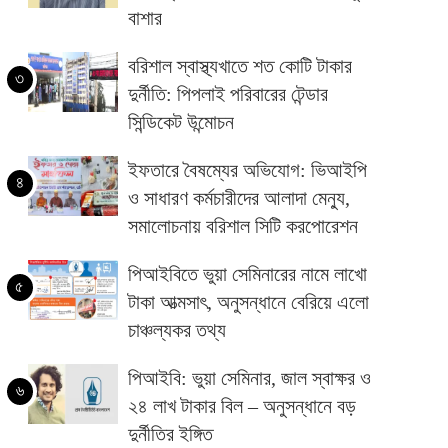
বাশার
বরিশাল স্বাস্থ্যখাতে শত কোটি টাকার
৩
দুর্নীতি: পিপলাই পরিবারের টেন্ডার
সিন্ডিকেট উন্মোচন
ইফতারে বৈষম্যের অভিযোগ: ভিআইপি
৪
ও সাধারণ কর্মচারীদের আলাদা মেন্যু,
সমালোচনায় বরিশাল সিটি করপোরেশন
পিআইবিতে ভুয়া সেমিনারের নামে লাখো
৫
টাকা আত্মসাৎ, অনুসন্ধানে বেরিয়ে এলো
চাঞ্চল্যকর তথ্য
পিআইবি: ভুয়া সেমিনার, জাল স্বাক্ষর ও
৬
২৪ লাখ টাকার বিল – অনুসন্ধানে বড়
দুর্নীতির ইঙ্গিত