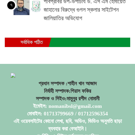
পবিপ্রবির উপ-উপাচার্য ড. এস এম হেমায়েত
৭
জাহানের বিরুদ্ধে গুগল স্কলার সাইটেশন
জালিয়াতির অভিযোগ
সর্বাধিক পঠিত
প্রধান সম্পাদক :শাহীন খান আজাদ
নির্বাহী সম্পাদক:গিয়াস ফকির
সম্পাদক ও সিইও:মামুনুর রশীদ নোমানী
ইমেইল: nomanibsl@gmail.com
মোবাইল: 01713799669 / 01712596354
এই ওয়েবসাইটের কোনো লেখা, ছবি, অডিও, ভিডিও অনুমতি ছাড়া
ব্যবহার করা বেআইনি।