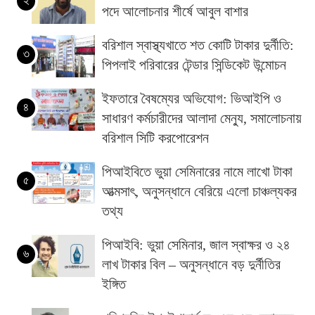
২
পদে আলোচনার শীর্ষে আবুল বাশার
বরিশাল স্বাস্থ্যখাতে শত কোটি টাকার দুর্নীতি:
৩
পিপলাই পরিবারের টেন্ডার সিন্ডিকেট উন্মোচন
ইফতারে বৈষম্যের অভিযোগ: ভিআইপি ও
৪
সাধারণ কর্মচারীদের আলাদা মেন্যু, সমালোচনায়
বরিশাল সিটি করপোরেশন
পিআইবিতে ভুয়া সেমিনারের নামে লাখো টাকা
৫
আত্মসাৎ, অনুসন্ধানে বেরিয়ে এলো চাঞ্চল্যকর
তথ্য
পিআইবি: ভুয়া সেমিনার, জাল স্বাক্ষর ও ২৪
৬
লাখ টাকার বিল – অনুসন্ধানে বড় দুর্নীতির
ইঙ্গিত