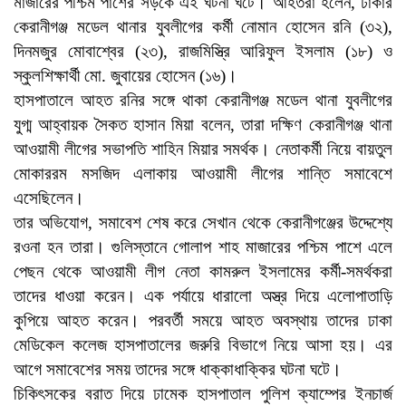
মাজারের পশ্চিম পাশের সড়কে এই ঘটনা ঘটে। আহতরা হলেন, ঢাকার
কেরানীগঞ্জ মডেল থানার যুবলীগের কর্মী নোমান হোসেন রনি (৩২),
দিনমজুর মোবাশ্বের (২৩), রাজমিস্ত্রি আরিফুল ইসলাম (১৮) ও
স্কুলশিক্ষার্থী মো. জুবায়ের হোসেন (১৬)।
হাসপাতালে আহত রনির সঙ্গে থাকা কেরানীগঞ্জ মডেল থানা যুবলীগের
যুগ্ম আহ্বায়ক সৈকত হাসান মিয়া বলেন, তারা দক্ষিণ কেরানীগঞ্জ থানা
আওয়ামী লীগের সভাপতি শাহিন মিয়ার সমর্থক। নেতাকর্মী নিয়ে বায়তুল
মোকাররম মসজিদ এলাকায় আওয়ামী লীগের শান্তি সমাবেশে
এসেছিলেন।
তার অভিযোগ, সমাবেশ শেষ করে সেখান থেকে কেরানীগঞ্জের উদ্দেশ্যে
রওনা হন তারা। গুলিস্তানে গোলাপ শাহ মাজারের পশ্চিম পাশে এলে
পেছন থেকে আওয়ামী লীগ নেতা কামরুল ইসলামের কর্মী-সমর্থকরা
তাদের ধাওয়া করেন। এক পর্যায়ে ধারালো অস্ত্র দিয়ে এলোপাতাড়ি
কুপিয়ে আহত করেন। পরবর্তী সময়ে আহত অবস্থায় তাদের ঢাকা
মেডিকেল কলেজ হাসপাতালের জরুরি বিভাগে নিয়ে আসা হয়। এর
আগে সমাবেশের সময় তাদের সঙ্গে ধাক্কাধাক্কির ঘটনা ঘটে।
চিকিৎসকের বরাত দিয়ে ঢামেক হাসপাতাল পুলিশ ক্যাম্পের ইনচার্জ