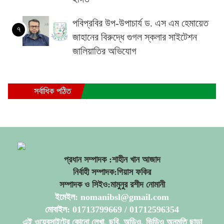
পবিপ্রবির উপ-উপাচার্য ড. এস এম হেমায়েত
৭
জাহানের বিরুদ্ধে গুগল স্কলার সাইটেশন
জালিয়াতির অভিযোগ
সর্বাধিক পঠিত
প্রধান সম্পাদক :শাহীন খান আজাদ
নির্বাহী সম্পাদক:গিয়াস ফকির
সম্পাদক ও সিইও:মামুনুর রশীদ নোমানী
ইমেইল: nomanibsl@gmail.com
মোবাইল: 01713799669 / 01712596354
এই ওয়েবসাইটের কোনো লেখা, ছবি, অডিও, ভিডিও অনুমতি ছাড়া