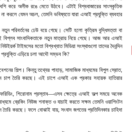
বেশি করে অলীক রঙে মেতে উঠবে। এটাই বিশ্ববাজারের সাংস্কৃতিক
র না করলে যেমন অচল, তেমনি ভবিষ্যতে যারা এআই প্রযুক্তি ব্যবহার
 নতুন পরিবর্তনের ঢেউ বয়ে গেছে। সেটি হলো কৃত্রিম বুদ্ধিমত্তা বা
র এই বিপ্লব সাংবাদিকতাকে নতুন মাত্রায় নিয়ে গেছে। আজ আর এআই
স, নিউইয়র্ক টাইমসের মতো বিশ্বখ্যাত মিডিয়া সংস্থাগুলো তাদের দৈনন্দিন
প্রযুক্তি এড়িয়ে চলা আদৌ সম্ভব কি?
েশনের শিল্প। কিন্তু তথ্যের পাহাড়, সামাজিক মাধ্যমের বিপুল স্রোত,
অসীম চাপ তৈরি করছে। এই চাপে এআই এক প্রকার সহায়ক হাতিয়ার
প্রুফরিডিং, শিরোনাম প্রস্তাব—এসব ক্ষেত্রে এআই অল্প সময়ে অনেক
াধ্যমে ব্রেকিং নিউজ শনাক্ত ও যাচাই করতে সক্ষম তেমনি ওয়াশিংটন
বাদ তৈরি করছে। ফলে বোঝাই যায়, সংবাদ জগতের প্রতিদিনকার চাহিদা