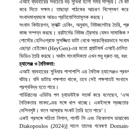
এআই ব্যবহারের সবচেয়ে বড় সুবিধা হলো সময় সাশ্রয়। যে কা
করে দিতে সক্ষম। তাছাড়া পাঠকের আচরণ বিশ্লেষণ করে 
সংবাদমাধ্যমকে আরও প্রতিযোগিতামূলক করছে।
সংবাদ কিউরেশন, ফ্যাক্ট চেকিং, অনুবাদ, নিউজলেটার তৈরি, 
কাজ সম্পন্ন করছে। রয়টার্সের নিউজ ট্রেসার যেমন সামাজিক ম
পোস্টের হেলিওগ্রাফ সুসজ্জিত ডাটা থেকে স্বয়ংক্রিয়ভাবে সংব
এছাড়া হেইজেন (HeyGen)-এর মতো প্ল্যাটফর্ম এআই-চালিত 
ভিডিও তৈরি করছে। অর্থাৎ সাংবাদিকতা এখন শুধু দ্রুত নয়, ব
চ্যালেঞ্জ ও নৈতিকতা:
এআই ব্যবহারের সুবিধার পাশাপাশি এর নৈতিক চ্যালেঞ্জও প্রবল
ঘটায়। যদি ডাটায় পক্ষপাত থাকে, তবে সেই পক্ষপাতই সংবাদে
প্রশ্নবিদ্ধ হতে পারে।
গার্ডিয়ানের এডিটর পল চ্যাডউইক সতর্ক করে বলেছেন, ‘
নৈতিকতার মানদণ্ডের সঙ্গে খাপ খাচ্ছে। একইসঙ্গে স্বচ্ছত
মেশিনসৃষ্ট। ফলে আস্থার সংকট তৈরি হতে পারে’।
একই প্রসঙ্গে সচিতা নিশাল, শার্লট লি এবং নিকোলাস ডা
Diakopoulos (2024)] সালে তাদের গবেষণা Domain-