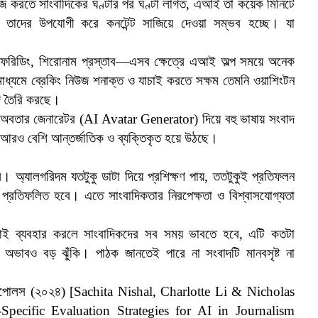
জ করতে সাংবাদিকের ঘণ্টার পর ঘণ্টা লাগত, এআই তা কয়েক মিনিটে
তাদের উপযোগী করে কনটেন্ট সাজিয়ে দেওয়া সম্ভব হচ্ছে। যা
প্রুফরিডিং, শিরোনাম প্রস্তাব—এসব ক্ষেত্রে এআই অল্প সময়ে অনেক
াধ্যমে ব্রেকিং নিউজ শনাক্ত ও যাচাই করতে সক্ষম তেমনি ওয়াশিংটন
াদ তৈরি করছে।
অবতার জেনারেটর (AI Avatar Generator) দিয়ে বহু ভাষায় সংবাদ
রং আরও বেশি আন্তর্জাতিক ও ব্যক্তিকৃত হয়ে উঠছে।
। অ্যালগরিদম যতটুকু ডাটা দিয়ে প্রশিক্ষণ পায়, ততটুকুই প্রতিফলন
 প্রতিফলিত হবে। এতে সাংবাদিকতার নিরপেক্ষতা ও বিশ্বাসযোগ্যতা
এআই ব্যবহার করলে সাংবাদিকদের সব সময় ভাবতে হবে, এটি কতটা
ার অভাবও বড় ঝুঁকি। পাঠক জানতেই পারে না সংবাদটি মানবসৃষ্ট না
য়াকোপোলস (২০২৪) [Sachita Nishal, Charlotte Li & Nicholas
Specific Evaluation Strategies for AI in Journalism