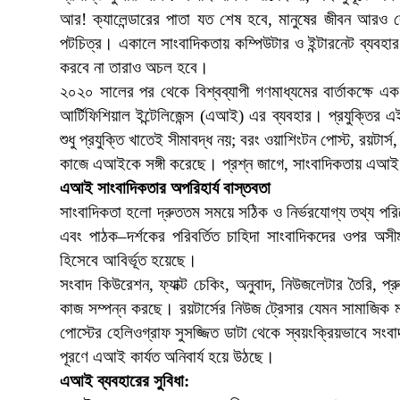
আর! ক্যালেন্ডারের পাতা যত শেষ হবে, মানুষের জীবন আরও 
পটচিত্র। একালে সাংবাদিকতায় কম্পিউটার ও ইন্টারনেট ব্যবহা
করবে না তারাও অচল হবে।
২০২০ সালের পর থেকে বিশ্বব্যাপী গণমাধ্যমের বার্তাকক্ষে এক
আর্টিফিশিয়াল ইন্টেলিজেন্স (এআই) এর ব্যবহার। প্রযুক্তি
শুধু প্রযুক্তি খাতেই সীমাবদ্ধ নয়; বরং ওয়াশিংটন পোস্ট, রয়টার্
কাজে এআইকে সঙ্গী করেছে। প্রশ্ন জাগে, সাংবাদিকতায় এআই 
এআই সাংবাদিকতার অপরিহার্য বাস্তবতা
সাংবাদিকতা হলো দ্রুততম সময়ে সঠিক ও নির্ভরযোগ্য তথ্য পরিব
এবং পাঠক–দর্শকের পরিবর্তিত চাহিদা সাংবাদিকদের ওপর 
হিসেবে আবির্ভূত হয়েছে।
সংবাদ কিউরেশন, ফ্যাক্ট চেকিং, অনুবাদ, নিউজলেটার তৈরি, 
কাজ সম্পন্ন করছে। রয়টার্সের নিউজ ট্রেসার যেমন সামাজিক ম
পোস্টের হেলিওগ্রাফ সুসজ্জিত ডাটা থেকে স্বয়ংক্রিয়ভাবে সং
পূরণে এআই কার্যত অনিবার্য হয়ে উঠছে।
এআই ব্যবহারের সুবিধা: