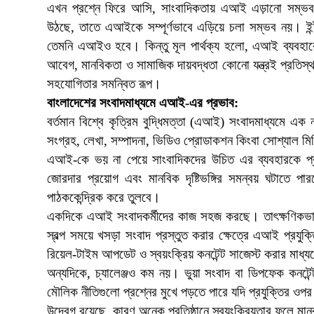
এখন প্রশ্নে ফিরে আসি, সাংবাদিকতায় এআই এড়ানো সম্ভব ক
উঠছে, তাতে এআইকে সম্পূর্ণভাবে এড়িয়ে চলা সম্ভব নয়। ইন্
তেমনি এআইও হবে। কিন্তু মূল পার্থক্য হলো, এআই ব্যবহারে ন
আবেগ, মানবিকতা ও সামাজিক দায়বদ্ধতা কোনো যন্ত্রই প্রতি
সহযোগিতার সমন্বিত রূপ।
বাংলাদেশের সংবাদমাধ্যমে এআই-এর প্রভাব:
বর্তমান বিশ্বে কৃত্রিম বুদ্ধিমত্তা (এআই) সংবাদমাধ্যমে এ
সংগ্রহ, লেখা, সম্পাদনা, ভিডিও প্রোডাকশন কিংবা সোশ্যাল মি
এআই-কে ভয় না পেয়ে সাংবাদিকদের উচিত এর ব্যবহারকে প্রজ্ঞ
জোরদার প্রয়োগ এবং মানবিক দৃষ্টিভঙ্গির সমন্বয় ঘটাতে
পাঠককেন্দ্রিক করে তুলবে।
একদিকে এআই সংবাদকর্মীদের কাজ সহজ করছে। তাৎক্ষণিকভাবে ত
স্বল্প সময়ে খসড়া সংবাদ প্রস্তুত করার ক্ষেত্রে এআই প্রযুক
রিয়েল-টাইম আপডেট ও স্বয়ংক্রিয় কনটেন্ট সাজেস্ট করার ম
অন্যদিকে, চ্যালেঞ্জও কম নয়। ভুয়া সংবাদ বা ডিপফেক কনটেন্
মৌলিক নীতিগুলো প্রশ্নের মুখে পড়তে পারে যদি প্রযুক্তির ওপ
উদ্বেগ রয়েছে, কারণ অনেক প্রতিষ্ঠানে স্বয়ংক্রিয়তার ফলে মা