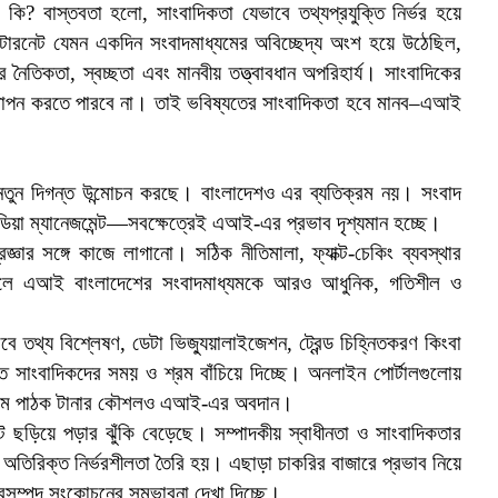
ি? বাস্তবতা হলো, সাংবাদিকতা যেভাবে তথ্যপ্রযুক্তি নির্ভর হয়ে
টারনেট যেমন একদিন সংবাদমাধ্যমের অবিচ্ছেদ্য অংশ হয়ে উঠেছিল,
ৈতিকতা, স্বচ্ছতা এবং মানবীয় তত্ত্বাবধান অপরিহার্য। সাংবাদিকের
স্থাপন করতে পারবে না। তাই ভবিষ্যতের সাংবাদিকতা হবে মানব–এআই
ক নতুন দিগন্ত উন্মোচন করছে। বাংলাদেশও এর ব্যতিক্রম নয়। সংবাদ
ডিয়া ম্যানেজমেন্ট—সবক্ষেত্রেই এআই-এর প্রভাব দৃশ্যমান হচ্ছে।
ার সঙ্গে কাজে লাগানো। সঠিক নীতিমালা, ফ্যাক্ট-চেকিং ব্যবস্থার
 পারলে এআই বাংলাদেশের সংবাদমাধ্যমকে আরও আধুনিক, গতিশীল ও
থ্য বিশ্লেষণ, ডেটা ভিজ্যুয়ালাইজেশন, ট্রেন্ড চিহ্নিতকরণ কিংবা
্তি সাংবাদিকদের সময় ও শ্রম বাঁচিয়ে দিচ্ছে। অনলাইন পোর্টালগুলোয়
াধ্যমে পাঠক টানার কৌশলও এআই-এর অবদান।
ট ছড়িয়ে পড়ার ঝুঁকি বেড়েছে। সম্পাদকীয় স্বাধীনতা ও সাংবাদিকতার
র অতিরিক্ত নির্ভরশীলতা তৈরি হয়। এছাড়া চাকরির বাজারে প্রভাব নিয়ে
নবসম্পদ সংকোচনের সম্ভাবনা দেখা দিচ্ছে।