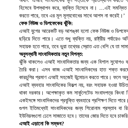
অর্থাৎ ‘এআই সাংবাদিকের মূল সত্তাকে প্রতিস্থাপন করতে পা
হিসেবে উপস্থাপন করে, ব্যক্তি হিসেবে না। …এই সমন্বিত মডে
করতে পারে, তবে এর মূল মূল্যবোধের সাথে আপস না করেই।’
ফেক নিউজ ও ডিপফেকের ঝুঁকি:
এআই যুগের আরেকটি বড় আশঙ্কা হলো ফেক নিউজ ও ডিপফেক। এআ
ছড়িয়ে দিতে পারে। এতে শুধু ব্যক্তি নয়, রাষ্ট্রীয় পর্যায়েও অস
সহায়ক হতে পারে, তবে ভুয়া তথ্যের স্রোত এত বেশি যে তা সা
অনুসন্ধানী সাংবাদিকতায় নতুন দিগন্ত:
ঝুঁকি থাকলেও এআই সাংবাদিকতার জন্য এক বিশাল সুযোগও বটে।
তৈরি করা। এসব কাজ এআই সাংবাদিকদের হাত শক্ত করছে। স
কারচুপির প্রমাণ এআই সহজেই উন্মোচন করতে পারে। ফলে অনু
এআই ব্যবহার সাংবাদিকের বিকল্প নয়, বরং সহায়ক হওয়া উচিত।
থাকা দরকার। অপেক্ষাকৃত কম সার্কুলেটেড সংবাদপত্র কিংবা ফ
একইসঙ্গে সাংবাদিকদের প্রযুক্তি ব্যবহারে প্রশিক্ষণ দিতে পারে
গুগল ইতিমধ্যেই সাংবাদিকদের জন্য শিরোনাম প্রস্তাব বা 
ইউনিয়নগুলো ঢেলে সাজাতে হবে। তাদের জোর দিতে হবে চাকরি রক
এআই এড়ানো কি সম্ভব?