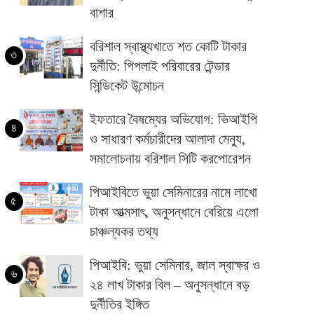
বাশার
বরিশাল স্বাস্থ্যখাতে শত কোটি টাকার
৩
দুর্নীতি: পিপলাই পরিবারের টেন্ডার
সিন্ডিকেট উন্মোচন
ইফতারে বৈষম্যের অভিযোগ: ভিআইপি
৪
ও সাধারণ কর্মচারীদের আলাদা মেন্যু,
সমালোচনায় বরিশাল সিটি করপোরেশন
পিআইবিতে ভুয়া সেমিনারের নামে লাখো
৫
টাকা আত্মসাৎ, অনুসন্ধানে বেরিয়ে এলো
চাঞ্চল্যকর তথ্য
পিআইবি: ভুয়া সেমিনার, জাল স্বাক্ষর ও
৬
২৪ লাখ টাকার বিল – অনুসন্ধানে বড়
দুর্নীতির ইঙ্গিত