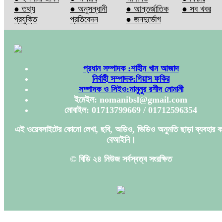
● তথ্য
● অনুসন্ধানী
● আন্তর্জাতিক
● সব খবর
প্রযুক্তি
প্রতিবেদন
● জনদুর্ভোগ
প্রধান সম্পাদক :শাহীন খান আজাদ
নির্বাহী সম্পাদক:গিয়াস ফকির
সম্পাদক ও সিইও:মামুনুর রশীদ নোমানী
ইমেইল: nomanibsl@gmail.com
মোবাইল: 01713799669 / 01712596354
এই ওয়েবসাইটের কোনো লেখা, ছবি, অডিও, ভিডিও অনুমতি ছাড়া ব্যবহার ক
বেআইনি।
© বিডি ২৪ নিউজ সর্বস্বত্ব সংরক্ষিত