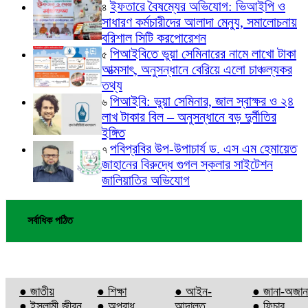
ইফতারে বৈষম্যের অভিযোগ: ভিআইপি ও
৪
সাধারণ কর্মচারীদের আলাদা মেন্যু, সমালোচনায়
বরিশাল সিটি করপোরেশন
পিআইবিতে ভুয়া সেমিনারের নামে লাখো টাকা
৫
আত্মসাৎ, অনুসন্ধানে বেরিয়ে এলো চাঞ্চল্যকর
তথ্য
পিআইবি: ভুয়া সেমিনার, জাল স্বাক্ষর ও ২৪
৬
লাখ টাকার বিল – অনুসন্ধানে বড় দুর্নীতির
ইঙ্গিত
পবিপ্রবির উপ-উপাচার্য ড. এস এম হেমায়েত
৭
জাহানের বিরুদ্ধে গুগল স্কলার সাইটেশন
জালিয়াতির অভিযোগ
সর্বাধিক পঠিত
● জাতীয়
● শিক্ষা
● আইন-
● জানা-অজান
● ইসলামী জীবন
● অপরাধ
আদালত
● ফিচার