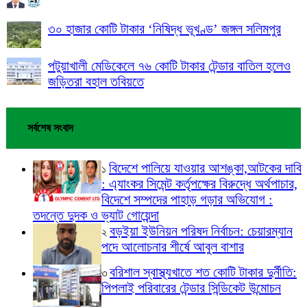
৩০ হাজার কোটি টাকার ‘নিষিদ্ধ ভূখণ্ড’ জঙ্গল সলিমপুর
পটুয়াখালী মেডিকেলে ৭৬ কোটি টাকার টেন্ডার বাতিল হলেও
জড়িতরা বহাল তবিয়তে
সর্বশেষ সংবাদ
বিদেশে পালিয়ে যাওয়ার আশঙ্কা,আটকের দাবি
১
: এ্যাংকর সিমেন্ট কর্তৃপক্ষের বিরুদ্ধে অর্থপাচার,
বিদেশে সম্পদের পাহাড় গড়ার অভিযোগ :
তদন্তে দুদক ও ভ্যাট গোয়েন্দা
বড়ইয়া ইউনিয়ন পরিষদ নির্বাচন: চেয়ারম্যান
২
পদে আলোচনার শীর্ষে আবুল বাশার
বরিশাল স্বাস্থ্যখাতে শত কোটি টাকার দুর্নীতি:
৩
পিপলাই পরিবারের টেন্ডার সিন্ডিকেট উন্মোচন