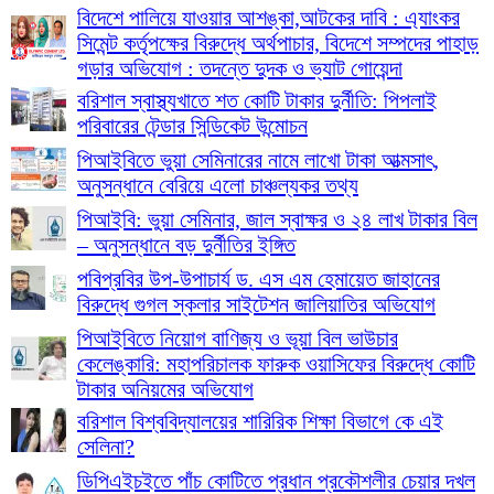
বিদেশে পালিয়ে যাওয়ার আশঙ্কা,আটকের দাবি : এ্যাংকর
সিমেন্ট কর্তৃপক্ষের বিরুদ্ধে অর্থপাচার, বিদেশে সম্পদের পাহাড়
গড়ার অভিযোগ : তদন্তে দুদক ও ভ্যাট গোয়েন্দা
বরিশাল স্বাস্থ্যখাতে শত কোটি টাকার দুর্নীতি: পিপলাই
পরিবারের টেন্ডার সিন্ডিকেট উন্মোচন
পিআইবিতে ভুয়া সেমিনারের নামে লাখো টাকা আত্মসাৎ,
অনুসন্ধানে বেরিয়ে এলো চাঞ্চল্যকর তথ্য
পিআইবি: ভুয়া সেমিনার, জাল স্বাক্ষর ও ২৪ লাখ টাকার বিল
– অনুসন্ধানে বড় দুর্নীতির ইঙ্গিত
পবিপ্রবির উপ-উপাচার্য ড. এস এম হেমায়েত জাহানের
বিরুদ্ধে গুগল স্কলার সাইটেশন জালিয়াতির অভিযোগ
পিআইবিতে নিয়োগ বাণিজ্য ও ভূয়া বিল ভাউচার
কেলেঙ্কারি: মহাপরিচালক ফারুক ওয়াসিফের বিরুদ্ধে কোটি
টাকার অনিয়মের অভিযোগ
বরিশাল বিশ্ববিদ্যালয়ের শারিরিক শিক্ষা বিভাগে কে এই
সেলিনা?
ডিপিএইচইতে পাঁচ কোটিতে প্রধান প্রকৌশলীর চেয়ার দখল