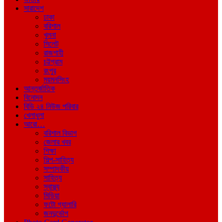
সারাদেশ
ঢাকা
বরিশাল
খুলনা
সিলেট
রাজশাহী
চট্টগ্রাম
রংপুর
ময়মনসিংহ
আন্তর্জাতিক
বিনোদন
বিডি ২৪ নিউজ পরিবার
খেলাধুলা
আরো…
বরিশাল বিভাগ
জেলার খবর
শিক্ষা
শিল্প-সাহিত্য
সম্পাদকীয়
সাহিত্য
স্বাস্থ্য
মিডিয়া
ফটো গ্যালারি
জনদুর্ভোগ