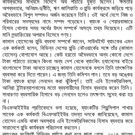
কার্যক্রমের মাধ্যমে বিদেশে অর্থ পাচারে যুক্ত ছিলেন। ক্ষমতার
অপব্যবহার, অনিয়ম-দুর্নীতি, ঋণ জালিয়াতি ও হুন্ডি কার্যক্রমে জড়িয়ে পড়ে
অবৈধভাবে বিপুল সম্পদও অর্জন করেছেন তিনি। ওই অর্থে দেশে নিজ ও
পরিবারের সদস্যদের নামে সম্পদ গড়েছেন। ব্যাংক ও শেয়ারবাজারে
হিসাব খোলার সময় অর্থের উৎস সম্পর্কে অসত্য তথ্য দিয়েছেন। এটি
মানি লন্ডারিংয়ের অপরাধ হিসেবে গণ্য।
কামাল হোসেনের হুন্ডি ব্যবসা সম্পর্কে জানেন, সাউথইস্ট ব্যাংকের এমন
এক কর্মকর্তা বলেন, বিভিন্ন দেশের হুন্ডি নেটওয়ার্কের সঙ্গে তাঁর (কামাল
হোসেন) যোগাযোগ আছে। কেউ হয়তো অবৈধভাবে অন্য কোনো দেশে
টাকা পাঠাতে চাচ্ছেন কিংবা অন্য দেশ থেকে ব্যাংকিং চ্যানেলের বাইরে
বাংলাদেশে টাকা আনতে চাচ্ছেনু কামাল হোসেনকে বললে তিনি তাৎক্ষণিক
ব্যবস্থা করে দিতে পারেন। এ জন্য তিনি কমিশন পান। তবে বড় অঙ্কের
টাকা ব্যাংক ছাড়া লেনদেন করা ঝুঁকিপূর্ণ। তাই এবি ইলেকট্রনিকস,
আনিরা ইন্টারন্যাশনালের মতো ব্যবসায়ীদের হিসাব ব্যবহার করেন তিনি।
সাধারণত ব্যবসায়িক হিসাবে বড় লেনদেন হলেও তৎক্ষণাৎ সন্দেহ করা হয়
না।
বিএফআইইউর প্রতিবেদনে বলা হয়েছে, ব্যাংকটির প্রিন্সিপাল শাখার
সাবেক এক কর্মকর্তা বিএফআইইউর তদন্ত দলকে জানিয়েছেন, কামাল
হোসেন এমডি থাকা অবস্থায় এবি ইলেকট্রনিকসের হিসাব ব্যবহার করে
সারাদেশে হুন্ডি কার্যক্রম পরিচালনা করতেন।
ব্যাংকের সংশ্লিষ্ট বিভিন্ন পর্যায়ে কথা বলে জানা গেছে, ২০১৭ সালের