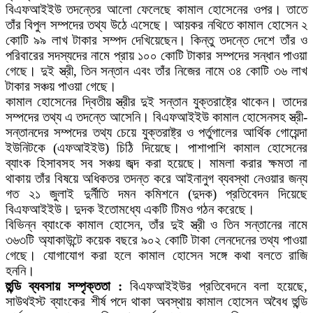
বিএফআইইউ তদন্তের আলো ফেলেছে কামাল হোসেনের ওপর। তাতে
তাঁর বিপুল সম্পদের তথ্য উঠে এসেছে। আয়কর নথিতে কামাল হোসেন ২
কোটি ৯৯ লাখ টাকার সম্পদ দেখিয়েছেন। কিন্তু তদন্তে দেশে তাঁর ও
পরিবারের সদস্যদের নামে প্রায় ১০০ কোটি টাকার সম্পদের সন্ধান পাওয়া
গেছে। দুই স্ত্রী, তিন সন্তান এবং তাঁর নিজের নামে ৩৪ কোটি ৩৬ লাখ
টাকার সঞ্চয় পাওয়া গেছে।
কামাল হোসেনের দ্বিতীয় স্ত্রীর দুই সন্তান যুক্তরাষ্ট্রে থাকেন। তাদের
সম্পদের তথ্য এ তদন্তে আসেনি। বিএফআইইউ কামাল হোসেনসহ স্ত্রী-
সন্তানদের সম্পদের তথ্য চেয়ে যুক্তরাষ্ট্র ও পর্তুগালের আর্থিক গোয়েন্দা
ইউনিটকে (এফআইইউ) চিঠি দিয়েছে। পাশাপাশি কামাল হোসেনের
ব্যাংক হিসাবসহ সব সঞ্চয় জব্দ করা হয়েছে। মামলা করার ক্ষমতা না
থাকায় তাঁর বিষয়ে অধিকতর তদন্ত করে আইনানুগ ব্যবস্থা নেওয়ার জন্য
গত ২১ জুলাই দুর্নীতি দমন কমিশনে (দুদক) প্রতিবেদন দিয়েছে
বিএফআইইউ। দুদক ইতোমধ্যে একটি টিমও গঠন করেছে।
বিভিন্ন ব্যাংকে কামাল হোসেন, তাঁর দুই স্ত্রী ও তিন সন্তানের নামে
৩৬৩টি অ্যাকাউন্টে কয়েক বছরে ৯০২ কোটি টাকা লেনদেনের তথ্য পাওয়া
গেছে। যোগাযোগ করা হলে কামাল হোসেন সঙ্গে কথা বলতে রাজি
হননি।
হুন্ডি ব্যবসায় সম্পৃক্ততা :
বিএফআইইউর প্রতিবেদনে বলা হয়েছে,
সাউথইস্ট ব্যাংকের শীর্ষ পদে থাকা অবস্থায় কামাল হোসেন অবৈধ হুন্ডি