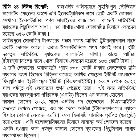
বিডি ২৪ নিউজ রিপোর্ট:
রাজধানীর গুলিস্তানে সুইমিংপুল স্টেডিয়াম
মার্কেটের পেছনের অংশে এবি ইলেকট্রনিকস নামে ছোট্ট একটি দোকান।
সেখানে ইলেকট্রনিক পণ্য সারাইয়ের কাজ হয়। কাছেই সাউথইস্ট
ব্যাংকের প্রিন্সিপাল শাখা। এই শাখায় খোলা দোকানটির হিসাবে লেনদেন
হয়েছে ৬৫৬ কোটি টাকা।
হাতিরপুলে মোতালিব টাওয়ারের পঞ্চম তলায় আনিরা ইন্টারন্যাশনাল নামে
একটি দোকান আছে। এরাও ইলেকট্রনিকস পণ্য সারাই করে। হাঁটা
দূরত্বে সাউথইস্ট ব্যাংকের বাংলামটর শাখা। তাতে আনিরা
ইন্টারন্যাশনালের নামে খোলা হিসাবে লেনদেন হয়েছে ১৩৩ কোটি টাকা।
এ দুটি দোকানের অ্যাকাউন্টে প্রায় ৮০০ কোটি টাকার লেনদেনকে হুন্ডি
ব্যবসার অংশ হিসেবে চিহ্নিত করেছে আর্থিক গোয়েন্দা ইউনিট বাংলাদেশ
ফিন্যান্সিয়াল ইন্টেলিজেন্স ইউনিট (বিএফআইইউ)। ২০১৭ থেকে ২০২২
সাল পর্যন্ত এই লেনদেনের তথ্য পেয়েছে তারা। ওই সময় সাউথইস্ট
ব্যাংকের ব্যবস্থাপনা পরিচালক (এমডি) ছিলেন এম কামাল হোসেন।
কামাল হোসেন ২০২২ সালে এমডির পদ ছেড়েছেন। বিএফআইইউ
তদন্তে দেখতে পেয়েছে, এর পর থেকে আনিরা ইন্টারন্যাশনালের ব্যাংক
হিসাবে কোনো লেনদেন হয়নি। ফলে হিসাবটি সাময়িক স্থগিত (ডরমেন্ট)
হয়ে গেছে। এবি ইলেকট্রনিকসের হিসাবে সামান্য অর্থ লেনদেন হয়েছে।
এমডি হওয়ার আগ পর্যন্ত কামাল হোসেন ব্যাংকের প্রিন্সিপাল শাখার
ব্যবস্থাপক ছিলেন।