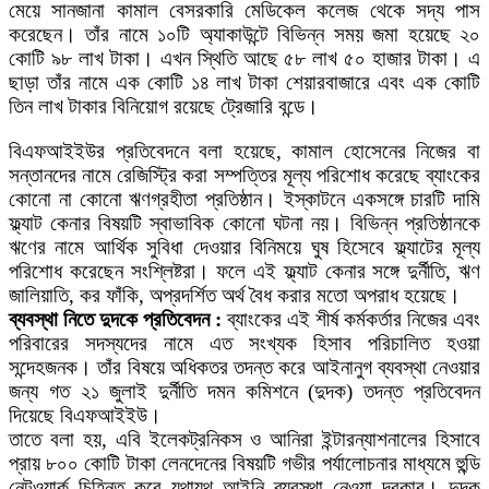
মেয়ে সানজানা কামাল বেসরকারি মেডিকেল কলেজ থেকে সদ্য পাস
করেছেন। তাঁর নামে ১০টি অ্যাকাউন্টে বিভিন্ন সময় জমা হয়েছে ২০
কোটি ৯৮ লাখ টাকা। এখন স্থিতি আছে ৫৮ লাখ ৫০ হাজার টাকা। এ
ছাড়া তাঁর নামে এক কোটি ১৪ লাখ টাকা শেয়ারবাজারে এবং এক কোটি
তিন লাখ টাকার বিনিয়োগ রয়েছে ট্রেজারি বন্ডে।
বিএফআইইউর প্রতিবেদনে বলা হয়েছে, কামাল হোসেনের নিজের বা
সন্তানদের নামে রেজিস্ট্রি করা সম্পত্তির মূল্য পরিশোধ করেছে ব্যাংকের
কোনো না কোনো ঋণগ্রহীতা প্রতিষ্ঠান। ইস্কাটনে একসঙ্গে চারটি দামি
ফ্ল্যাট কেনার বিষয়টি স্বাভাবিক কোনো ঘটনা নয়। বিভিন্ন প্রতিষ্ঠানকে
ঋণের নামে আর্থিক সুবিধা দেওয়ার বিনিময়ে ঘুষ হিসেবে ফ্ল্যাটের মূল্য
পরিশোধ করেছেন সংশ্লিষ্টরা। ফলে এই ফ্ল্যাট কেনার সঙ্গে দুর্নীতি, ঋণ
জালিয়াতি, কর ফাঁকি, অপ্রদর্শিত অর্থ বৈধ করার মতো অপরাধ হয়েছে।
ব্যবস্থা নিতে দুদকে প্রতিবেদন :
ব্যাংকের এই শীর্ষ কর্মকর্তার নিজের এবং
পরিবারের সদস্যদের নামে এত সংখ্যক হিসাব পরিচালিত হওয়া
সন্দেহজনক। তাঁর বিষয়ে অধিকতর তদন্ত করে আইনানুগ ব্যবস্থা নেওয়ার
জন্য গত ২১ জুলাই দুর্নীতি দমন কমিশনে (দুদক) তদন্ত প্রতিবেদন
দিয়েছে বিএফআইইউ।
তাতে বলা হয়, এবি ইলেকট্রনিকস ও আনিরা ইন্টারন্যাশনালের হিসাবে
প্রায় ৮০০ কোটি টাকা লেনদেনের বিষয়টি গভীর পর্যালোচনার মাধ্যমে হুন্ডি
নেটওয়ার্ক চিহ্নিত করে যথাযথ আইনি ব্যবস্থা নেওয়া দরকার। দুদক