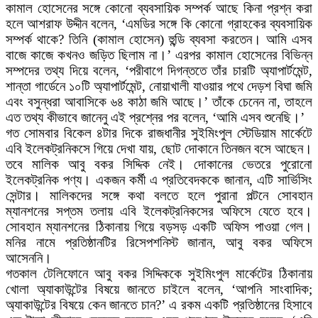
কামাল হোসেনের সঙ্গে কোনো ব্যবসায়িক সম্পর্ক আছে কিনা প্রশ্ন করা
হলে আশরাফ উদ্দীন বলেন, ‘এমডির সঙ্গে কি কোনো গ্রাহকের ব্যবসায়িক
সম্পর্ক থাকে? তিনি (কামাল হোসেন) হুন্ডি ব্যবসা করতেন। আমি এসব
বাজে কাজে কখনও জড়িত ছিলাম না।’ এরপর কামাল হোসেনের বিভিন্ন
সম্পদের তথ্য দিয়ে বলেন, ‘পরীবাগে দিগন্ততে তাঁর চারটি অ্যাপার্টমেন্ট,
শান্তা গার্ডেনে ১০টি অ্যাপার্টমেন্ট, নোয়াখালী যাওয়ার পথে দেড়শ বিঘা জমি
এবং বসুন্ধরা আবাসিকে ৬৪ কাঠা জমি আছে।’ তাঁকে চেনেন না, তাহলে
এত তথ্য কীভাবে জানেনু এই প্রশ্নের পর বলেন, ‘আমি এসব শুনেছি।’
গত সোমবার বিকেল ৪টার দিকে রাজধানীর সুইমিংপুল স্টেডিয়াম মার্কেটে
এবি ইলেকট্রনিকসে গিয়ে দেখা যায়, ছোট দোকানে তিনজন বসে আছেন।
তবে মালিক আবু বকর সিদ্দিক নেই। দোকানের ভেতরে পুরোনো
ইলেকট্রনিক পণ্য। একজন কর্মী এ প্রতিবেদককে জানান, এটি সার্ভিসিং
সেন্টার। মালিকদের সঙ্গে কথা বলতে হলে পুরানা পল্টনে সোবহান
ম্যানশনের সপ্তম তলায় এবি ইলেকট্রনিকসের অফিসে যেতে হবে।
সোবহান ম্যানশনের ঠিকানায় গিয়ে বড়সড় একটি অফিস পাওয়া গেল।
মনির নামে প্রতিষ্ঠানটির রিসেপশনিস্ট জানান, আবু বকর অফিসে
আসেননি।
গতকাল টেলিফোনে আবু বকর সিদ্দিককে সুইমিংপুল মার্কেটের ঠিকানায়
খোলা অ্যাকাউন্টের বিষয়ে জানতে চাইলে বলেন, ‘আপনি সাংবাদিক;
অ্যাকাউন্টের বিষয়ে কেন জানতে চান?’ এ রকম একটি প্রতিষ্ঠানের হিসাবে