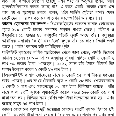
এত টাকা কীভাবে লেনদেন হয়েছেু এমন প্রশ্নের উত্তরে বলেন, ‘এবি
ইলেকট্রনিকসের ব্যবসা আছে না?’ এ রকম একটি দোকান থেকে এত
আয় হয় এ প্রশ্নের জবাবে বলেন, ‘এটা সার্ভিস সেন্টার’ বলেই ফোন
কেটে দেন। এর পর কয়েক দফা ফোন করলেও তিনি আর ধরেননি।
কামাল হোসেনের যত সম্পদ :
বিএফআইইউর তদন্তে কামাল হোসেনের
প্রায় ১০০ কোটি টাকার সম্পদের সন্ধান পাওয়া গেছে। পরীবাগ ও
ইস্কাটনে ১৫ হাজার ৯৮ বর্গফুটের পাঁচটি ফ্ল্যাট আছে তাঁর। বসুন্ধরা
আবাসিক এলাকার ‘আই’ এবং ‘জে’ ব্লকে তাঁর ১৯ কাঠার তিনটি প্লট
আছে। ‘আই’ ব্লকের দুটি বাণিজ্যিক প্লট।
সাউথইস্ট ব্যাংকের বার্ষিক প্রতিবেদন থেকে জানা গেছে, এমডি হিসেবে
কামাল হোসেন বেতন-ভাতা ও অন্যান্য সুবিধা মিলিয়ে মোট ৬ কোটি ২
লাখ ৬১ হাজার টাকা পেয়েছেন। ২০২২ সালে তাঁর ট্যাক্স রিটার্নে নিট
সম্পদ উল্লেখ করেন ২ কোটি ৯৯ লাখ টাকা।
বিএফআইইউ কামাল হোসেনের নামে ৮ কোটি ৫৫ লাখ টাকার সঞ্চয়ের
তথ্য পেয়েছে। এর মধ্যে ট্রেজারি বন্ডে ৫ কোটি ২৮ লাখ, শেয়ারবাজারে
২ কোটি ২ লাখ এবং সঞ্চয়পত্রে ৫০ লাখ টাকা বিনিয়োগ রয়েছে। তাঁর
নামে থাকা ৪৩টি ব্যাংক অ্যাকাউন্টে কয়েক বছরে ১২৬ কোটি ৩৬ লাখ
টাকা জমা হয়। বিভিন্ন সময় বেশির ভাগ টাকা উত্তোলন করা হয়। এখন
রয়েছে মাত্র ৭৫ লাখ টাকা।
কামাল হোসেনের প্রথম স্ত্রী মনোয়ারা বেগমের সাতটি ব্যাংক হিসাবে দুই
কোটি ৭৩ লাখ টাকা জমা হয়েছে। বিভিন্ন সময় তোলার পর এখন জমা