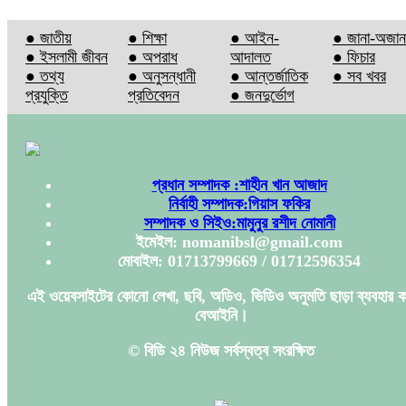
● জাতীয়
● শিক্ষা
● আইন-
● জানা-অজান
● ইসলামী জীবন
● অপরাধ
আদালত
● ফিচার
● তথ্য
● অনুসন্ধানী
● আন্তর্জাতিক
● সব খবর
প্রযুক্তি
প্রতিবেদন
● জনদুর্ভোগ
প্রধান সম্পাদক :শাহীন খান আজাদ
নির্বাহী সম্পাদক:গিয়াস ফকির
সম্পাদক ও সিইও:মামুনুর রশীদ নোমানী
ইমেইল: nomanibsl@gmail.com
মোবাইল: 01713799669 / 01712596354
এই ওয়েবসাইটের কোনো লেখা, ছবি, অডিও, ভিডিও অনুমতি ছাড়া ব্যবহার ক
বেআইনি।
© বিডি ২৪ নিউজ সর্বস্বত্ব সংরক্ষিত