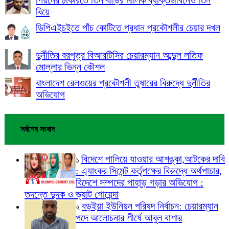
বিয়ে
ডিপিএইচইতে পাঁচ কোটিতে প্রধান প্রকৌশলীর চেয়ার দখল
দুর্নীতির বরপুত্র বিআরটিসির চেয়ারম্যান আব্দুল লতিফ
মোল্লার ভিন্ন কৌশল
বাংলাদেশ রেলওয়ের প্রকৌশলী তুষারের বিরুদ্ধে দুর্নীতির
অভিযোগ
সর্বশেষ সংবাদ
বিদেশে পালিয়ে যাওয়ার আশঙ্কা,আটকের দাবি
১
: এ্যাংকর সিমেন্ট কর্তৃপক্ষের বিরুদ্ধে অর্থপাচার,
বিদেশে সম্পদের পাহাড় গড়ার অভিযোগ :
তদন্তে দুদক ও ভ্যাট গোয়েন্দা
বড়ইয়া ইউনিয়ন পরিষদ নির্বাচন: চেয়ারম্যান
২
পদে আলোচনার শীর্ষে আবুল বাশার