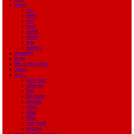
সারাদেশ
ঢাকা
বরিশাল
খুলনা
সিলেট
রাজশাহী
চট্টগ্রাম
রংপুর
ময়মনসিংহ
আন্তর্জাতিক
বিনোদন
বিডি ২৪ নিউজ পরিবার
খেলাধুলা
আরো…
বরিশাল বিভাগ
জেলার খবর
শিক্ষা
শিল্প-সাহিত্য
সম্পাদকীয়
সাহিত্য
স্বাস্থ্য
মিডিয়া
ফটো গ্যালারি
জনদুর্ভোগ