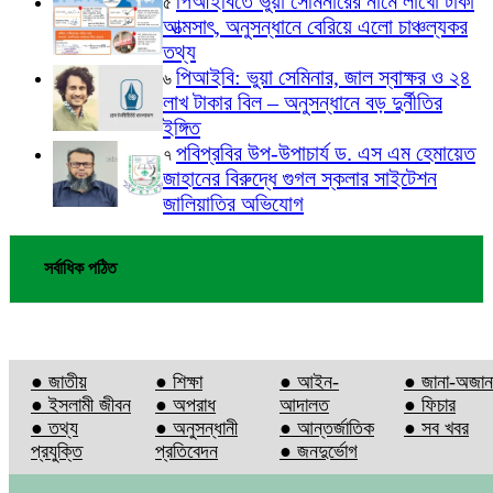
পিআইবিতে ভুয়া সেমিনারের নামে লাখো টাকা
৫
আত্মসাৎ, অনুসন্ধানে বেরিয়ে এলো চাঞ্চল্যকর
তথ্য
পিআইবি: ভুয়া সেমিনার, জাল স্বাক্ষর ও ২৪
৬
লাখ টাকার বিল – অনুসন্ধানে বড় দুর্নীতির
ইঙ্গিত
পবিপ্রবির উপ-উপাচার্য ড. এস এম হেমায়েত
৭
জাহানের বিরুদ্ধে গুগল স্কলার সাইটেশন
জালিয়াতির অভিযোগ
সর্বাধিক পঠিত
● জাতীয়
● শিক্ষা
● আইন-
● জানা-অজান
● ইসলামী জীবন
● অপরাধ
আদালত
● ফিচার
● তথ্য
● অনুসন্ধানী
● আন্তর্জাতিক
● সব খবর
প্রযুক্তি
প্রতিবেদন
● জনদুর্ভোগ