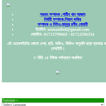
প্রধান সম্পাদক :শাহীন খান আজাদ
নির্বাহী সম্পাদক:গিয়াস ফকির
সম্পাদক ও সিইও:মামুনুর রশীদ নোমানী
ইমেইল: nomanibsl@gmail.com
মোবাইল: 01713799669 / 01712596354
এই ওয়েবসাইটের কোনো লেখা, ছবি, অডিও, ভিডিও অনুমতি ছাড়া ব্যবহার ক
বেআইনি।
© বিডি ২৪ নিউজ সর্বস্বত্ব সংরক্ষিত
Translate »