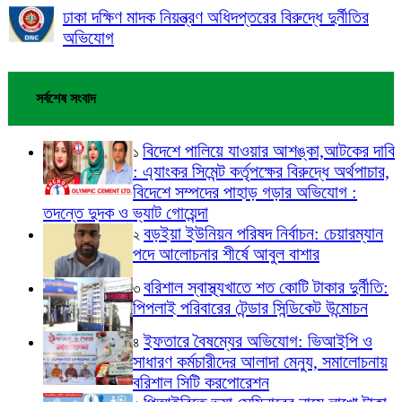
ঢাকা দক্ষিণ মাদক নিয়ন্ত্রণ অধিদপ্তরের বিরুদ্ধে দুর্নীতির
অভিযোগ
সর্বশেষ সংবাদ
বিদেশে পালিয়ে যাওয়ার আশঙ্কা,আটকের দাবি
১
: এ্যাংকর সিমেন্ট কর্তৃপক্ষের বিরুদ্ধে অর্থপাচার,
বিদেশে সম্পদের পাহাড় গড়ার অভিযোগ :
তদন্তে দুদক ও ভ্যাট গোয়েন্দা
বড়ইয়া ইউনিয়ন পরিষদ নির্বাচন: চেয়ারম্যান
২
পদে আলোচনার শীর্ষে আবুল বাশার
বরিশাল স্বাস্থ্যখাতে শত কোটি টাকার দুর্নীতি:
৩
পিপলাই পরিবারের টেন্ডার সিন্ডিকেট উন্মোচন
ইফতারে বৈষম্যের অভিযোগ: ভিআইপি ও
৪
সাধারণ কর্মচারীদের আলাদা মেন্যু, সমালোচনায়
বরিশাল সিটি করপোরেশন