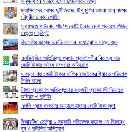
অনুসন্ধানে বেরিয়ে এলো চাঞ্চল্যকর তথ্য
ফ্যাসিবাদের দোসর দুর্নীতিবাজ, টিপু মুন্সির ভায়রা আবু নাসের
চৌধুরীর ঢাকায় পোষ্টিং
সুনামগঞ্জে পাউবোর পাঁচ’শ কোটি টাকার মেগা প্রকল্পে পিডির
নেতৃত্বে হরিলুট
বিএসসির জাহাজ এমভি বাংলার নবযাত্রা’র যাত্রা শুরু
এলজিইডির অতিরিক্ত প্রধান প্রকৌশলীর বিরুদ্ধে শত
কোটি টাকার অবৈধ সম্পদের অভিযোগ
৭ বছরে শত কোটি টাকার মালিক রাজউকের ইমারত পরিদর্শক
নির্মল মালো
শিক্ষা প্রকৌশল অধিদপ্তরের সহকারী প্রকৌশলী নিয়োগে
অনিয়ম ও দুর্নীতি
এলপি গ্যাস সংকটের আড়ালে হাজার কোটি টাকা লুট!
বিআরটিএ মেট্রো ১ সহকারি পরিচালক ফয়েজ এর বিরুদ্ধে
ঘুষ ও দুর্নীতির অভিযোগ