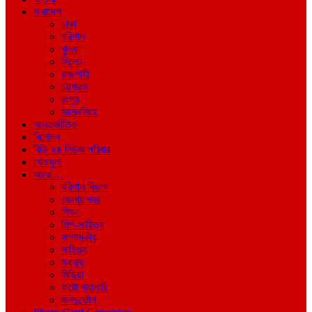
সারাদেশ
ঢাকা
বরিশাল
খুলনা
সিলেট
রাজশাহী
চট্টগ্রাম
রংপুর
ময়মনসিংহ
আন্তর্জাতিক
বিনোদন
বিডি ২৪ নিউজ পরিবার
খেলাধুলা
আরো…
বরিশাল বিভাগ
জেলার খবর
শিক্ষা
শিল্প-সাহিত্য
সম্পাদকীয়
সাহিত্য
স্বাস্থ্য
মিডিয়া
ফটো গ্যালারি
জনদুর্ভোগ