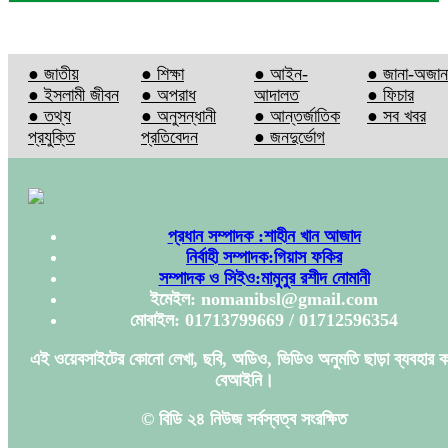
● জাতীয়
● শিক্ষা
● আইন-
● জানা-অজান
● ইসলামী জীবন
● অপরাধ
আদালত
● ফিচার
● তথ্য
● অনুসন্ধানী
● আন্তর্জাতিক
● সব খবর
প্রযুক্তি
প্রতিবেদন
● জনদুর্ভোগ
প্রধান সম্পাদক :শাহীন খান আজাদ
নির্বাহী সম্পাদক:গিয়াস ফকির
সম্পাদক ও সিইও:মামুনুর রশীদ নোমানী
ইমেইল: nomanibsl@gmail.com
মোবাইল: 01713799669 / 01712596354
এই ওয়েবসাইটের কোনো লেখা, ছবি, অডিও, ভিডিও অনুমতি ছাড়া ব্যবহার ক
বেআইনি।
© বিডি ২৪ নিউজ সর্বস্বত্ব সংরক্ষিত