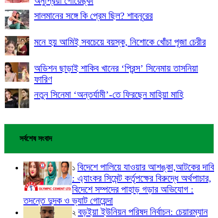
অনুপ্রিয়া গোয়েঙ্কা
সালমানের সঙ্গে কি প্রেম ছিল? শাবনূরের
মনে হয় আমিই সবচেয়ে বয়স্ক, নিশোকে খোঁচা পূজা চেরীর
অডিশন ছাড়াই শাকিব খানের ‘প্রিন্স’ সিনেমায় তাসনিয়া
ফারিণ
নতুন সিনেমা ‘অন্তর্যামী’-তে ফিরছেন মাহিয়া মাহি
সর্বশেষ সংবাদ
বিদেশে পালিয়ে যাওয়ার আশঙ্কা,আটকের দাবি
১
: এ্যাংকর সিমেন্ট কর্তৃপক্ষের বিরুদ্ধে অর্থপাচার,
বিদেশে সম্পদের পাহাড় গড়ার অভিযোগ :
তদন্তে দুদক ও ভ্যাট গোয়েন্দা
বড়ইয়া ইউনিয়ন পরিষদ নির্বাচন: চেয়ারম্যান
২