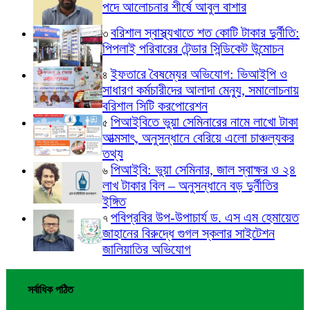
পদে আলোচনার শীর্ষে আবুল বাশার
বরিশাল স্বাস্থ্যখাতে শত কোটি টাকার দুর্নীতি:
৩
পিপলাই পরিবারের টেন্ডার সিন্ডিকেট উন্মোচন
ইফতারে বৈষম্যের অভিযোগ: ভিআইপি ও
৪
সাধারণ কর্মচারীদের আলাদা মেন্যু, সমালোচনায়
বরিশাল সিটি করপোরেশন
পিআইবিতে ভুয়া সেমিনারের নামে লাখো টাকা
৫
আত্মসাৎ, অনুসন্ধানে বেরিয়ে এলো চাঞ্চল্যকর
তথ্য
পিআইবি: ভুয়া সেমিনার, জাল স্বাক্ষর ও ২৪
৬
লাখ টাকার বিল – অনুসন্ধানে বড় দুর্নীতির
ইঙ্গিত
পবিপ্রবির উপ-উপাচার্য ড. এস এম হেমায়েত
৭
জাহানের বিরুদ্ধে গুগল স্কলার সাইটেশন
জালিয়াতির অভিযোগ
সর্বাধিক পঠিত