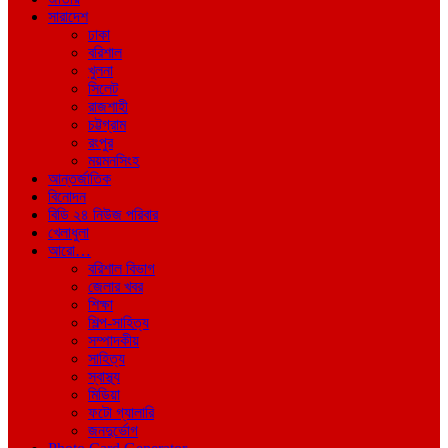
সারাদেশ
ঢাকা
বরিশাল
খুলনা
সিলেট
রাজশাহী
চট্টগ্রাম
রংপুর
ময়মনসিংহ
আন্তর্জাতিক
বিনোদন
বিডি ২৪ নিউজ পরিবার
খেলাধুলা
আরো…
বরিশাল বিভাগ
জেলার খবর
শিক্ষা
শিল্প-সাহিত্য
সম্পাদকীয়
সাহিত্য
স্বাস্থ্য
মিডিয়া
ফটো গ্যালারি
জনদুর্ভোগ