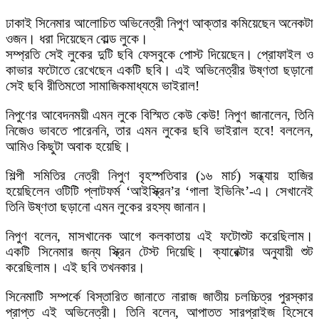
ঢাকাই সিনেমার আলোচিত অভিনেত্রী নিপুণ আক্তার কমিয়েছেন অনেকটা
ওজন। ধরা দিয়েছেন বোল্ড লুকে।
সম্প্রতি সেই লুকের দুটি ছবি ফেসবুকে পোস্ট দিয়েছেন। প্রোফাইল ও
কাভার ফটোতে রেখেছেন একটি ছবি। এই অভিনেত্রীর উষ্ণতা ছড়ানো
সেই ছবি রীতিমতো সামাজিকমাধ্যমে ভাইরাল!
নিপুণের আবেদনময়ী এমন লুকে বিস্মিত কেউ কেউ! নিপুণ জানালেন, তিনি
নিজেও ভাবতে পারেননি, তার এমন লুকের ছবি ভাইরাল হবে! বললেন,
আমিও কিছুটা অবাক হয়েছি।
শিল্পী সমিতির নেত্রী নিপুণ বৃহস্পতিবার (১৬ মার্চ) সন্ধ্যায় হাজির
হয়েছিলেন ওটিটি প্লাটফর্ম ‘আইস্ক্রিন’র ‘গালা ইভিনিং’-এ। সেখানেই
তিনি উষ্ণতা ছড়ানো এমন লুকের রহস্য জানান।
নিপুণ বলেন, মাসখানেক আগে কলকাতায় এই ফটোশুট করেছিলাম।
একটি সিনেমার জন্য স্ক্রিন টেস্ট দিয়েছি। ক্যারেক্টার অনুযায়ী শুট
করেছিলাম। এই ছবি তখনকার।
সিনেমাটি সম্পর্কে বিস্তারিত জানাতে নারাজ জাতীয় চলচ্চিত্র পুরস্কার
প্রাপ্ত এই অভিনেত্রী। তিনি বলেন, আপাতত সারপ্রাইজ হিসেবে