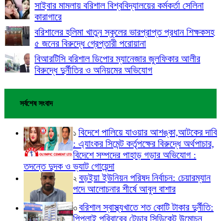
সাইবার মামলায় বরিশাল বিশ্ববিদ্যালয়ের কর্মকর্তা সেলিনা
কারাগারে
বরিশালের হলিমা খাতুন স্কুলের ভারপ্রাপ্ত প্রধান শিক্ষকসহ
৫ জনের বিরুদ্ধে গ্রেপ্তারী পরোয়ানা
বিআরটিসি বরিশাল ডিপোর ম্যানেজার জুলফিকার আলীর
বিরুদ্ধে দুর্নীতির ও অনিয়মের অভিযোগ
সর্বশেষ সংবাদ
বিদেশে পালিয়ে যাওয়ার আশঙ্কা,আটকের দাবি
১
: এ্যাংকর সিমেন্ট কর্তৃপক্ষের বিরুদ্ধে অর্থপাচার,
বিদেশে সম্পদের পাহাড় গড়ার অভিযোগ :
তদন্তে দুদক ও ভ্যাট গোয়েন্দা
বড়ইয়া ইউনিয়ন পরিষদ নির্বাচন: চেয়ারম্যান
২
পদে আলোচনার শীর্ষে আবুল বাশার
বরিশাল স্বাস্থ্যখাতে শত কোটি টাকার দুর্নীতি:
৩
পিপলাই পরিবারের টেন্ডার সিন্ডিকেট উন্মোচন