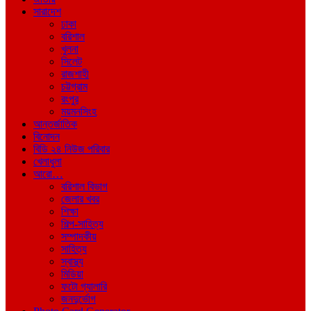
সারাদেশ
ঢাকা
বরিশাল
খুলনা
সিলেট
রাজশাহী
চট্টগ্রাম
রংপুর
ময়মনসিংহ
আন্তর্জাতিক
বিনোদন
বিডি ২৪ নিউজ পরিবার
খেলাধুলা
আরো…
বরিশাল বিভাগ
জেলার খবর
শিক্ষা
শিল্প-সাহিত্য
সম্পাদকীয়
সাহিত্য
স্বাস্থ্য
মিডিয়া
ফটো গ্যালারি
জনদুর্ভোগ