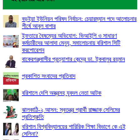
বড়ইয়া ইউনিয়ন পরিষদ নির্বাচন: চেয়ারম্যান পদে আলোচনার
শীর্ষে আবুল বাশার
ইফতারে বৈষম্যের অভিযোগ: ভিআইপি ও সাধারণ
কর্মচারীদের আলাদা মেন্যু, সমালোচনায় বরিশাল সিটি
করপোরেশন
বাকেরগঞ্জবাসীর প্রত্যাশার কেন্দ্রে ডা. ইকবালুর রহমান
প্রকাশিত সংবাদের প্রতিবাদ
বরিশালে দেশি অস্ত্রসহ যুবদল নেতা আটক
ঝালকাঠি-২ আসন: স্বতন্ত্র প্রার্থী রাজ্জাক সেলিমের
প্রতিশ্রুতি
বরিশাল বিশ্ববিদ্যালয়ের শারিরিক শিক্ষা বিভাগে কে এই
সেলিনা?