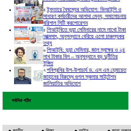
ইফতারে বৈষম্যের অভিযোগ: ভিআইপি ও
৪
সাধারণ কর্মচারীদের আলাদা মেন্যু, সমালোচনায়
বরিশাল সিটি করপোরেশন
পিআইবিতে ভুয়া সেমিনারের নামে লাখো টাকা
৫
আত্মসাৎ, অনুসন্ধানে বেরিয়ে এলো চাঞ্চল্যকর
তথ্য
পিআইবি: ভুয়া সেমিনার, জাল স্বাক্ষর ও ২৪
৬
লাখ টাকার বিল – অনুসন্ধানে বড় দুর্নীতির
ইঙ্গিত
পবিপ্রবির উপ-উপাচার্য ড. এস এম হেমায়েত
৭
জাহানের বিরুদ্ধে গুগল স্কলার সাইটেশন
জালিয়াতির অভিযোগ
সর্বাধিক পঠিত
● জাতীয়
● শিক্ষা
● আইন-
● জানা-অজান