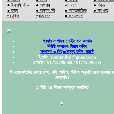
● ইসলামী জীবন
● অপরাধ
আদালত
● ফিচার
● তথ্য
● অনুসন্ধানী
● আন্তর্জাতিক
● সব খবর
প্রযুক্তি
প্রতিবেদন
● জনদুর্ভোগ
প্রধান সম্পাদক :শাহীন খান আজাদ
নির্বাহী সম্পাদক:গিয়াস ফকির
সম্পাদক ও সিইও:মামুনুর রশীদ নোমানী
ইমেইল: nomanibsl@gmail.com
মোবাইল: 01713799669 / 01712596354
এই ওয়েবসাইটের কোনো লেখা, ছবি, অডিও, ভিডিও অনুমতি ছাড়া ব্যবহার ক
বেআইনি।
© বিডি ২৪ নিউজ সর্বস্বত্ব সংরক্ষিত