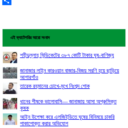
Email
Share
এই ক্যাটেগরির আরো সংবাদ
শহীদুল্লাহ সিন্ডিকেটের ৩৮৭ কোটি টাকার ঘুষ-বাণিজ্য
জানাজার লাইন কারওয়ান বাজার-বিজয় সরণি হয়ে ছাড়িয়ে
আগারগাঁও
তারেক রহমানের চোখে-মুখে নিঃশব্দ শোক
ধানের শীষকে ভালোবাসি— জানাজায় আসা অশ্রুসিক্ত
কৃষক
আইন উপেক্ষা করে এলজিইডিতে ঘুষের বিনিময়ে চাকরি
পাকাপোক্ত করার অভিযোগ