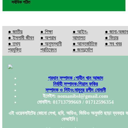
সর্বাধিক পঠিত
● জাতীয়
● শিক্ষা
● আইন-
● জানা-অজান
● ইসলামী জীবন
● অপরাধ
আদালত
● ফিচার
● তথ্য
● অনুসন্ধানী
● আন্তর্জাতিক
● সব খবর
প্রযুক্তি
প্রতিবেদন
● জনদুর্ভোগ
প্রধান সম্পাদক :শাহীন খান আজাদ
নির্বাহী সম্পাদক:গিয়াস ফকির
সম্পাদক ও সিইও:মামুনুর রশীদ নোমানী
ইমেইল: nomanibsl@gmail.com
মোবাইল: 01713799669 / 01712596354
এই ওয়েবসাইটের কোনো লেখা, ছবি, অডিও, ভিডিও অনুমতি ছাড়া ব্যবহার ক
বেআইনি।