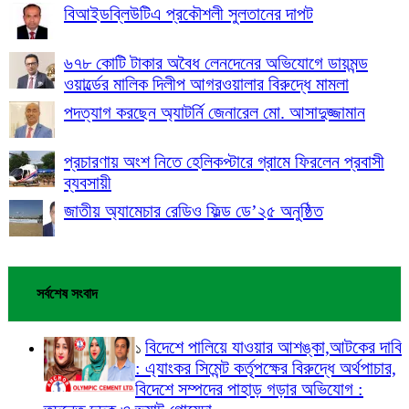
বিআইডব্লিউটিএ প্রকৌশলী সুলতানের দাপট
৬৭৮ কোটি টাকার অবৈধ লেনদেনের অভিযোগে ডায়মন্ড
ওয়ার্ল্ডের মালিক দিলীপ আগরওয়ালার বিরুদ্ধে মামলা
পদত্যাগ করছেন অ্যাটর্নি জেনারেল মো. আসাদুজ্জামান
প্রচারণায় অংশ নিতে হেলিকপ্টারে গ্রামে ফিরলেন প্রবাসী
ব্যবসায়ী
জাতীয় অ্যামেচার রেডিও ফিল্ড ডে’২৫ অনুষ্ঠিত
সর্বশেষ সংবাদ
বিদেশে পালিয়ে যাওয়ার আশঙ্কা,আটকের দাবি
১
: এ্যাংকর সিমেন্ট কর্তৃপক্ষের বিরুদ্ধে অর্থপাচার,
বিদেশে সম্পদের পাহাড় গড়ার অভিযোগ :