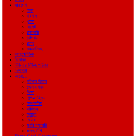
সারাদেশ
ঢাকা
বরিশাল
খুলনা
সিলেট
রাজশাহী
চট্টগ্রাম
রংপুর
ময়মনসিংহ
আন্তর্জাতিক
বিনোদন
বিডি ২৪ নিউজ পরিবার
খেলাধুলা
আরো…
বরিশাল বিভাগ
জেলার খবর
শিক্ষা
শিল্প-সাহিত্য
সম্পাদকীয়
সাহিত্য
স্বাস্থ্য
মিডিয়া
ফটো গ্যালারি
জনদুর্ভোগ