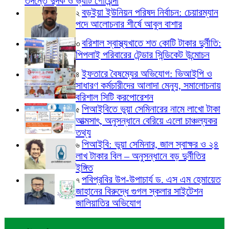
তদন্তে দুদক ও ভ্যাট গোয়েন্দা
বড়ইয়া ইউনিয়ন পরিষদ নির্বাচন: চেয়ারম্যান
২
পদে আলোচনার শীর্ষে আবুল বাশার
বরিশাল স্বাস্থ্যখাতে শত কোটি টাকার দুর্নীতি:
৩
পিপলাই পরিবারের টেন্ডার সিন্ডিকেট উন্মোচন
ইফতারে বৈষম্যের অভিযোগ: ভিআইপি ও
৪
সাধারণ কর্মচারীদের আলাদা মেন্যু, সমালোচনায়
বরিশাল সিটি করপোরেশন
পিআইবিতে ভুয়া সেমিনারের নামে লাখো টাকা
৫
আত্মসাৎ, অনুসন্ধানে বেরিয়ে এলো চাঞ্চল্যকর
তথ্য
পিআইবি: ভুয়া সেমিনার, জাল স্বাক্ষর ও ২৪
৬
লাখ টাকার বিল – অনুসন্ধানে বড় দুর্নীতির
ইঙ্গিত
পবিপ্রবির উপ-উপাচার্য ড. এস এম হেমায়েত
৭
জাহানের বিরুদ্ধে গুগল স্কলার সাইটেশন
জালিয়াতির অভিযোগ