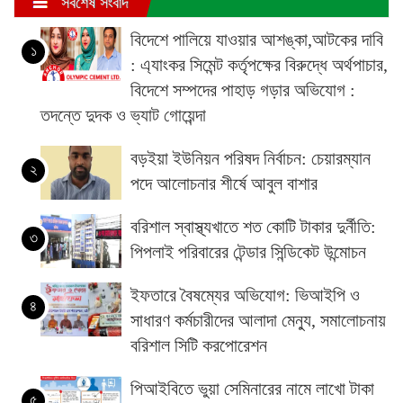
সর্বশেষ সংবাদ
বিদেশে পালিয়ে যাওয়ার আশঙ্কা,আটকের দাবি
১
: এ্যাংকর সিমেন্ট কর্তৃপক্ষের বিরুদ্ধে অর্থপাচার,
বিদেশে সম্পদের পাহাড় গড়ার অভিযোগ :
তদন্তে দুদক ও ভ্যাট গোয়েন্দা
বড়ইয়া ইউনিয়ন পরিষদ নির্বাচন: চেয়ারম্যান
২
পদে আলোচনার শীর্ষে আবুল বাশার
বরিশাল স্বাস্থ্যখাতে শত কোটি টাকার দুর্নীতি:
৩
পিপলাই পরিবারের টেন্ডার সিন্ডিকেট উন্মোচন
ইফতারে বৈষম্যের অভিযোগ: ভিআইপি ও
৪
সাধারণ কর্মচারীদের আলাদা মেন্যু, সমালোচনায়
বরিশাল সিটি করপোরেশন
পিআইবিতে ভুয়া সেমিনারের নামে লাখো টাকা
৫