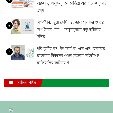
আত্মসাৎ, অনুসন্ধানে বেরিয়ে এলো চাঞ্চল্যকর
তথ্য
পিআইবি: ভুয়া সেমিনার, জাল স্বাক্ষর ও ২৪
৬
লাখ টাকার বিল – অনুসন্ধানে বড় দুর্নীতির
ইঙ্গিত
পবিপ্রবির উপ-উপাচার্য ড. এস এম হেমায়েত
৭
জাহানের বিরুদ্ধে গুগল স্কলার সাইটেশন
জালিয়াতির অভিযোগ
সর্বাধিক পঠিত