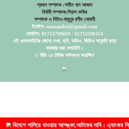
প্রধান সম্পাদক :শাহীন খান আজাদ
নির্বাহী সম্পাদক:গিয়াস ফকির
সম্পাদক ও সিইও:মামুনুর রশীদ নোমানী
ইমেইল: nomanibsl@gmail.com
মোবাইল: 01713799669 / 01712596354
এই ওয়েবসাইটের কোনো লেখা, ছবি, অডিও, ভিডিও অনুমতি ছাড়া
ব্যবহার করা বেআইনি।
© বিডি ২৪ নিউজ সর্বস্বত্ব সংরক্ষিত
বিদেশে পালিয়ে যাওয়ার আশঙ্কা,আটকের দাবি : এ্যাংকর সিমেন্ট 