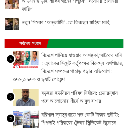
অডিশন ছাড়াই শাকিব খানের ‘প্রিন্স’ সিনেমায় তাসনিয়া
ফারিণ
নতুন সিনেমা ‘অন্তর্যামী’-তে ফিরছেন মাহিয়া মাহি
সর্বশেষ সংবাদ
বিদেশে পালিয়ে যাওয়ার আশঙ্কা,আটকের দাবি
১
: এ্যাংকর সিমেন্ট কর্তৃপক্ষের বিরুদ্ধে অর্থপাচার,
বিদেশে সম্পদের পাহাড় গড়ার অভিযোগ :
তদন্তে দুদক ও ভ্যাট গোয়েন্দা
বড়ইয়া ইউনিয়ন পরিষদ নির্বাচন: চেয়ারম্যান
২
পদে আলোচনার শীর্ষে আবুল বাশার
বরিশাল স্বাস্থ্যখাতে শত কোটি টাকার দুর্নীতি:
৩
পিপলাই পরিবারের টেন্ডার সিন্ডিকেট উন্মোচন