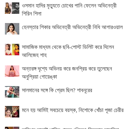
ওসমান হাদির মৃত্যুতে চোখের পানি ফেলেন অভিনেত্রী
শিরিন শিলা
হেনস্তার শিকার অভিনেত্রী অভিনেত্রী নিধি আগারওয়াল
সামাজিক মাধ্যম থেকে ছবি-পোস্ট ডিলিট করে দিলেন
আলিজেহ শাহ
অন্তরঙ্গ দৃশ্যে অভিনয় করে জনপ্রিয় করে তুলেছেন
অনুপ্রিয়া গোয়েঙ্কা
সালমানের সঙ্গে কি প্রেম ছিল? শাবনূরের
মনে হয় আমিই সবচেয়ে বয়স্ক, নিশোকে খোঁচা পূজা চেরীর