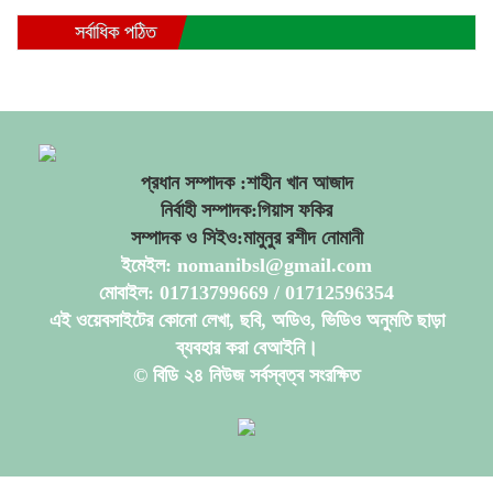
সর্বাধিক পঠিত
প্রধান সম্পাদক :শাহীন খান আজাদ
নির্বাহী সম্পাদক:গিয়াস ফকির
সম্পাদক ও সিইও:মামুনুর রশীদ নোমানী
ইমেইল: nomanibsl@gmail.com
মোবাইল: 01713799669 / 01712596354
এই ওয়েবসাইটের কোনো লেখা, ছবি, অডিও, ভিডিও অনুমতি ছাড়া
ব্যবহার করা বেআইনি।
© বিডি ২৪ নিউজ সর্বস্বত্ব সংরক্ষিত