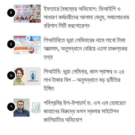
ইফতারে বৈষম্যের অভিযোগ: ভিআইপি ও
৪
সাধারণ কর্মচারীদের আলাদা মেন্যু, সমালোচনায়
বরিশাল সিটি করপোরেশন
পিআইবিতে ভুয়া সেমিনারের নামে লাখো টাকা
৫
আত্মসাৎ, অনুসন্ধানে বেরিয়ে এলো চাঞ্চল্যকর
তথ্য
পিআইবি: ভুয়া সেমিনার, জাল স্বাক্ষর ও ২৪
৬
লাখ টাকার বিল – অনুসন্ধানে বড় দুর্নীতির
ইঙ্গিত
পবিপ্রবির উপ-উপাচার্য ড. এস এম হেমায়েত
৭
জাহানের বিরুদ্ধে গুগল স্কলার সাইটেশন
জালিয়াতির অভিযোগ