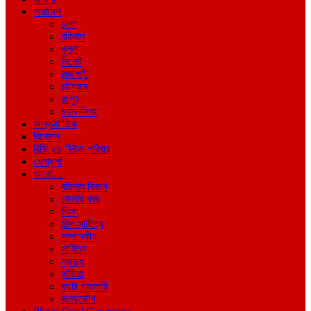
সারাদেশ
ঢাকা
বরিশাল
খুলনা
সিলেট
রাজশাহী
চট্টগ্রাম
রংপুর
ময়মনসিংহ
আন্তর্জাতিক
বিনোদন
বিডি ২৪ নিউজ পরিবার
খেলাধুলা
আরো…
বরিশাল বিভাগ
জেলার খবর
শিক্ষা
শিল্প-সাহিত্য
সম্পাদকীয়
সাহিত্য
স্বাস্থ্য
মিডিয়া
ফটো গ্যালারি
জনদুর্ভোগ