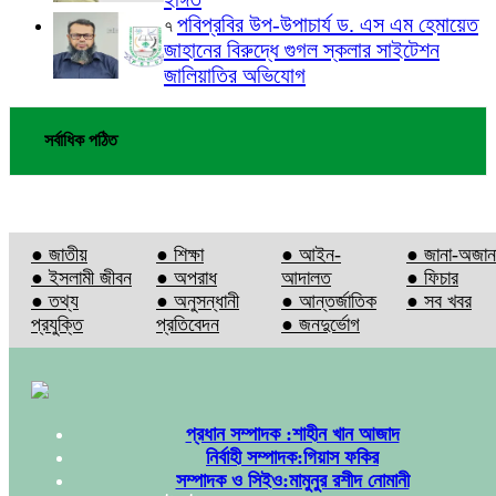
পবিপ্রবির উপ-উপাচার্য ড. এস এম হেমায়েত
৭
জাহানের বিরুদ্ধে গুগল স্কলার সাইটেশন
জালিয়াতির অভিযোগ
সর্বাধিক পঠিত
● জাতীয়
● শিক্ষা
● আইন-
● জানা-অজান
● ইসলামী জীবন
● অপরাধ
আদালত
● ফিচার
● তথ্য
● অনুসন্ধানী
● আন্তর্জাতিক
● সব খবর
প্রযুক্তি
প্রতিবেদন
● জনদুর্ভোগ
প্রধান সম্পাদক :শাহীন খান আজাদ
নির্বাহী সম্পাদক:গিয়াস ফকির
সম্পাদক ও সিইও:মামুনুর রশীদ নোমানী