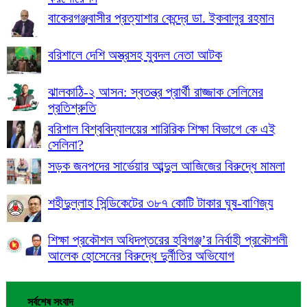
বাকেরগঞ্জবাসীর প্রত্যাশার কেন্দ্রে ডা. ইকবালুর রহমান
বরিশালে দেশি অস্ত্রসহ যুবদল নেতা আটক
ঝালকাঠি-২ আসন: স্বতন্ত্র প্রার্থী রাজ্জাক সেলিমের
প্রতিশ্রুতি
বরিশাল বিশ্ববিদ্যালয়ের শারিরিক শিক্ষা বিভাগে কে এই
সেলিনা?
সড়ক জনপদের সার্ভেয়ার আব্দুল আজিজের বিরুদ্ধে মামলা
শহীদুল্লাহ সিন্ডিকেটের ৩৮৭ কোটি টাকার ঘুষ-বাণিজ্য
শিক্ষা প্রকৌশল অধিদপ্তরের হবিগঞ্জ’র নির্বাহী প্রকৌশলী
আলেক হোসেনের বিরুদ্ধে দুর্নীতির অভিযোগ
সর্বশেষ সংবাদ