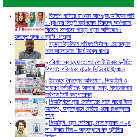
বিদেশে পালিয়ে যাওয়ার আশঙ্কা,আটকের দাবি
১
: এ্যাংকর সিমেন্ট কর্তৃপক্ষের বিরুদ্ধে অর্থপাচার,
বিদেশে সম্পদের পাহাড় গড়ার অভিযোগ :
তদন্তে দুদক ও ভ্যাট গোয়েন্দা
বড়ইয়া ইউনিয়ন পরিষদ নির্বাচন: চেয়ারম্যান
২
পদে আলোচনার শীর্ষে আবুল বাশার
বরিশাল স্বাস্থ্যখাতে শত কোটি টাকার দুর্নীতি:
৩
পিপলাই পরিবারের টেন্ডার সিন্ডিকেট উন্মোচন
ইফতারে বৈষম্যের অভিযোগ: ভিআইপি ও
৪
সাধারণ কর্মচারীদের আলাদা মেন্যু, সমালোচনায়
বরিশাল সিটি করপোরেশন
পিআইবিতে ভুয়া সেমিনারের নামে লাখো টাকা
৫
আত্মসাৎ, অনুসন্ধানে বেরিয়ে এলো চাঞ্চল্যকর
তথ্য
পিআইবি: ভুয়া সেমিনার, জাল স্বাক্ষর ও ২৪
৬
লাখ টাকার বিল – অনুসন্ধানে বড় দুর্নীতির
ইঙ্গিত