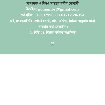
সম্পাদক ও সিইও:মামুনুর রশীদ নোমানী
ইমেইল: nomanibsl@gmail.com
মোবাইল: 01713799669 / 01712596354
এই ওয়েবসাইটের কোনো লেখা, ছবি, অডিও, ভিডিও অনুমতি ছাড়া
ব্যবহার করা বেআইনি।
© বিডি ২৪ নিউজ সর্বস্বত্ব সংরক্ষিত