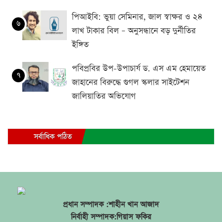
পিআইবি: ভুয়া সেমিনার, জাল স্বাক্ষর ও ২৪
৬
লাখ টাকার বিল – অনুসন্ধানে বড় দুর্নীতির
ইঙ্গিত
পবিপ্রবির উপ-উপাচার্য ড. এস এম হেমায়েত
৭
জাহানের বিরুদ্ধে গুগল স্কলার সাইটেশন
জালিয়াতির অভিযোগ
সর্বাধিক পঠিত
প্রধান সম্পাদক :শাহীন খান আজাদ
নির্বাহী সম্পাদক:গিয়াস ফকির