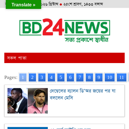
রবিবার
●
৯ই আগস্ট, ২০২৬ খ্রিস্টাব্দ
●
২৫শে শ্রাবণ, ১৪৩৩ বঙ্গাব্দ
Translate »
সকল পাতা
Pages:
1
2
3
4
5
6
7
8
9
10
11
দেম্বেলের ব্যালন ডি’অর জয়ের পর যা
বললেন মেসি