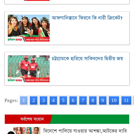
আফগানিস্তানে ফিরবে কি নারী ক্রিকেট?
চট্টগ্রামকে হারিয়ে সাকিবদের দ্বিতীয় জয়
Pages:
1
2
3
4
5
6
7
8
9
10
11
সর্বশেষ সংবাদ
বিদেশে পালিয়ে যাওয়ার আশঙ্কা,আটকের দাবি