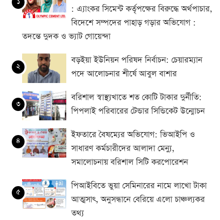
১
: এ্যাংকর সিমেন্ট কর্তৃপক্ষের বিরুদ্ধে অর্থপাচার,
বিদেশে সম্পদের পাহাড় গড়ার অভিযোগ :
তদন্তে দুদক ও ভ্যাট গোয়েন্দা
বড়ইয়া ইউনিয়ন পরিষদ নির্বাচন: চেয়ারম্যান
২
পদে আলোচনার শীর্ষে আবুল বাশার
বরিশাল স্বাস্থ্যখাতে শত কোটি টাকার দুর্নীতি:
৩
পিপলাই পরিবারের টেন্ডার সিন্ডিকেট উন্মোচন
ইফতারে বৈষম্যের অভিযোগ: ভিআইপি ও
৪
সাধারণ কর্মচারীদের আলাদা মেন্যু,
সমালোচনায় বরিশাল সিটি করপোরেশন
পিআইবিতে ভুয়া সেমিনারের নামে লাখো টাকা
৫
আত্মসাৎ, অনুসন্ধানে বেরিয়ে এলো চাঞ্চল্যকর
তথ্য