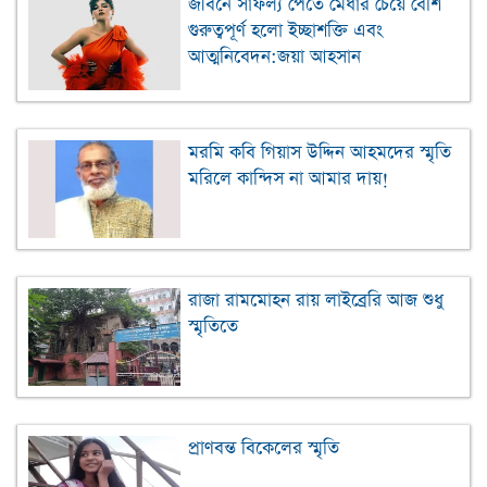
জীবনে সাফল্য পেতে মেধার চেয়ে বেশি
গুরুত্বপূর্ণ হলো ইচ্ছাশক্তি এবং
আত্মনিবেদন:জয়া আহসান
মরমি কবি গিয়াস উদ্দিন আহমদের স্মৃতি
মরিলে কান্দিস না আমার দায়!
রাজা রামমোহন রায় লাইব্রেরি আজ শুধু
স্মৃতিতে
প্রাণবন্ত বিকেলের স্মৃতি