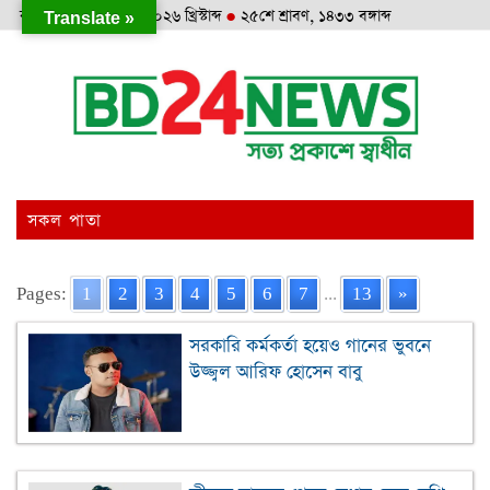
রবিবার
●
৯ই আগস্ট, ২০২৬ খ্রিস্টাব্দ
●
২৫শে শ্রাবণ, ১৪৩৩ বঙ্গাব্দ
Translate »
সকল পাতা
Pages:
1
2
3
4
5
6
7
...
13
»
সরকারি কর্মকর্তা হয়েও গানের ভুবনে
উজ্জ্বল আরিফ হোসেন বাবু