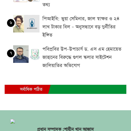
তথ্য
পিআইবি: ভুয়া সেমিনার, জাল স্বাক্ষর ও ২৪
৬
লাখ টাকার বিল – অনুসন্ধানে বড় দুর্নীতির
ইঙ্গিত
পবিপ্রবির উপ-উপাচার্য ড. এস এম হেমায়েত
৭
জাহানের বিরুদ্ধে গুগল স্কলার সাইটেশন
জালিয়াতির অভিযোগ
সর্বাধিক পঠিত
প্রধান সম্পাদক :শাহীন খান আজাদ