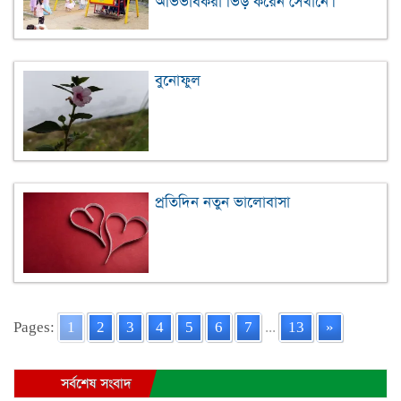
অভিভাবকরা ভিড় করেন সেখানে।
বুনোফুল
প্রতিদিন নতুন ভালোবাসা
Pages:
1
2
3
4
5
6
7
...
13
»
সর্বশেষ সংবাদ