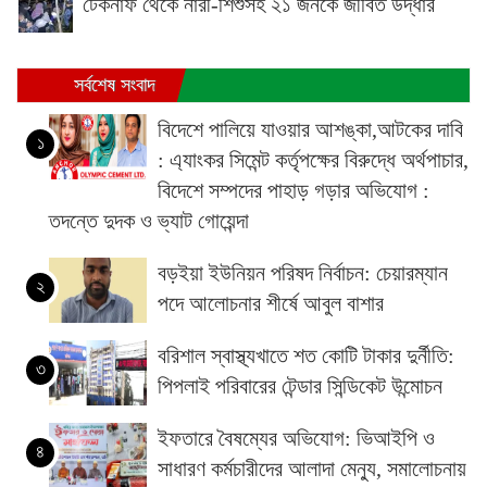
টেকনাফ থেকে নারী-শিশুসহ ২১ জনকে জীবিত উদ্ধার
সর্বশেষ সংবাদ
বিদেশে পালিয়ে যাওয়ার আশঙ্কা,আটকের দাবি
১
: এ্যাংকর সিমেন্ট কর্তৃপক্ষের বিরুদ্ধে অর্থপাচার,
বিদেশে সম্পদের পাহাড় গড়ার অভিযোগ :
তদন্তে দুদক ও ভ্যাট গোয়েন্দা
বড়ইয়া ইউনিয়ন পরিষদ নির্বাচন: চেয়ারম্যান
২
পদে আলোচনার শীর্ষে আবুল বাশার
বরিশাল স্বাস্থ্যখাতে শত কোটি টাকার দুর্নীতি:
৩
পিপলাই পরিবারের টেন্ডার সিন্ডিকেট উন্মোচন
ইফতারে বৈষম্যের অভিযোগ: ভিআইপি ও
৪
সাধারণ কর্মচারীদের আলাদা মেন্যু, সমালোচনায়