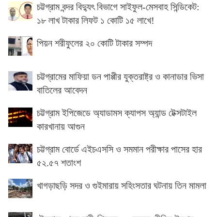
চট্টগ্রাম বন্দর বিদ্যুৎ বিভাগে সাইফুল-মেসবাহ সিন্ডিকেট:
১৮ লাখ টাকার লিফট ১ কোটি ১৫ লাখে!
পিয়ন শরীফুলের ২০ কোটি টাকার সম্পদ
চট্টগ্রামের মাফিয়া ডন পাপ্পীর যুক্তরাষ্ট্র ও কানাডার ভিসা
বাতিলের আবেদন
চট্টগ্রাম ইপিজেডে অ্যাডামস ক্যাপস অ্যান্ড টেক্সটাইল
কারখানায় আগুন
চট্টগ্রাম বোর্ডে এইচএসসি ও সমমান পরীক্ষার পাসের হার
৫২.৫৭ শতাংশ
খাগড়াছড়ি সদর ও গুইমারায় সহিংসতার ঘটনায় তিন মামলা