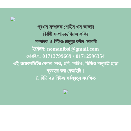
প্রধান সম্পাদক :শাহীন খান আজাদ
নির্বাহী সম্পাদক:গিয়াস ফকির
সম্পাদক ও সিইও:মামুনুর রশীদ নোমানী
ইমেইল: nomanibsl@gmail.com
মোবাইল: 01713799669 / 01712596354
এই ওয়েবসাইটের কোনো লেখা, ছবি, অডিও, ভিডিও অনুমতি ছাড়া
ব্যবহার করা বেআইনি।
© বিডি ২৪ নিউজ সর্বস্বত্ব সংরক্ষিত