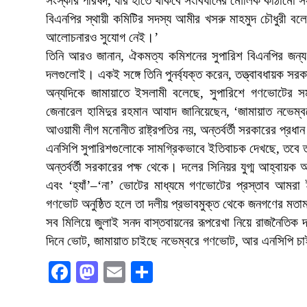
সংস্কার পরিষদ, যার হাতে থাকবে সংবিধানের মৌলিক কাঠামো 
বিএনপির স্থায়ী কমিটির সদস্য আমীর খসরু মাহমুদ চৌধুরী ব
আলোচনারও সুযোগ নেই।’
তিনি আরও জানান, ঐকমত্য কমিশনের সুপারিশ বিএনপির জন্য বা
দলগুলোই। একই সঙ্গে তিনি পুনর্ব্যক্ত করেন, তত্ত্বাবধায়ক স
অন্যদিকে জামায়াতে ইসলামী বলেছে, সুপারিশে গণভোটের সময় 
জেনারেল হামিদুর রহমান আযাদ জানিয়েছেন, ‘জামায়াত নভেম্
আওয়ামী লীগ মনোনীত রাষ্ট্রপতির নয়, অন্তর্বর্তী সরকারের প্রধা
এনসিপি সুপারিশগুলোকে সামগ্রিকভাবে ইতিবাচক দেখছে, তব
অন্তর্বর্তী সরকারের পক্ষ থেকে। দলের সিনিয়র যুগ্ম আহ্বায়ক
এবং ‘হ্যাঁ’–‘না’ ভোটের মাধ্যমে গণভোটের প্রস্তাব আমরা
গণভোট অনুষ্ঠিত হলে তা দলীয় প্রভাবমুক্ত থেকে জনগণের ম
সব মিলিয়ে জুলাই সনদ বাস্তবায়নের রূপরেখা নিয়ে রাজনৈতিক
দিনে ভোট, জামায়াত চাইছে নভেম্বরে গণভোট, আর এনসিপি চাইছে
Facebook
Mastodon
Email
Share