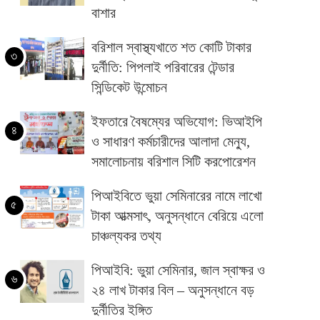
বাশার
বরিশাল স্বাস্থ্যখাতে শত কোটি টাকার
৩
দুর্নীতি: পিপলাই পরিবারের টেন্ডার
সিন্ডিকেট উন্মোচন
ইফতারে বৈষম্যের অভিযোগ: ভিআইপি
৪
ও সাধারণ কর্মচারীদের আলাদা মেন্যু,
সমালোচনায় বরিশাল সিটি করপোরেশন
পিআইবিতে ভুয়া সেমিনারের নামে লাখো
৫
টাকা আত্মসাৎ, অনুসন্ধানে বেরিয়ে এলো
চাঞ্চল্যকর তথ্য
পিআইবি: ভুয়া সেমিনার, জাল স্বাক্ষর ও
৬
২৪ লাখ টাকার বিল – অনুসন্ধানে বড়
দুর্নীতির ইঙ্গিত