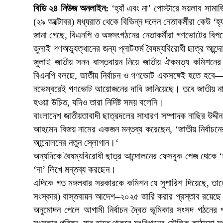
বিডি ২৪ নিউজ অনলাইন:
‘হ্যাঁ এবং না’ পোস্টারে সয়লাব সামা
(২৯ অক্টোবর) মধ্যরাত থেকে বিভিন্ন দলেন নেতাকর্মীরা কেউ ‘হ্
জানা গেছে, বিএনপি ও অঙ্গসংগঠনের নেতাকর্মীরা গণভোটের বিপক
জুলাই গণঅভ্যুত্থানের জন্য প্লাটফর্ম বৈষম্যবিরোধী ছাত্র আন্
জুলাই জাতীয় সনদ বাস্তবায়ন নিয়ে জাতীয় ঐকমত্য কমিশনের স
বিএনপি বলছে, জাতীয় নির্বাচন ও গণভোট একসঙ্গেই হতে হবে
নভেম্বরেই গণভোট আয়োজনের দাবি জানিয়েছে। তবে জাতীয় নাগরি
হওয়া উচিত, যদিও তারা নির্দিষ্ট সময় বলেনি।
বাংলাদেশ জাতীয়তাবাদী ছাত্রদলের সাধারণ সম্পাদক নাছির উদ্দ
আহমেদ বিজয় নামের একজন মন্তব্য করেছেন, ‘জাতীয় নির্বাচন
আন্দোলনের নতুন স্লোগান।‘
অন্যদিকে বৈষম্যবিরোধী ছাত্র আন্দোলনের ফেসবুক পেজ থেকে ‘হ
‘না’ লিখে মন্তব্য করছেন।
এদিকে গত মঙ্গলবার সরকারকে কমিশন যে সুপারিশ দিয়েছে, তাতে
সংস্কার) বাস্তবায়ন আদেশ–২০২৫ জারি করার প্রস্তাব রয়ে
অনুমোদন পেলে আগামী নির্বাচন দ্বৈত ভূমিকার সংসদ গঠনের